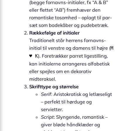
(begge fornavns-initialer, fx “A & B”
eller flettet “AB”) fremhæver den
romantiske tosomhed – oplagt til par-
sæt som badekåber og pudebetræk.
Rækkefølge af initialer
Traditionelt står herrens fornavns-
initial til venstre og damens til højre (
M
). Foretrækker parret ligestilling,
♥ K
kan initialerne arrangeres alfabetisk
eller spejles om en dekorativ
midteraksel.
Skrifttype og størrelse
Serif
: Aristokratisk og letlæseligt
– perfekt til hørduge og
servietter.
Script
: Slyngende, romantisk –
giver bløde håndklæder og