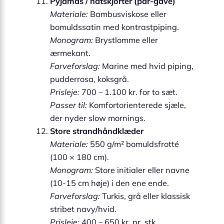
Pyjamas / natskjorter (par-gave)
Materiale:
Bambusviskose eller
bomuldssatin med kontrastpiping.
Monogram:
Brystlomme eller
ærmekant.
Farveforslag:
Marine med hvid piping,
pudderrosa, koksgrå.
Prisleje:
700 – 1.100 kr. for to sæt.
Passer til:
Komfortorienterede sjæle,
der nyder slow mornings.
Store strandhåndklæder
Materiale:
550 g/m² bomuldsfrotté
(100 × 180 cm).
Monogram:
Store initialer eller navne
(10-15 cm høje) i den ene ende.
Farveforslag:
Turkis, grå eller klassisk
stribet navy/hvid.
Prisleje:
400 – 650 kr. pr. stk.