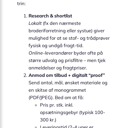
trin:
Research & shortlist
Lokalt
(fx den nærmeste
broderiforretning eller systue) giver
mulighed for at se stof- og trådprøver
fysisk og undgå fragt-tid.
Online-leverandører
byder ofte på
større udvalg og pris­filtre – men tjek
anmeldelser og fragtpriser.
Anmod om tilbud + digitalt “proof”
Send antal, mål, ønsket materiale og
en skitse af monogrammet
(PDF/JPEG). Bed om at få:
Pris pr. stk. inkl.
opsætningsgebyr (typisk 100-
300 kr.)
Leveringstid (2-4 uger er