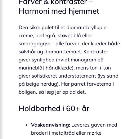
Farver & kontraster –
Harmoni med hjemmet
Den sikre palet til et diamantbryllup er
creme, perlegrå, støvet blå eller
smaragdgrøn – alle farver, der klæder både
sølvhår og diamanttemaet. Kontraster
giver synlighed (hvidt monogram på
marineblåt håndklæde), mens ton-i-ton
giver sofistikeret under­statement (lys sand
på beige hørdug). Har parret farvetema i
boligen, så læg jer op ad det.
Holdbarhed i 60+ år
Vaskeanvisning:
Leveres gaven med
broderi i metaltråd eller mørke