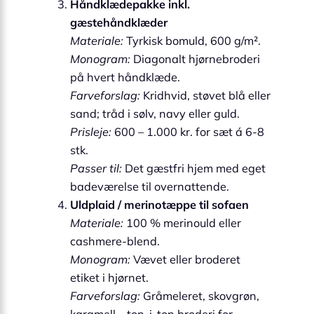
Håndklædepakke inkl.
gæstehåndklæder
Materiale:
Tyrkisk bomuld, 600 g/m².
Monogram:
Diagonalt hjørnebroderi
på hvert håndklæde.
Farveforslag:
Kridhvid, støvet blå eller
sand; tråd i sølv, navy eller guld.
Prisleje:
600 – 1.000 kr. for sæt á 6-8
stk.
Passer til:
Det gæstfri hjem med eget
badeværelse til overnattende.
Uldplaid / merinotæppe til sofaen
Materiale:
100 % merinould eller
cashmere-blend.
Monogram:
Vævet eller broderet
etiket i hjørnet.
Farveforslag:
Gråmeleret, skovgrøn,
karamell – ton-i-ton broderi for