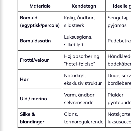
Materiale
Kendetegn
Ideelle 
Bomuld
Kølig, åndbar,
Sengetøj,
(egyptisk/percale)
slidstærk
pyjamas
Luksusglans,
Bomuldssatin
Pudebetræ
silkeblød
Høj absorbering,
Håndklæde
Frotté/velour
“hotel-følelse”
badekåbe
Naturkrøl,
Duge, serv
Hør
eksklusiv struktur
bordløber
Varm, åndbar,
Plaider,
Uld / merino
selv­rensende
pyntepude
Silke &
Glans,
Natskjorte
blandinger
termoregulerende
luksusacce