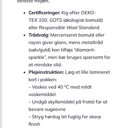
belaste miljøet.
Certificeringer:
Kig efter
OEKO-
TEX 100
,
GOTS
(økologisk bomuld)
eller
Responsible Wool Standard
.
Trådvalg:
Merceriseret bomuld eller
rayon giver glans, mens
metaltråd
(sølv/guld) kan tilføje “diamant-
sparkle”, men bør bruges sparsomt for
at mindske slid.
Plejeinstruktion:
Læg et lille lamineret
kort i pakken:
– Vaskes ved 40 °C med mildt
vaskemiddel
– Undgå skyllemiddel på frotté for at
bevare sugeevne
– Stryg hørdug let fugtig for skarp
finish