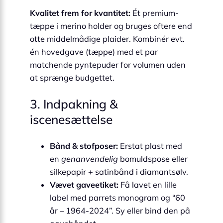
Kvalitet frem for kvantitet:
Ét premium-
tæppe i merino holder og bruges oftere end
otte middelmådige plaider. Kombinér evt.
én hovedgave (tæppe) med et par
matchende pyntepuder for volumen uden
at sprænge budgettet.
3. Indpakning &
iscenesættelse
Bånd & stofposer:
Erstat plast med
en
genanvendelig
bomulds­pose eller
silkepapir + satinbånd i diamantsølv.
Vævet gaveetiket:
Få lavet en lille
label med parrets monogram og “60
år – 1964-2024”. Sy eller bind den på