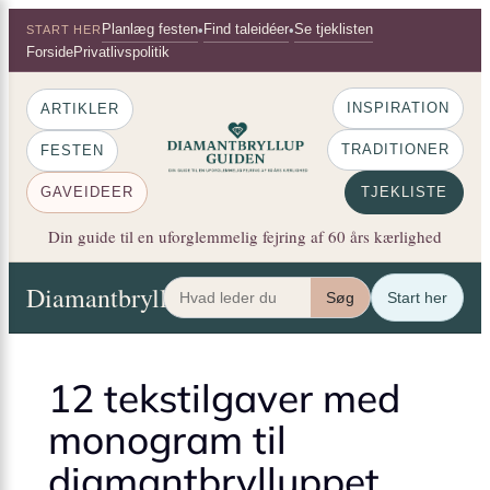
×
Spring
Planlæg festen
Find taleidéer
Se tjeklisten
•
•
START HER
til
Forside
Privatlivspolitik
indhold
INSPIRATION
ARTIKLER
TRADITIONER
FESTEN
GAVEIDEER
TJEKLISTE
Din guide til en uforglemmelig fejring af 60 års kærlighed
Diamantbryllup Guiden
Artikler
Festen
Gaveide
Søg
Start her
12 tekstilgaver med
monogram til
diamantbrylluppet