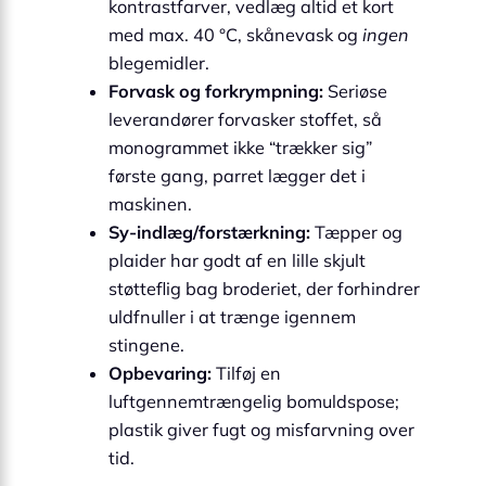
kontrastfarver, vedlæg altid et kort
med max. 40 °C, skånevask og
ingen
blegemidler.
Forvask og forkrympning:
Seriøse
leverandører forvasker stoffet, så
monogrammet ikke “trækker sig”
første gang, parret lægger det i
maskinen.
Sy-indlæg/forstærkning:
Tæpper og
plaider har godt af en lille skjult
støtte­flig bag broderiet, der forhindrer
uldfnuller i at trænge igennem
stingene.
Opbevaring:
Tilføj en
luftgennemtrængelig bomuldspose;
plastik giver fugt og misfarvning over
tid.