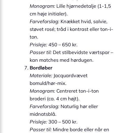
Monogram:
Lille hjørnedetalje (1-1,5
cm høje initialer).
Farveforslag:
Knækket hvid, salvie,
støvet rosé; tråd i kontrast eller ton-i-
ton.
Prisleje:
450 – 650 kr.
Passer til:
Det stilbevidste værtspar –
kan matches med hørdugen.
Bordløber
Materiale:
Jacquardvævet
bomuld/hør-mix.
Monogram:
Centreret ton-i-ton
broderi (ca. 4 cm højt).
Farveforslag:
Naturlig hør eller
midnatsblå.
Prisleje:
300 – 500 kr.
Passer til:
Mindre borde eller når en