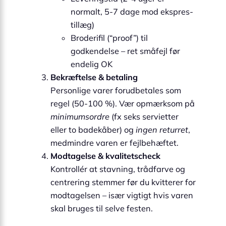
normalt, 5-7 dage mod ekspres­
tillæg)
Broderifil (“proof”) til
godkendelse – ret småfejl før
endelig OK
Bekræftelse & betaling
Personlige varer forudbetales som
regel (50-100 %). Vær opmærksom på
minimumsordre
(fx seks servietter
eller to badekåber) og
ingen returret
,
medmindre varen er fejlbehæftet.
Modtagelse & kvalitets­check
Kontrollér at stavning, trådfarve og
centrer­ing stemmer før du kvitterer for
modtagelsen – især vigtigt hvis varen
skal bruges til selve festen.