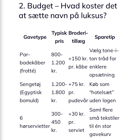
2. Budget – Hvad koster det
at sætte navn på luksus?
Typisk
Broderi­
Gavetype
Sparetip
pris
tillæg
Vælg tone-i-
Par-
800-
+150 kr.
ton tråd for
badekåber
1.200
pr. kåbe
enklere
(frotté)
kr.
opsætning
Sengetøj
1.200-
+75 kr.
Køb som
(Egyptisk
1.800
pr.
“hotel­sæt”
bomuld)
kr.
pudevår
uden lagen
Saml flere
300-
+30 kr.
6
små tekstiler
450
pr.
hørservietter
til én stor
kr.
serviet
gavekurv