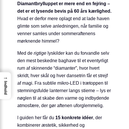
Diamantbrylluppet er mere end en fejring –
det er et lysende bevis på 60 års kærlighed.
Hvad er derfor mere oplagt end at lade haven
glimte som selve anledningen, når familie og
venner samles under sommeraftenens
mørknende himmel?
Med de
rigtige
lyskilder kan du forvandle selv
den mest beskedne baghave til et eventyrligt
rum af skinnende “diamanter”, hvor hvert
skridt, hver skål og hver dansetrin får et strejf
→
af magi. Fra subtile mikro-LED i trætoppen til
Indhold
stemningsfulde lanterner langs stierne – lys er
nøglen til at skabe den varme og indbydende
atmosfære, der gør aftenen uforglemmelig.
I guiden her får du
15 konkrete idéer
, der
kombinerer æstetik, sikkerhed og