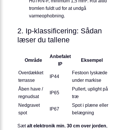
H07RN-F, minimum 1,5 mm². Rul altid
tromlen fuldt ud for at undgå
varmeophobning.
2. Ip-klassificering: Sådan
læser du tallene
Anbefalet
Område
Eksempel
IP
Overdækket
Festoon lyskæde
IP44
terrasse
under markise
Åben have /
Pullert, uplight på
IP65
regnudsat
træ
Nedgravet
Spot i plæne eller
IP67
spot
belægning
Sæt
alt elektronik min. 30 cm over jorden
,