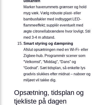
udkanten
Marker haverummets grænser og hold
myg væk. Vælg robuste plast- eller
bambusfakler med indbygget LED-
flammeeffekt; supplér eventuelt med
ægte citronellabrændere hvor lovligt. Stil
med 3-4 m afstand.
Smart styring og dæmpning
Afslut opsætningen med en Wi-Fi- eller
Zigbee-hub. Program­mér scener som
“Velkomst”, “Middag”, “Dans” og
“Godnat”. Sæt tidsplan, så enkelte lys
gradvis slukkes efter midnat – naboer og
miljøet vil takke dig.
Opsætning, tidsplan og
tjekliste på dagen