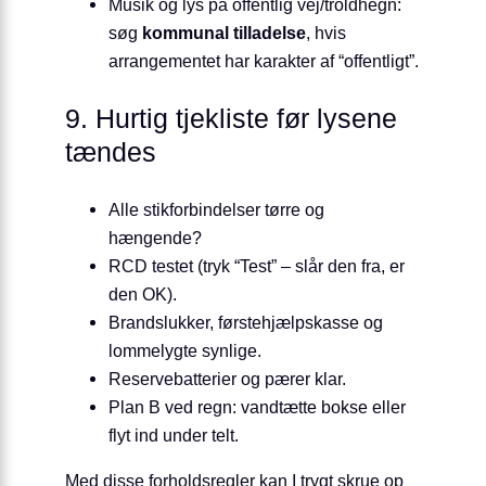
Musik og lys på offentlig vej/troldhegn:
søg
kommunal tilladelse
, hvis
arrangementet har karakter af “offentligt”.
9. Hurtig tjekliste før lysene
tændes
Alle stikforbindelser tørre og
hængende?
RCD testet (tryk “Test” – slår den fra, er
den OK).
Brand­slukker, førstehjælpskasse og
lommelygte synlige.
Reserve­batterier og pærer klar.
Plan B ved regn: vandtætte bokse eller
flyt ind under telt.
Med disse forholdsregler kan I trygt skrue op