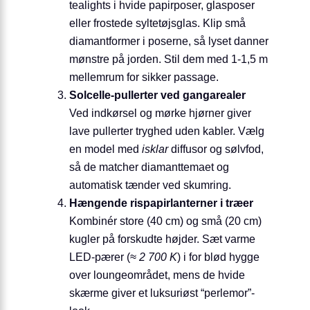
tealights i hvide papirposer, glasposer
eller frostede syltetøjsglas. Klip små
diamantformer i poserne, så lyset danner
mønstre på jorden. Stil dem med 1-1,5 m
mellemrum for sikker passage.
Solcelle-pullerter ved gangarealer
Ved indkørsel og mørke hjørner giver
lave pullerter tryghed uden kabler. Vælg
en model med
isklar
diffusor og sølvfod,
så de matcher diamanttemaet og
automatisk tænder ved skumring.
Hængende rispapirlanterner i træer
Kombinér store (40 cm) og små (20 cm)
kugler på forskudte højder. Sæt varme
LED-pærer (
≈ 2 700 K
) i for blød hygge
over loungeområdet, mens de hvide
skærme giver et luksuriøst “perlemor”-