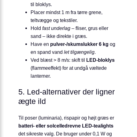
til bloklys.
Placer mindst 1 m fra tørre grene,
teltvægge og tekstiler.
Hold
fast underlag
– fliser, grus eller
sand – ikke direkte i græs.
Have en
pulver-/skumslukker 6 kg
og
en spand vand
let tilgængelig
.
Ved blæst > 8 m/s: skift til
LED-bloklys
(flammeeffekt) for at undgå væltede
lanterner.
5. Led-alternativer der ligner
ægte ild
Til poser (luminaria), rispapir og højt græs er
batteri- eller solcelledrevne LED-tealights
det sikreste valg. De bruger under 0,1 W og