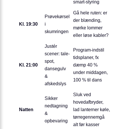
smart-styring
Gå hele ruten: er
Prøvekørsel
der blænding,
Kl. 19:30
i
mørke lommer
skumringen
eller løse kabler?
Justér
Program-indstil
scener: tale-
tidsplaner, fx
spot,
Kl. 21:00
dæmp 40 %
dansegulv
under middagen,
&
100 % til dans
afskedslys
Sluk ved
Sikker
hovedafbryder,
nedtagning
Natten
lad lanterner køle,
&
tørregennemgå
opbevaring
alt før kasser