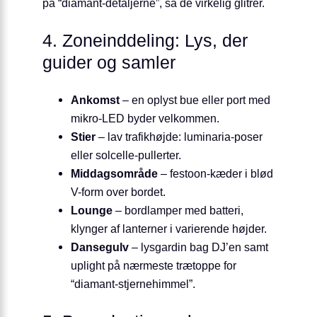
på “diamant-detaljerne”, så de virkelig glitrer.
4. Zoneinddeling: Lys, der
guider og samler
Ankomst
– en oplyst bue eller port med
mikro-LED byder velkommen.
Stier
– lav trafikhøjde: luminaria-poser
eller solcelle-pullerter.
Middagsområde
– festoon-kæder i blød
V-form over bordet.
Lounge
– bordlamper med batteri,
klynger af lanterner i varierende højder.
Dansegulv
– lysgardin bag DJ’en samt
uplight på nærmeste trætoppe for
“diamant-stjernehimmel”.