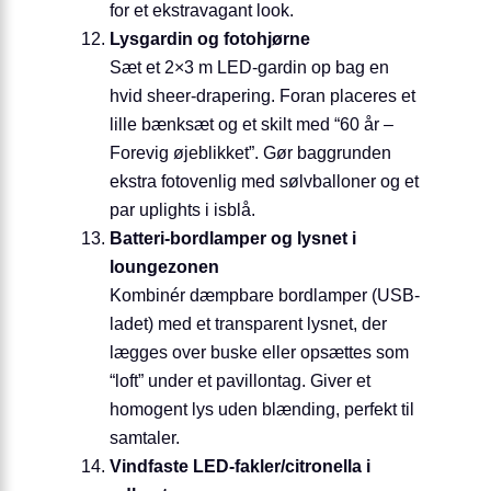
for et ekstravagant look.
Lysgardin og fotohjørne
Sæt et 2×3 m LED-gardin op bag en
hvid sheer-drapering. Foran placeres et
lille bænksæt og et skilt med “60 år –
Forevig øjeblikket”. Gør baggrunden
ekstra fotovenlig med sølvballoner og et
par uplights i isblå.
Batteri-bordlamper og lysnet i
loungezonen
Kombinér dæmpbare bordlamper (USB-
ladet) med et transparent lysnet, der
lægges over buske eller opsættes som
“loft” under et pavillontag. Giver et
homogent lys uden blænding, perfekt til
samtaler.
Vindfaste LED-fakler/citronella i