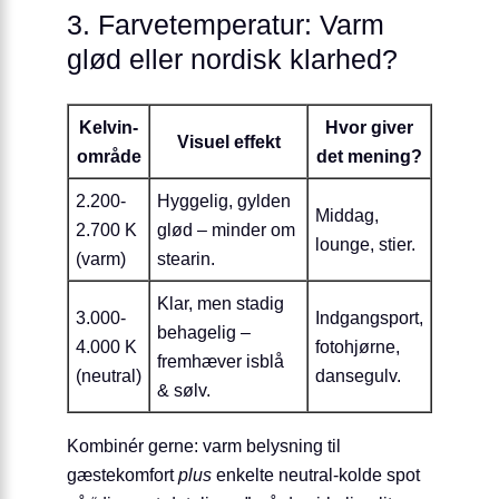
3. Farvetemperatur: Varm
glød eller nordisk klarhed?
Kelvin-
Hvor giver
Visuel effekt
område
det mening?
2.200-
Hyggelig, gylden
Middag,
2.700 K
glød – minder om
lounge, stier.
(varm)
stearin.
Klar, men stadig
3.000-
Indgangsport,
behagelig –
4.000 K
fotohjørne,
fremhæver isblå
(neutral)
dansegulv.
& sølv.
Kombinér gerne: varm belysning til
gæstekomfort
plus
enkelte neutral-kolde spot