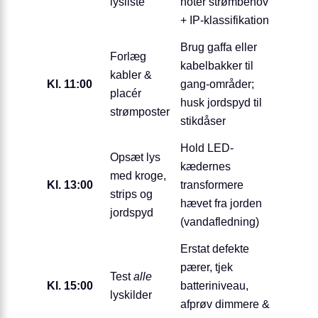
lysliste
notér strømbehov
+ IP-klassifikation
Brug gaffa eller
Forlæg
kabelbakker til
kabler &
Kl. 11:00
gang-områder;
placér
husk jordspyd til
strømposter
stikdåser
Hold LED-
Opsæt lys
kædernes
med kroge,
Kl. 13:00
transformere
strips og
hævet fra jorden
jordspyd
(vandafledning)
Erstat defekte
pærer, tjek
Test
alle
Kl. 15:00
batteriniveau,
lyskilder
afprøv dimmere &