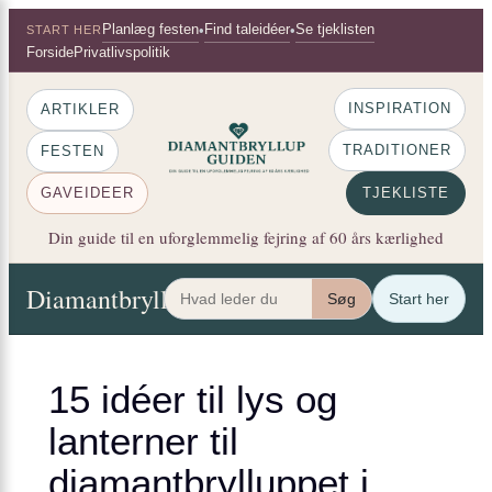
×
Spring
Planlæg festen
Find taleidéer
Se tjeklisten
•
•
START HER
til
Forside
Privatlivspolitik
indhold
INSPIRATION
ARTIKLER
TRADITIONER
FESTEN
GAVEIDEER
TJEKLISTE
Din guide til en uforglemmelig fejring af 60 års kærlighed
Diamantbryllup Guiden
Artikler
Festen
Gaveide
Søg
Start her
15 idéer til lys og
lanterner til
diamantbrylluppet i