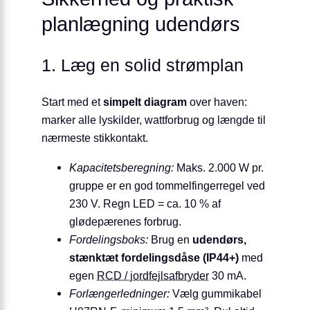
planlægning udendørs
1. Læg en solid strømplan
Start med et
simpelt diagram
over haven:
marker alle lyskilder, wattforbrug og længde til
nærmeste stikkontakt.
Kapacitets­beregning:
Maks. 2.000 W pr.
gruppe er en god tommelfingerregel ved
230 V. Regn LED = ca. 10 % af
glødepærenes forbrug.
Fordelingsboks:
Brug en
udendørs,
stænktæt fordelings­dåse (IP44+)
med
egen
RCD / jordfejlsafbryder
30 mA.
Forlænger­ledninger:
Vælg gummikabel