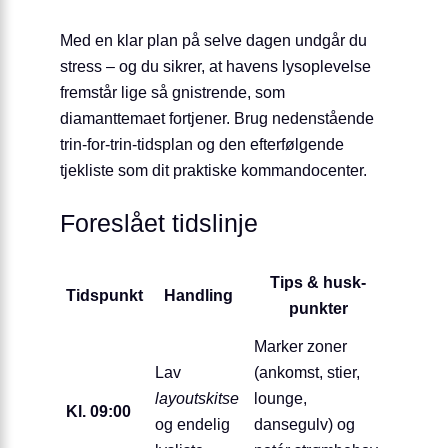
Med en klar plan på selve dagen undgår du
stress – og du sikrer, at havens lysoplevelse
fremstår lige så gnistrende, som
diamanttemaet fortjener. Brug nedenstående
trin-for-trin-tidsplan og den efterfølgende
tjekliste som dit praktiske kommandocenter.
Foreslået tidslinje
Tips & husk-
Tidspunkt
Handling
punkter
Marker zoner
Lav
(ankomst, stier,
layoutskitse
lounge,
Kl. 09:00
og endelig
dansegulv) og