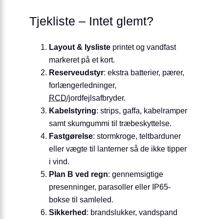
Tjekliste – Intet glemt?
Layout & lysliste
printet og vandfast
markeret på et kort.
Reserveudstyr
: ekstra batterier, pærer,
forlængerledninger,
RCD
/jordfejlsafbryder.
Kabelstyring
: strips, gaffa, kabelramper
samt skumgummi til træbeskyttelse.
Fastgørelse
: stormkroge, teltbarduner
eller vægte til lanterner så de ikke tipper
i vind.
Plan B ved regn
: gennemsigtige
presenninger, parasoller eller IP65-
bokse til samleled.
Sikkerhed
: brandslukker, vandspand