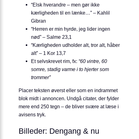
“Elsk hverandre – men gør ikke
kærligheden til en lænke…” – Kahlil
Gibran
“Herren er min hyrde, jeg lider ingen
nød” – Salme 23,1
“Kærligheden udholder alt, tror alt, håber
alt” – 1 Kor 13,7
Et selvskrevet rim, fx:
“60 vintre, 60
somre, stadig varme i to hjerter som
trommer”
Placer teksten øverst eller som en indrammet
blok midt i annoncen. Undgå citater, der fylder
mere end 250 tegn – de bliver svære at læse i
avisens tryk.
Billeder: Dengang & nu