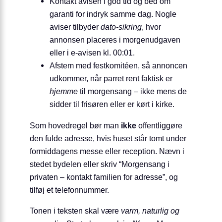
Kontakt avisen i god tid og bed om
garanti for indryk samme dag. Nogle
aviser tilbyder
dato-sikring
, hvor
annonsen placeres i morgenudgaven
eller i e-avisen kl. 00:01.
Afstem med festkomitéen, så annoncen
udkommer, når parret rent faktisk er
hjemme
til morgensang – ikke mens de
sidder til frisøren eller er kørt i kirke.
Som hovedregel bør man
ikke
offentliggøre
den fulde adresse, hvis huset står tomt under
formiddagens messe eller reception. Nævn i
stedet bydelen eller skriv “Morgensang i
privaten – kontakt familien for adresse”, og
tilføj et telefonnummer.
Tonen i teksten skal være
varm, naturlig og