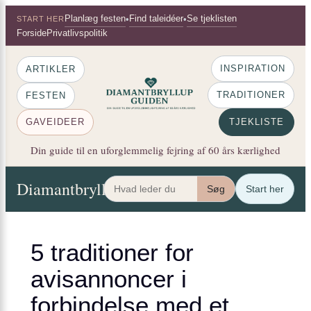
×
Spring
Planlæg festen
Find taleidéer
Se tjeklisten
•
•
START HER
til
Forside
Privatlivspolitik
indhold
INSPIRATION
ARTIKLER
TRADITIONER
FESTEN
GAVEIDEER
TJEKLISTE
Din guide til en uforglemmelig fejring af 60 års kærlighed
Diamantbryllup Guiden
Artikler
Festen
Gaveide
Søg
Start her
5 traditioner for
avisannoncer i
forbindelse med et