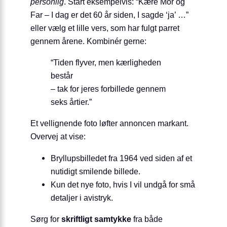
personlig
. Start eksempelvis: “Kære Mor og
Far – I dag er det 60 år siden, I sagde ‘ja’ …”
eller vælg et lille vers, som har fulgt parret
gennem årene. Kombinér gerne:
“Tiden flyver, men kærligheden
består
– tak for jeres forbillede gennem
seks årtier.”
Et vellignende foto løfter annoncen markant.
Overvej at vise:
Bryllupsbilledet fra 1964 ved siden af et
nutidigt smilende billede.
Kun det nye foto, hvis I vil undgå for små
detaljer i avistryk.
Sørg for
skriftligt samtykke
fra både