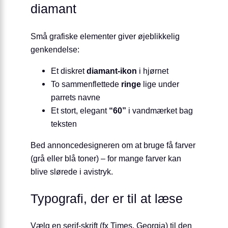
diamant
Små grafiske elementer giver øjeblikkelig
genkendelse:
Et diskret
diamant-ikon
i hjørnet
To sammenflettede
ringe
lige under
parrets navne
Et stort, elegant
“60”
i vandmærket bag
teksten
Bed annoncedesigneren om at bruge få farver
(grå eller blå toner) – for mange farver kan
blive slørede i avistryk.
Typografi, der er til at læse
Vælg en serif-skrift (fx Times, Georgia) til den