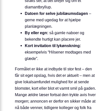
straks ser, at det drejer sig om et
diamantbryllup.
Datoen for selve jubilæumsdagen
–
gerne med ugedag for at hjælpe
planlægningen.
By eller egn:
så gamle naboer og
bekendte hurtigt kan placere jer.
Kort invitation til lykønskning:
eksempelvis “Hilsener modtages med
glæde”.
Formålet er ikke at indbyde til stor fest – den
får sit eget opslag, hvis det er aktuelt – men at
give lokalsamfundet mulighed for at sende
blomster, kort eller blot et varmt smil på gaden.
Mange ældre læser fortsat den trykte avis hver
morgen; annoncen er derfor en sikker måde at
nå både venner, tidligere kolleger og folk fra