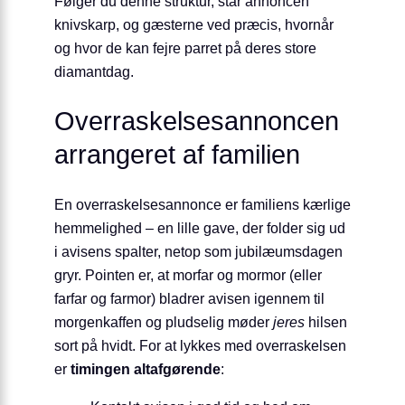
Følger du denne struktur, står annoncen
knivskarp, og gæsterne ved præcis, hvornår
og hvor de kan fejre parret på deres store
diamantdag.
Overraskelsesannoncen
arrangeret af familien
En overraskelsesannonce er familiens kærlige
hemmelighed – en lille gave, der folder sig ud
i avisens spalter, netop som jubilæumsdagen
gryr. Pointen er, at morfar og mormor (eller
farfar og farmor) bladrer avisen igennem til
morgenkaffen og pludselig møder
jeres
hilsen
sort på hvidt. For at lykkes med overraskelsen
er
timingen altafgørende
: