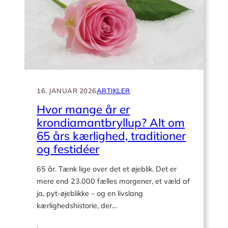
om
året?
–
Sandheden
bag
de
sjældne,
livslange
16. JANUAR 2026
ARTIKLER
kærlighedshistorier
Hvor mange år er
krondiamantbryllup? Alt om
65 års kærlighed, traditioner
og festidéer
65 år. Tænk lige over det et øjeblik. Det er
mere end 23.000 fælles morgener, et væld af
ja, pyt-øjeblikke – og en livslang
kærlighedshistorie, der…