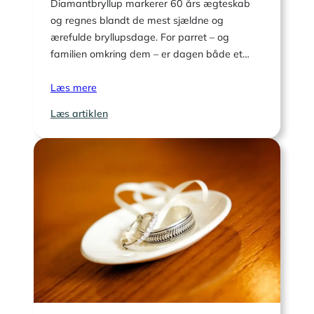
Diamantbryllup markerer 60 års ægteskab
og regnes blandt de mest sjældne og
ærefulde bryllupsdage. For parret – og
familien omkring dem – er dagen både et…
Læs mere
:
Læs artiklen
Danske
traditioner
og
gaveidéer
til
diamantbryllup