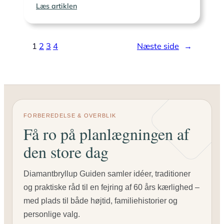
:
Læs artiklen
Fællesgave
ved
morgensangen:
1
2
3
4
Næste side
→
skik
og
planlægning
FORBEREDELSE & OVERBLIK
Få ro på planlægningen af
den store dag
Diamantbryllup Guiden samler idéer, traditioner
og praktiske råd til en fejring af 60 års kærlighed –
med plads til både højtid, familiehistorier og
personlige valg.