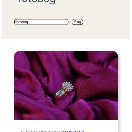
Søg
Søg
på
sitet