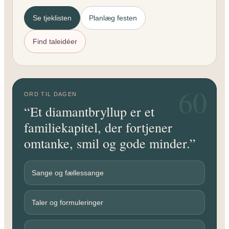
Se tjeklisten
Planlæg festen
Find taleidéer
60
ORD TIL DAGEN
“Et diamantbryllup er et
familiekapitel, der fortjener
omtanke, smil og gode minder.”
Sange og fællessange
Taler og formuleringer