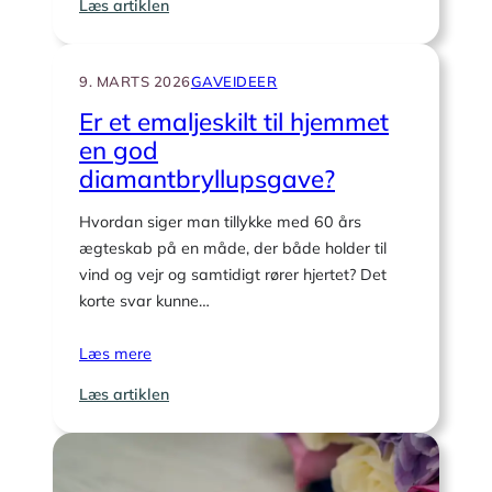
:
Læs artiklen
Er
en
digital
9. MARTS 2026
GAVEIDEER
fotoramme
Er et emaljeskilt til hjemmet
en
en god
god
diamantbryllupsgave?
diamantbryllupsgave?
Hvordan siger man tillykke med 60 års
ægteskab på en måde, der både holder til
vind og vejr og samtidigt rører hjertet? Det
korte svar kunne…
Læs mere
:
Læs artiklen
Er
et
emaljeskilt
til