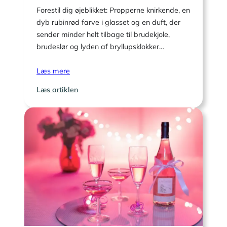
Forestil dig øjeblikket: Propperne knirkende, en
dyb rubinrød farve i glasset og en duft, der
sender minder helt tilbage til brudekjole,
brudeslør og lyden af bryllupsklokker…
Læs mere
:
Læs artiklen
Er
vin
fra
bryllupsåret
en
god
gave
til
diamantbrylluppet?