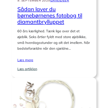
9. SEPTEMBER 2025
GAVEIDEER
Sådan laver du
børnebørnenes fotobog til
diamantbrylluppet
60 års kærlighed. Tænk lige over det et
øjeblik. Seks årtier fyldt med store øjeblikke,
små hverdagsstunder og alt det imellem. Når
bedsteforældre når den sjældne…
Læs mere
:
Læs artiklen
Sådan
laver
du
børnebørnenes
fotobog
til
diamantbrylluppet