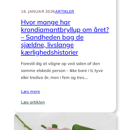
16. JANUAR 2026
ARTIKLER
Hvor mange har
krondiamantbryllup om året?
– Sandheden bag de
sjældne, livslange
kærlighedshistorier
Forestil dig at vågne op ved siden af den
samme elskede person – ikke bare i ti, tyve
eller tredive år, men i fem og tres.…
Læs mere
:
Læs artiklen
Hvor
mange
har
krondiamantbryllup