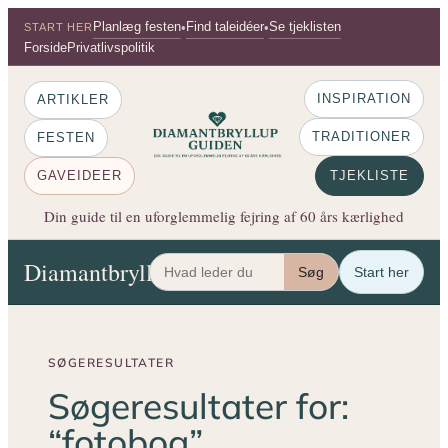
Spring
Planlæg festen
Find taleidéer
Se tjeklisten
•
•
START HER
til
Forside
Privatlivspolitik
indhold
INSPIRATION
ARTIKLER
TRADITIONER
FESTEN
GAVEIDEER
TJEKLISTE
Din guide til en uforglemmelig fejring af 60 års kærlighed
Diamantbryllup Guiden
Artikler
Festen
Gaveide
Søg
Start her
SØGERESULTATER
Søgeresultater for:
“fotobog”