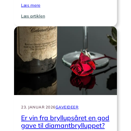
Læs mere
:
Læs artiklen
Er
en
familiefotografering
en
god
diamantbryllupsgave?
23. JANUAR 2026
GAVEIDEER
Er vin fra bryllupsåret en god
gave til diamantbrylluppet?