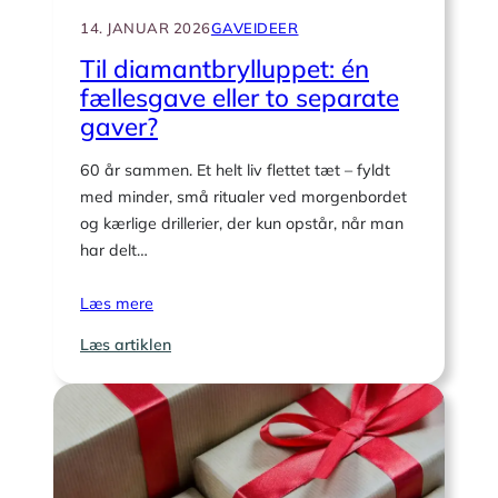
14. JANUAR 2026
GAVEIDEER
Til diamantbrylluppet: én
fællesgave eller to separate
gaver?
60 år sammen. Et helt liv flettet tæt – fyldt
med minder, små ritualer ved morgenbordet
og kærlige drillerier, der kun opstår, når man
har delt…
Læs mere
:
Læs artiklen
Til
diamantbrylluppet:
én
fællesgave
eller
to