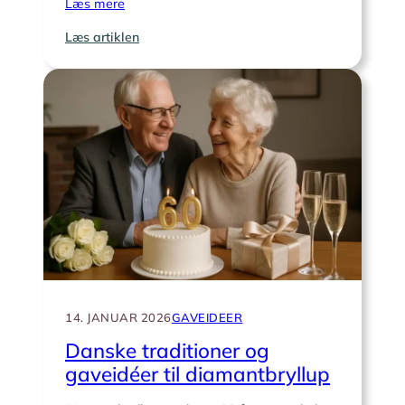
Læs mere
:
Læs artiklen
Hvor
mange
år
er
krondiamantbryllup?
Alt
om
65
års
kærlighed,
traditioner
og
festidéer
14. JANUAR 2026
GAVEIDEER
Danske traditioner og
gaveidéer til diamantbryllup