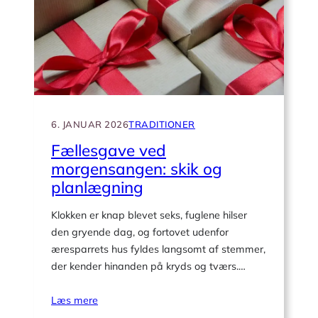
separate
gaver?
6. JANUAR 2026
TRADITIONER
Fællesgave ved
morgensangen: skik og
planlægning
Klokken er knap blevet seks, fuglene hilser
den gryende dag, og fortovet udenfor
æresparrets hus fyldes langsomt af stemmer,
der kender hinanden på kryds og tværs.…
Læs mere