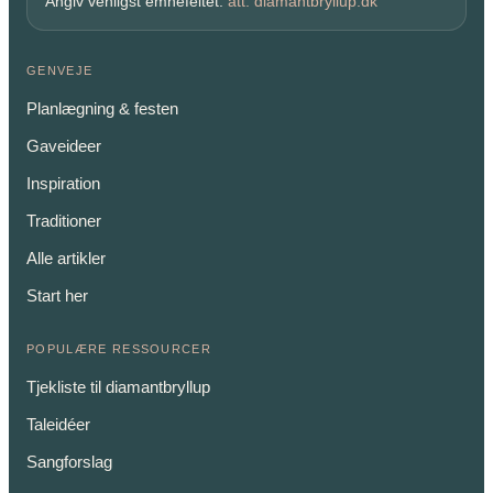
Angiv venligst emnefeltet:
att: diamantbryllup.dk
GENVEJE
Planlægning & festen
Gaveideer
Inspiration
Traditioner
Alle artikler
Start her
POPULÆRE RESSOURCER
Tjekliste til diamantbryllup
Taleidéer
Sangforslag