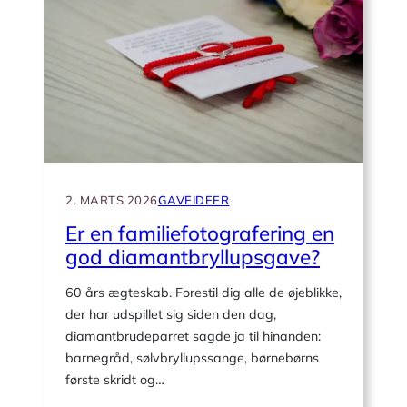
hjemmet
en
god
diamantbryllupsgave?
2. MARTS 2026
GAVEIDEER
Er en familiefotografering en
god diamantbryllupsgave?
60 års ægteskab. Forestil dig alle de øjeblikke,
der har udspillet sig siden den dag,
diamantbrudeparret sagde ja til hinanden:
barnegråd, sølvbryllupssange, børnebørns
første skridt og…