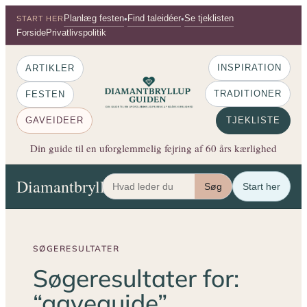
Spring
Planlæg festen
Find taleidéer
Se tjeklisten
•
•
START HER
til
Forside
Privatlivspolitik
indhold
INSPIRATION
ARTIKLER
TRADITIONER
FESTEN
GAVEIDEER
TJEKLISTE
Din guide til en uforglemmelig fejring af 60 års kærlighed
Diamantbryllup Guiden
Artikler
Festen
Gaveide
Søg
Start her
SØGERESULTATER
Søgeresultater for:
“gaveguide”