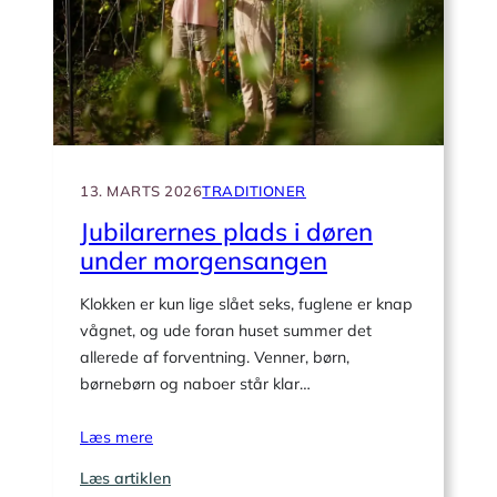
tradition?
13. MARTS 2026
TRADITIONER
Jubilarernes plads i døren
under morgensangen
Klokken er kun lige slået seks, fuglene er knap
vågnet, og ude foran huset summer det
allerede af forventning. Venner, børn,
børnebørn og naboer står klar…
Læs mere
:
Læs artiklen