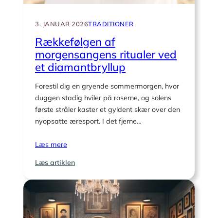
3. JANUAR 2026
TRADITIONER
Rækkefølgen af
morgensangens ritualer ved
et diamantbryllup
Forestil dig en gryende sommermorgen, hvor
duggen stadig hviler på roserne, og solens
første stråler kaster et gyldent skær over den
nyopsatte æresport. I det fjerne…
Læs mere
:
Læs artiklen
Rækkefølgen
af
morgensangens
ritualer
ved