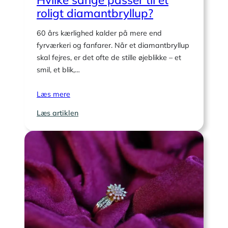
roligt diamantbryllup?
60 års kærlighed kalder på mere end
fyrværkeri og fanfarer. Når et diamantbryllup
skal fejres, er det ofte de stille øjeblikke – et
smil, et blik,…
Læs mere
:
Læs artiklen
Hvilke
sange
passer
til
et
roligt
diamantbryllup?