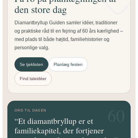
særligt
den store dag
Diamantbryllup Guiden samler idéer, traditioner
og praktiske råd til en fejring af 60 års kærlighed –
med plads til både højtid, familiehistorier og
personlige valg.
Se tjeklisten
Planlæg festen
Find taleidéer
60
ORD TIL DAGEN
“Et diamantbryllup er et
familiekapitel, der fortjener