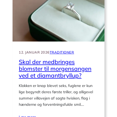
diamantbryllup?
12. JANUAR 2026
TRADITIONER
Skal der medbringes
blomster til morgensangen
ved et diamantbryllup?
Klokken er knap blevet seks, fuglene er kun
lige begyndt deres første triller, og alligevel
summer villavejen af sagte hvisken, flag i
hænderne og forventningsfulde smil.…
Læs mere