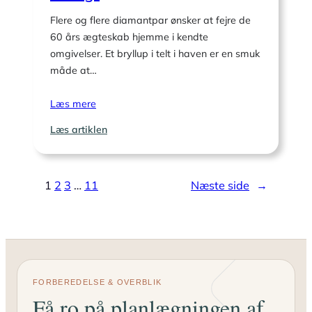
Flere og flere diamantpar ønsker at fejre de
60 års ægteskab hjemme i kendte
omgivelser. Et bryllup i telt i haven er en smuk
måde at…
Læs mere
:
Læs artiklen
Havefest
med
hjerte.
1
2
3
…
11
Næste side
→
Sådan
bliver
diamantbryllup
i
bryllupstelt
til
noget
FORBEREDELSE & OVERBLIK
helt
Få ro på planlægningen af