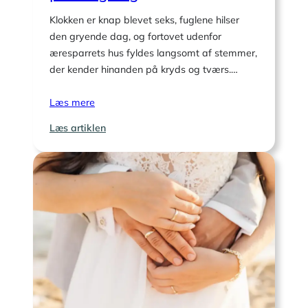
Klokken er knap blevet seks, fuglene hilser
den gryende dag, og fortovet udenfor
æresparrets hus fyldes langsomt af stemmer,
der kender hinanden på kryds og tværs.…
Læs mere
:
Læs artiklen
Fællesgave
ved
morgensangen:
skik
og
planlægning