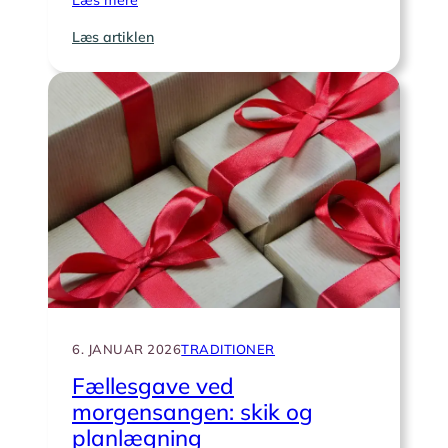
:
Læs artiklen
Skal
der
medbringes
blomster
til
morgensangen
ved
et
diamantbryllup?
6. JANUAR 2026
TRADITIONER
Fællesgave ved
morgensangen: skik og
planlægning