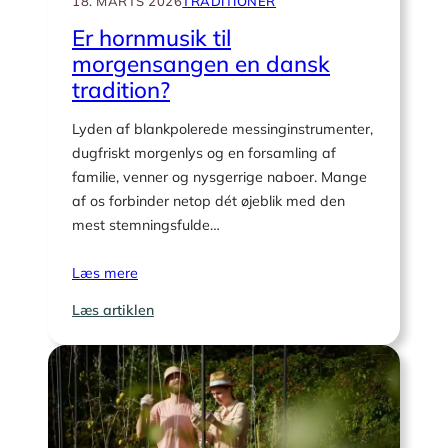
18. MARTS 2026
TRADITIONER
Er hornmusik til
morgensangen en dansk
tradition?
Lyden af blankpolerede messinginstrumenter,
dugfriskt morgenlys og en forsamling af
familie, venner og nysgerrige naboer. Mange
af os forbinder netop dét øjeblik med den
mest stemningsfulde…
Læs mere
:
Læs artiklen
Er
hornmusik
til
morgensangen
en
dansk