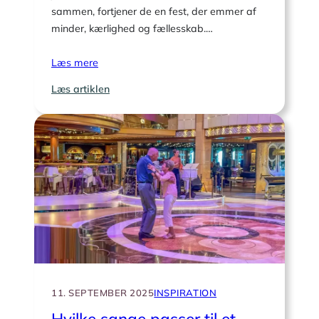
sammen, fortjener de en fest, der emmer af
minder, kærlighed og fællesskab.…
Læs mere
:
Læs artiklen
21
sange
til
diamantbryllupsfesten
11. SEPTEMBER 2025
INSPIRATION
Hvilke sange passer til et