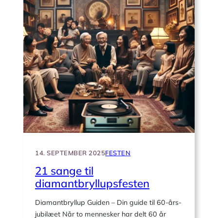
et
diamantbryllup
14. SEPTEMBER 2025
FESTEN
21 sange til
diamantbryllupsfesten
Diamantbryllup Guiden – Din guide til 60-års-
jubilæet Når to mennesker har delt 60 år