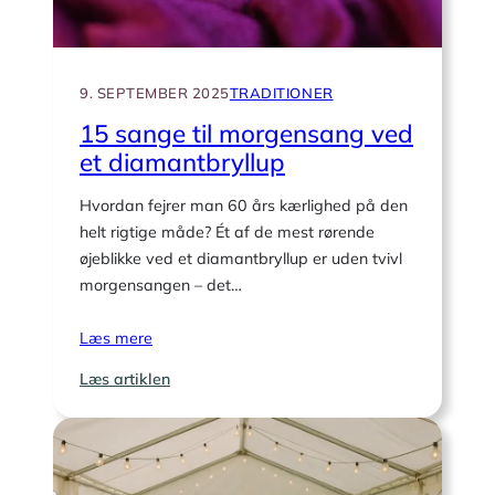
9. SEPTEMBER 2025
TRADITIONER
15 sange til morgensang ved
et diamantbryllup
Hvordan fejrer man 60 års kærlighed på den
helt rigtige måde? Ét af de mest rørende
øjeblikke ved et diamantbryllup er uden tvivl
morgensangen – det…
Læs mere
:
Læs artiklen
15
sange
til
morgensang