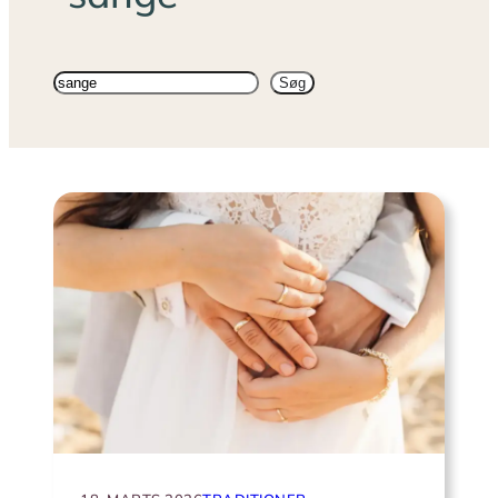
Søg
Søg
på
sitet