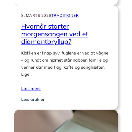
Jubilarernes
plads
i
8. MARTS 2026
TRADITIONER
døren
Hvornår starter
under
morgensangen ved et
morgensangen
diamantbryllup?
Klokken er knap syv, fuglene er ved at vågne
– og rundt om hjørnet står naboer, familie og
venner klar med flag, kaffe og sanghæfter.
Lige…
Læs mere
:
Læs artiklen
Hvornår
starter
morgensangen
ved
et