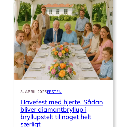
ved
et
diamantbryllup
8. APRIL 2026
FESTEN
Havefest med hjerte. Sådan
bliver diamantbryllup i
bryllupstelt til noget helt
særligt