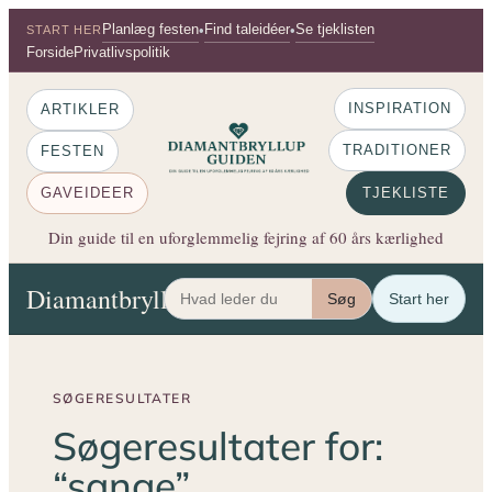
Spring
Planlæg festen
Find taleidéer
Se tjeklisten
•
•
START HER
til
Forside
Privatlivspolitik
indhold
INSPIRATION
ARTIKLER
TRADITIONER
FESTEN
GAVEIDEER
TJEKLISTE
Din guide til en uforglemmelig fejring af 60 års kærlighed
Diamantbryllup Guiden
Artikler
Festen
Gaveide
Søg
Start her
SØGERESULTATER
Søgeresultater for:
“sange”