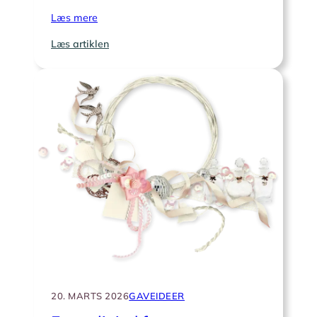
Læs mere
:
Læs artiklen
6
skikke
til
pyntning
af
postkassen
og
hoveddøren
20. MARTS 2026
GAVEIDEER