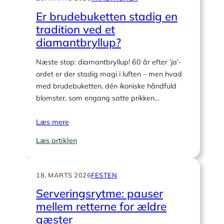
Er brudebuketten stadig en
tradition ved et
diamantbryllup?
Næste stop: diamantbryllup! 60 år efter ’ja’-
ordet er der stadig magi i luften – men hvad
med brudebuketten, dén ikoniske håndfuld
blomster, som engang satte prikken…
Læs mere
:
Læs artiklen
Er
brudebuketten
stadig
18. MARTS 2026
FESTEN
en
Serveringsrytme: pauser
tradition
mellem retterne for ældre
ved
gæster
et