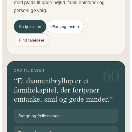
med plads til både højtid, familiehistorier og
personlige valg.
Se tjeklisten
Planlæg festen
Find taleidéer
60
ORD TIL DAGEN
“Et diamantbryllup er et
familiekapitel, der fortjener
omtanke, smil og gode minder.”
Sange og fællessange