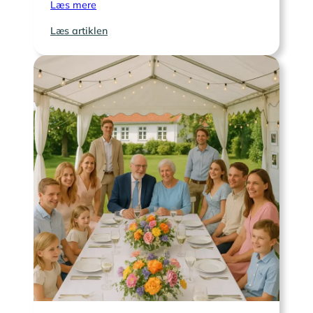
Læs mere
:
Læs artiklen
Hvornår
starter
morgensangen
ved
et
diamantbryllup?