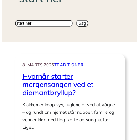
Søg
Søg
på
sitet
8. MARTS 2026
TRADITIONER
Hvornår starter
morgensangen ved et
diamantbryllup?
Klokken er knap syv, fuglene er ved at vågne
– og rundt om hjørnet står naboer, familie og
venner klar med flag, kaffe og sanghæfter.
Lige…