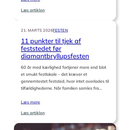
:
Læs artiklen
Moodboard:
Botanisk
diamantbryllup
21. MARTS 2026
FESTEN
i
11 punkter til tjek af
grønne
feststedet før
toner
diamantbryllupsfesten
60 år med kærlighed fortjener mere end blot
et smukt festlokale – det kræver et
gennemtestet feststed, hvor intet overlades til
tilfældighederne. Når familien samles fra…
Læs mere
:
Læs artiklen
11
punkter