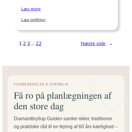
Læs mere
:
Læs artiklen
Røg-
og
parfumefri
1
2
3
…
22
Næste side
→
zoner
til
en
hensynsfuld
fest
FORBEREDELSE & OVERBLIK
Få ro på planlægningen af
den store dag
Diamantbryllup Guiden samler idéer, traditioner
og praktiske råd til en fejring af 60 års kærlighed –