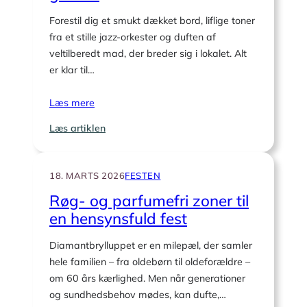
diamantbryllup?
Forestil dig et smukt dækket bord, liflige toner
fra et stille jazz-orkester og duften af
veltilberedt mad, der breder sig i lokalet. Alt
er klar til…
Læs mere
:
Læs artiklen
Serveringsrytme:
pauser
mellem
18. MARTS 2026
FESTEN
retterne
Røg- og parfumefri zoner til
for
en hensynsfuld fest
ældre
gæster
Diamantbrylluppet er en milepæl, der samler
hele familien – fra oldebørn til oldeforældre –
om 60 års kærlighed. Men når generationer
og sundhedsbehov mødes, kan dufte,…