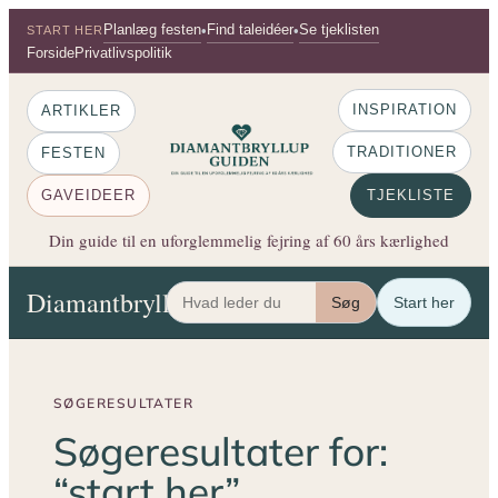
Spring
Planlæg festen
Find taleidéer
Se tjeklisten
•
•
START HER
til
Forside
Privatlivspolitik
indhold
INSPIRATION
ARTIKLER
TRADITIONER
FESTEN
GAVEIDEER
TJEKLISTE
Din guide til en uforglemmelig fejring af 60 års kærlighed
Diamantbryllup Guiden
Artikler
Festen
Gaveide
Søg
Start her
SØGERESULTATER
Søgeresultater for:
“start her”