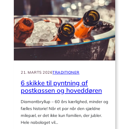
til
tjek
af
feststedet
før
diamantbryllupsfesten
21. MARTS 2026
TRADITIONER
6 skikke til pyntning af
postkassen og hoveddøren
Diamantbryllup – 60 års kærlighed, minder og
fælles historie! Når et par når den sjældne
milepæl, er det ikke kun familien, der jubler.
Hele nabolaget vil…