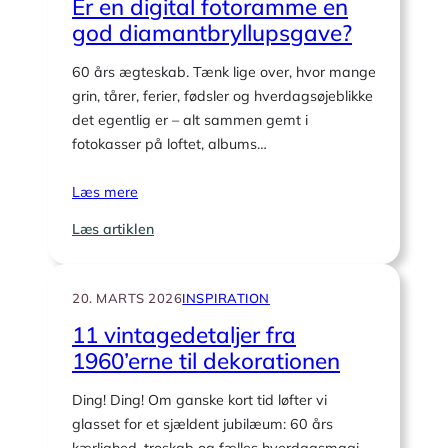
Er en digital fotoramme en
god diamantbryllupsgave?
60 års ægteskab. Tænk lige over, hvor mange
grin, tårer, ferier, fødsler og hverdagsøjeblikke
det egentlig er – alt sammen gemt i
fotokasser på loftet, albums…
Læs mere
:
Læs artiklen
Er
en
digital
20. MARTS 2026
INSPIRATION
fotoramme
11 vintagedetaljer fra
en
1960’erne til dekorationen
god
diamantbryllupsgave?
Ding! Ding! Om ganske kort tid løfter vi
glasset for et sjældent jubilæum: 60 års