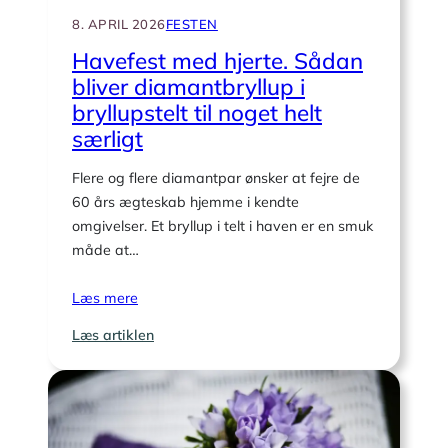
8. APRIL 2026
FESTEN
Havefest med hjerte. Sådan
bliver diamantbryllup i
bryllupstelt til noget helt
særligt
Flere og flere diamantpar ønsker at fejre de
60 års ægteskab hjemme i kendte
omgivelser. Et bryllup i telt i haven er en smuk
måde at…
Læs mere
:
Læs artiklen
Havefest
med
hjerte.
Sådan
bliver