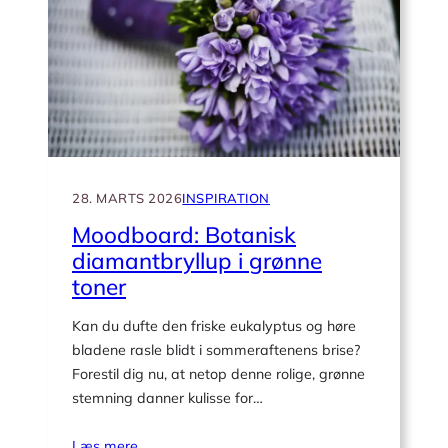
diamantbryllup
i
bryllupstelt
til
noget
helt
særligt
28. MARTS 2026
INSPIRATION
Moodboard: Botanisk
diamantbryllup i grønne
toner
Kan du dufte den friske eukalyptus og høre
bladene rasle blidt i sommeraftenens brise?
Forestil dig nu, at netop denne rolige, grønne
stemning danner kulisse for…
Læs mere