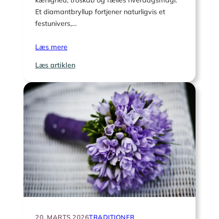
kærlighed, troskab og fælles hverdagsmagi.
Et diamantbryllup fortjener naturligvis et
festunivers,…
Læs mere
:
Læs artiklen
11
vintagedetaljer
fra
1960’erne
til
dekorationen
20. MARTS 2026
TRADITIONER