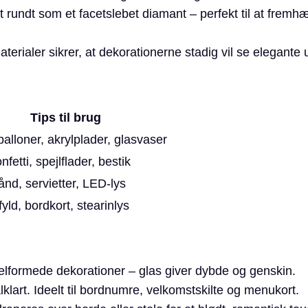
t rundt som et facetslebet diamant – perfekt til at frem
erialer sikrer, at dekorationerne stadig vil se elegante ud
Tips til brug
alloner, akrylplader, glasvaser
fetti, spejlflader, bestik
ånd, servietter, LED-lys
fyld, bordkort, stearinlys
pelformede dekorationer – glas giver dybde og genskin.
lklart. Ideelt til bordnumre, velkomstskilte og menukort.