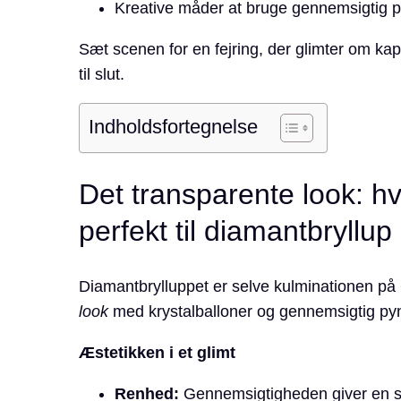
Kreative måder at bruge gennemsigtig pyn
Sæt scenen for en fejring, der glimter om ka
til slut.
Indholdsfortegnelse
Det transparente look: h
perfekt til diamantbryllup
Diamantbrylluppet er selve kulminationen på 6
look
med krystalballoner og gennemsigtig pynt
Æstetikken i et glimt
Renhed:
Gennemsigtigheden giver en s