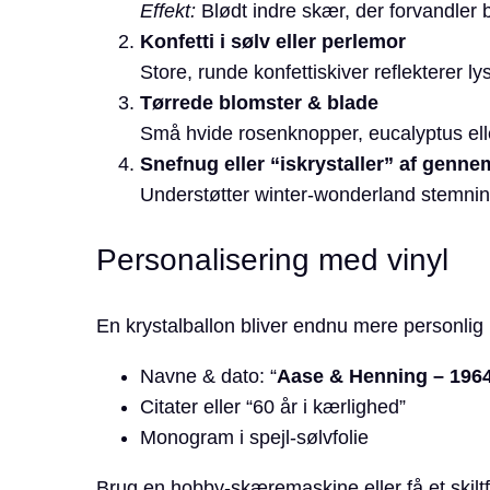
Effekt:
Blødt indre skær, der forvandler b
Konfetti i sølv eller perlemor
Store, runde konfettiskiver reflekterer lys
Tørrede blomster & blade
Små hvide rosenknopper, eucalyptus eller
Snefnug eller “iskrystaller” af genne
Understøtter winter-wonderland stemnin
Personalisering med vinyl
En krystalballon bliver endnu mere personlig 
Navne & dato: “
Aase & Henning – 1964
Citater eller “60 år i kærlighed”
Monogram i spejl-sølvfolie
Brug en hobby-skæremaskine eller få et skiltf