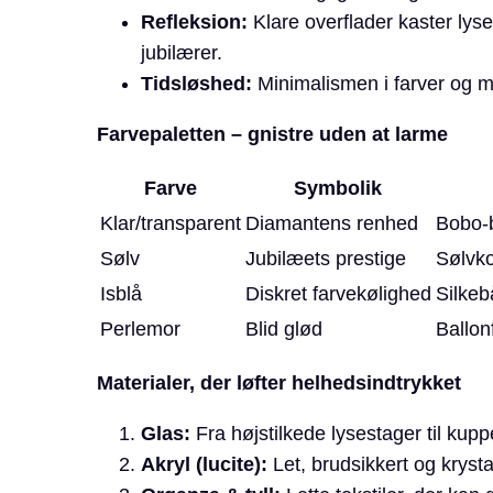
Refleksion:
Klare overflader kaster lyse
jubilærer.
Tid­sløshed:
Minimalismen i farver og mat
Farvepaletten – gnistre uden at larme
Farve
Symbolik
Klar/transparent
Diamantens renhed
Bobo-b
Sølv
Jubilæets prestige
Sølvkon
Isblå
Diskret farve­kølighed
Silkeb
Perlemor
Blid glød
Ballon
Materialer, der løfter helhedsindtrykket
Glas:
Fra højstilkede lysestager til kup
Akryl (lucite):
Let, brudsikkert og krysta