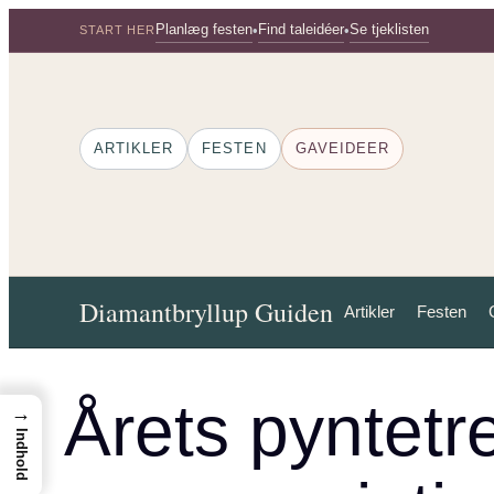
Spring
Planlæg festen
Find taleidéer
Se tjeklisten
•
•
START HER
til
indhold
ARTIKLER
FESTEN
GAVEIDEER
Diamantbryllup Guiden
Artikler
Festen
Årets pyntetr
→
Indhold