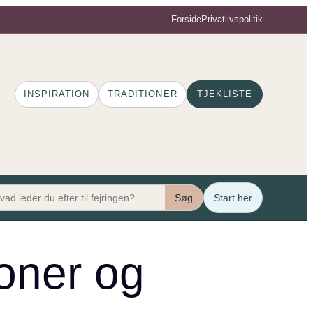
Forside
Privatlivspolitik
INSPIRATION
TRADITIONER
TJEKLISTE
Søg
Start her
loner og