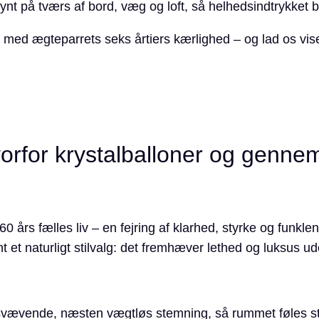
t på tværs af bord, væg og loft, så helhedsindtrykket bl
p med ægteparrets seks årtiers kærlighed – og lad os vis
vorfor krystalballoner og gennem
0 års fælles liv – en fejring af klarhed, styrke og funkl
 et naturligt stilvalg: det fremhæver lethed og luksus u
vævende, næsten vægtløs stemning, så rummet føles s