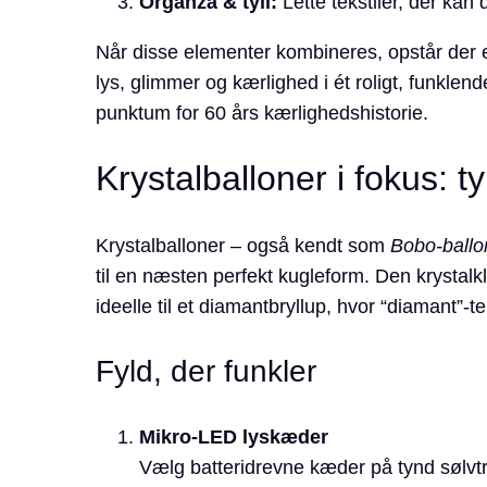
Organza & tyll:
Lette tekstiler, der kan 
Når disse elementer kombineres, opstår der
lys, glimmer og kærlighed i ét roligt, funkle
punktum for 60 års kærlighedshistorie.
Krystalballoner i fokus: ty
Krystalballoner – også kendt som
Bobo-ballo
til en næsten perfekt kugleform. Den krystalkl
ideelle til et diamantbryllup, hvor “diamant”-
Fyld, der funkler
Mikro-LED lyskæder
Vælg batteridrevne kæder på tynd sølvtr