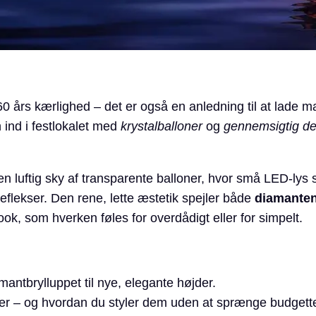
 60 års kærlighed – det er også en anledning til at lade m
 ind i festlokalet med
krystalballoner
og
gennemsigtig de
en luftig sky af transparente balloner, hvor små LED-ly
lreflekser. Den rene, lette æstetik spejler både
diamanten
ok, som hverken føles for overdådigt eller for simpelt.
mant­brylluppet til nye, elegante højder.
ner – og hvordan du styler dem uden at sprænge budgette