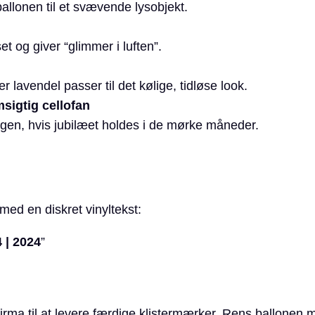
allonen til et svævende lysobjekt.
et og giver “glimmer i luften”.
 lavendel passer til det kølige, tidløse look.
msigtig cellofan
gen, hvis jubilæet holdes i de mørke måneder.
med en diskret vinyltekst:
 | 2024
”
irma til at levere færdige klistermærker. Rens ballonen 