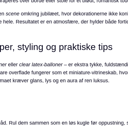
draperes over borde eller stole for et blødt, romantisk tou
 en
scene
omkring jubilæet, hvor dekor­ationerne ikke ko
nde hele. Resultatet er en atmosfære, der hylder både for
per, styling og praktiske tips
ner
eller
clear latex‐balloner
– er ekstra tykke, fuldstænd
are overflade fungerer som et miniature-vitrineskab, hvor
temaet kræver glans, lys og en aura af ren luksus.
åd. Rul dem sammen som en løs kugle før oppustning, så