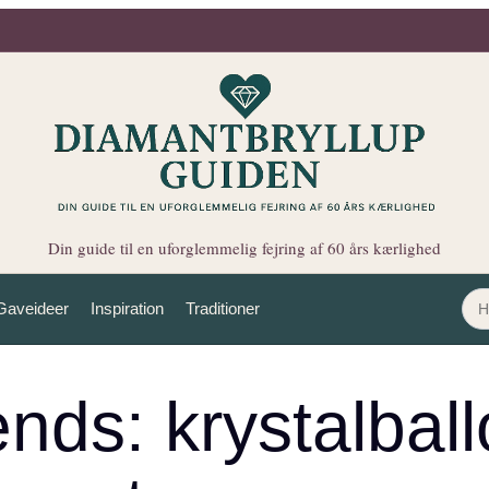
Din guide til en uforglemmelig fejring af 60 års kærlighed
Gaveideer
Inspiration
Traditioner
ends: krystalbal