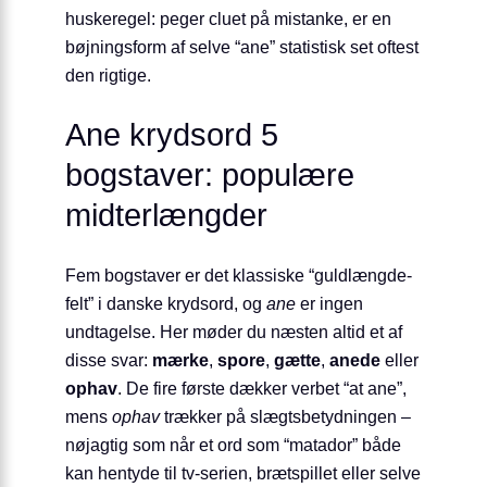
huskeregel: peger cluet på mistanke, er en
bøjningsform af selve “ane” statistisk set oftest
den rigtige.
Ane krydsord 5
bogstaver: populære
midterlængder
Fem bogstaver er det klassiske “guldlængde-
felt” i danske krydsord, og
ane
er ingen
undtagelse. Her møder du næsten altid et af
disse svar:
mærke
,
spore
,
gætte
,
anede
eller
ophav
. De fire første dækker verbet “at ane”,
mens
ophav
trækker på slægtsbetydningen –
nøjagtig som når et ord som “matador” både
kan hentyde til tv-serien, brætspillet eller selve