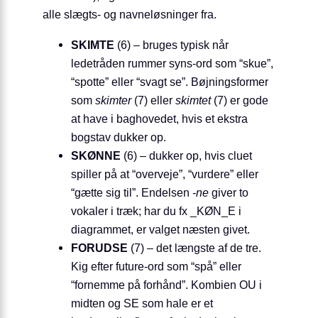
alle slægts- og navneløsninger fra.
SKIMTE
(6) – bruges typisk når
ledetråden rummer syns-ord som “skue”,
“spotte” eller “svagt se”. Bøjningsformer
som
skimter
(7) eller
skimtet
(7) er gode
at have i baghovedet, hvis et ekstra
bogstav dukker op.
SKØNNE
(6) – dukker op, hvis cluet
spiller på at “overveje”, “vurdere” eller
“gætte sig til”. Endelsen
-ne
giver to
vokaler i træk; har du fx _KØN_E i
diagrammet, er valget næsten givet.
FORUDSE
(7) – det længste af de tre.
Kig efter future-ord som “spå” eller
“fornemme på forhånd”. Kombien OU i
midten og SE som hale er et