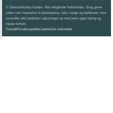
© Diamantbryllup Guiden. Alle rettigheder forbeholdes. Brug gerne
siden som inspiration til planlægning, taler, sange og traditioner, men
kontrollér altid praktiske oplysninger op mod jeres egen fejring og
lokale forhold.
Forside
Privatlivspolitik
Cookies
Om os
Kontakt