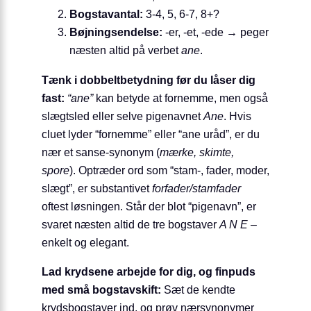
Bogstavantal:
3-4, 5, 6-7, 8+?
Bøjningsendelse:
‑er, ‑et, ‑ede → peger
næsten altid på verbet
ane
.
Tænk i dobbeltbetydning før du låser dig
fast:
“ane”
kan betyde at fornemme, men også
slægtsled eller selve pigenavnet
Ane
. Hvis
cluet lyder “fornemme” eller “ane uråd”, er du
nær et sanse-synonym (
mærke, skimte,
spore
). Optræder ord som “stam-, fader, moder,
slægt”, er substantivet
forfader/stamfader
oftest løsningen. Står der blot “pigenavn”, er
svaret næsten altid de tre bogstaver
A N E
–
enkelt og elegant.
Lad krydsene arbejde for dig, og finpuds
med små bogstavskift:
Sæt de kendte
krydsbogstaver ind, og prøv nærsynonymer