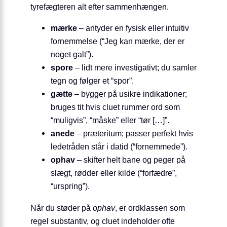
tyrefægteren alt efter sammenhængen.
mærke
– antyder en fysisk eller intuitiv
fornemmelse (“Jeg kan mærke, der er
noget galt”).
spore
– lidt mere investigativt; du samler
tegn og følger et “spor”.
gætte
– bygger på usikre indikationer;
bruges tit hvis cluet rummer ord som
“muligvis”, “måske” eller “tør […]”.
anede
– præteritum; passer perfekt hvis
ledetråden står i datid (“fornemmede”).
ophav
– skifter helt bane og peger på
slægt, rødder eller kilde (“forfædre”,
“urspring”).
Når du støder på
ophav
, er ordklassen som
regel substantiv, og cluet indeholder ofte