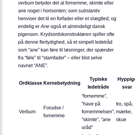
verbum
betyder det at fornemme, skimte eller
ane noget i horisonten; som
substantiv
henviser det til en forfader eller et slægtled; og
endelig er
Ane
også et almindeligt dansk
pigenavn. Krydsordskonstruktøren spiller ofte
på denne flertydighed, så et simpelt ledetråd
som “ane” kan føre til løsninger, der spænder
fra “føle” til “stamfader” – eller blot selve
navnet “ANE”.
Typiske
Hyppig
Ordklasse
Kernebetydning
ledetråde
svar
“fornemme”,
“have på
tro, spå,
Forudse /
Verbum
fornemmelsen”,
mærke,
fornemme
“skimte”, “ane
skue
uråd”