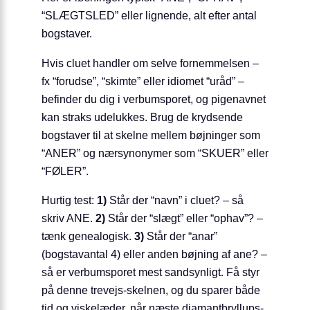
“SLÆGTSLED” eller lignende, alt efter antal
bogstaver.
Hvis cluet handler om selve fornemmelsen –
fx “forudse”, “skimte” eller idiomet “uråd” –
befinder du dig i verbumsporet, og pigenavnet
kan straks udelukkes. Brug de krydsende
bogstaver til at skelne mellem bøjninger som
“ANER” og nærsynonymer som “SKUER” eller
“FØLER”.
Hurtig test:
1)
Står der “navn” i cluet? – så
skriv ANE.
2)
Står der “slægt” eller “ophav”? –
tænk genealogisk.
3)
Står der “anar”
(bogstavantal 4) eller anden bøjning af ane? –
så er verbumsporet mest sandsynligt. Få styr
på denne trevejs-skelnen, og du sparer både
tid og viskelæder, når næste diamantbryllups-