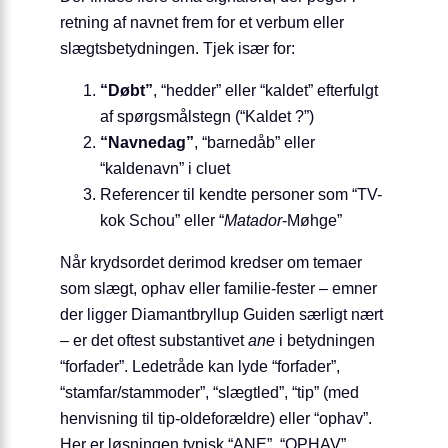
retning af navnet frem for et verbum eller
slægtsbetydningen. Tjek især for:
“Døbt”
, “hedder” eller “kaldet” efterfulgt
af spørgsmålstegn (“Kaldet ?”)
“Navnedag”
, “barnedåb” eller
“kaldenavn” i cluet
Referencer til kendte personer som “TV-
kok Schou” eller “
Matador
-Møhge”
Når krydsordet derimod kredser om temaer
som slægt, ophav eller familie-fester – emner
der ligger Diamantbryllup Guiden særligt nært
– er det oftest substantivet
ane
i betydningen
“forfader”. Ledetråde kan lyde “forfader”,
“stamfar/stammoder”, “slægtled”, “tip” (med
henvisning til tip-oldeforældre) eller “ophav”.
Her er løsningen typisk “ANE”, “OPHAV”,