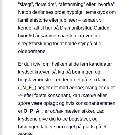
“slægt”, “forældre”, “afstamning” eller “hvorfra”.
Netop derfor ses ordet hyppigt i temakryds om
familiehistorie eller jubilæer – temaer, vi
kender alt til her på Diamantbryllup Guiden,
hvor 60 år sammen næsten kræver lidt
slægtsforskning for at holde styr på alle
oldebørnene.
Er du i tvivl om, hvilken af de fem kandidater
krydset kræver, så kig på bøjningen og
bogstavmønstret: ender ordet på
-e
i datid
(
_N_E_
) peger det mod
anede
; mangler du et
-r-
efter første konsonant, kan
mærke
eller
spore
være oplagt; og hvis konsonantrammen
er
O_P_A_
, er
ophav
næsten sikker. Lad
krydsene give dig to-tre bogstaver, og
løsningen falder som regel på plads på et
øjeblik.