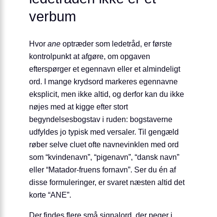
verbum
Hvor
ane
optræder som ledetråd, er første
kontrolpunkt at afgøre, om opgaven
efterspørger et egennavn eller et almindeligt
ord. I mange krydsord markeres egennavne
eksplicit, men ikke altid, og derfor kan du ikke
nøjes med at kigge efter stort
begyndelsesbogstav i ruden: bogstaverne
udfyldes jo typisk med versaler. Til gengæld
røber selve cluet ofte navnevinklen med ord
som “kvindenavn”, “pigenavn”, “dansk navn”
eller “Matador-fruens fornavn”. Ser du én af
disse formuleringer, er svaret næsten altid det
korte “ANE”.
Der findes flere små signalord, der peger i