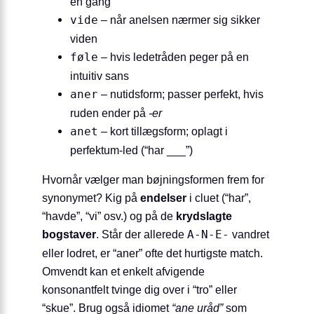
én gang
vide
– når anelsen nærmer sig sikker
viden
føle
– hvis lede­tråden peger på en
intuitiv sans
aner
– nutidsform; passer perfekt, hvis
ruden ender på
-er
anet
– kort tillægsform; oplagt i
perfektum-led (“har ___”)
Hvornår vælger man bøjningsformen frem for
synonymet? Kig på
endelser
i cluet (“har”,
“havde”, “vi” osv.) og på de
krydslagte
bogstaver
. Står der allerede
A-N-E-
vandret
eller lodret, er “aner” ofte det hurtigste match.
Omvendt kan et enkelt afvigende
konsonantfelt tvinge dig over i “tro” eller
“skue”. Brug også idiomet
“ane uråd”
som