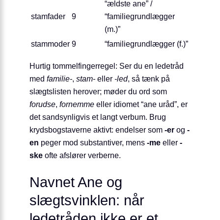
“ældste ane” /
stamfader
9
“familiegrundlægger
(m.)”
stammoder
9
“familiegrundlægger (f.)”
Hurtig tommelfingerregel: Ser du en ledetråd
med
familie-
,
stam-
eller
-led
, så tænk på
slægtslisten herover; møder du ord som
forudse
,
fornemme
eller idiomet “ane uråd”, er
det sandsynligvis et langt verbum. Brug
krydsbogstaverne aktivt: endelser som
-er
og
-
en
peger mod substantiver, mens
-me
eller
-
ske
ofte afslører verberne.
Navnet Ane og
slægtsvinklen: når
ledetråden ikke er et