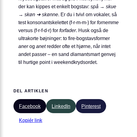
der kan kippes et enkelt bogstav:
spå → skue
→ skøn ➔ skønne
. Er du i tvivl om vokaler, så
test konsonantskelettet (f-r-m-m-) for
fornemme
versus (f-r-f-d-r) for
forfader
. Husk også de
ultrakorte bøjninger: to fire-bogstavsformer
aner
og
anet
redder ofte et hjørne, når intet
andet passer – en sand
diamantsmart
genvej
til hurtige point i weekendkrydsordet.
DEL ARTIKLEN
Facebook
LinkedIn
Pinterest
Kopiér link