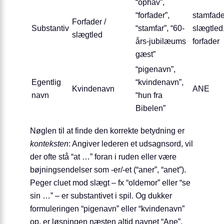
“ophav”,
“forfader”,
stamfade
Forfader /
Substantiv
“stamfar”, “60-
slægtled
slægtled
års-jubilæums
forfader
gæst”
“pigenavn”,
Egentlig
“kvindenavn”,
Kvindenavn
ANE
navn
“hun fra
Bibelen”
Nøglen til at finde den korrekte betydning er
konteksten
: Angiver lederen et udsagnsord, vil
der ofte stå “at …” foran i ruden eller være
bøjningsendelser som ‑er/-et (“aner”, “anet”).
Peger cluet mod slægt – fx “oldemor” eller “se
sin …” – er substantivet i spil. Og dukker
formuleringen “pigenavn” eller “kvindenavn”
op, er løsningen næsten altid navnet “Ane”.