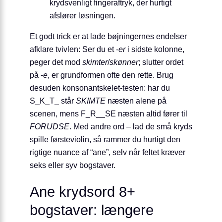
krydsvenligt fingeraftryk, der hurtigt
afslører løsningen.
Et godt trick er at lade bøjningernes endelser
afklare tvivlen: Ser du et ‑
er
i sidste kolonne,
peger det mod
skimter
/
skønner
; slutter ordet
på ‑
e
, er grundformen ofte den rette. Brug
desuden konsonantskelet-testen: har du
S_K_T_ står
SKIMTE
næsten alene på
scenen, mens F_R__SE næsten altid fører til
FORUDSE
. Med andre ord – lad de små kryds
spille førsteviolin, så rammer du hurtigt den
rigtige nuance af “ane”, selv når feltet kræver
seks eller syv bogstaver.
Ane krydsord 8+
bogstaver: længere