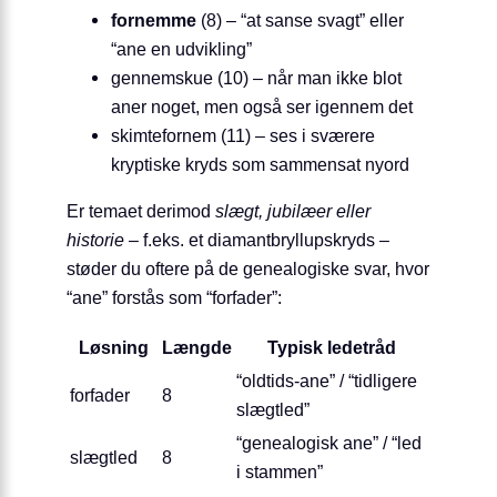
fornemme
(8) – “at sanse svagt” eller
“ane en udvikling”
gennemskue (10) – når man ikke blot
aner noget, men også ser igennem det
skimtefornem (11) – ses i sværere
kryptiske kryds som sammensat nyord
Er temaet derimod
slægt, jubilæer eller
historie
– f.eks. et diamantbryllupskryds –
støder du oftere på de genealogiske svar, hvor
“ane” forstås som “forfader”:
Løsning
Længde
Typisk ledetråd
“oldtids-ane” / “tidligere
forfader
8
slægtled”
“genealogisk ane” / “led
slægtled
8
i stammen”