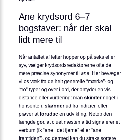
Ane krydsord 6–7
bogstaver: når der skal
lidt mere til
Når antallet af felter hopper op på seks eller
syv, vælger krydsordsredaktørerne ofte de
mere præcise synonymer til
ane
. Her bevæger
vi os væk fra de helt generelle “mærke”- og
“tro”-typer og over i ord, der antyder en vis
distance eller vurdering: man
skimter
noget i
horisonten,
skønner
ud fra indicier, eller
prøver at
forudse
en udvikling. Netop den
længde gør, at cluet næsten altid signalerer et
verbum (fx “ane i det fjerne” eller “ane
fremtiden”), og dermed kan du straks sortere