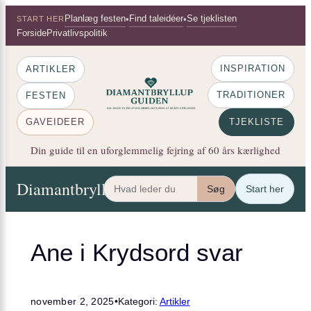
×
Spring
Planlæg festen
Find taleidéer
Se tjeklisten
•
•
START HER
til
Forside
Privatlivspolitik
indhold
INSPIRATION
ARTIKLER
TRADITIONER
FESTEN
GAVEIDEER
TJEKLISTE
Din guide til en uforglemmelig fejring af 60 års kærlighed
Diamantbryllup Guiden
Artikler
Festen
Gaveide
Søg
Start her
Ane i Krydsord svar
november 2, 2025
•
Kategori:
Artikler