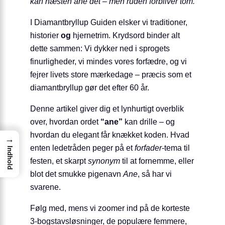
kan næsten
ane
det – men ruden forbliver tom.
I Diamantbryllup Guiden elsker vi traditioner,
historier
og
hjernetrim. Krydsord binder alt
dette sammen: Vi dykker ned i sprogets
finurligheder, vi mindes vores forfædre, og vi
fejrer livets store mærkedage – præcis som et
diamantbryllup gør det efter 60 år.
Denne artikel giver dig et lynhurtigt overblik
over, hvordan ordet
“ane”
kan drille – og
hvordan du elegant får knækket koden. Hvad
→
enten ledetråden peger på et
forfader
-tema til
Indhold
festen, et skarpt
synonym
til at fornemme, eller
blot det smukke pigenavn
Ane
, så har vi
svarene.
Følg med, mens vi zoomer ind på de korteste
3-bogstavsløsninger, de populære femmere,