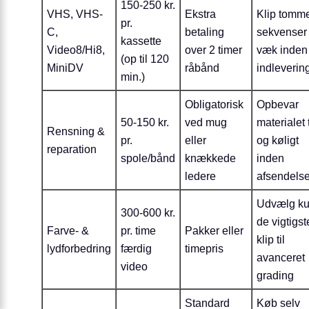
150-250 kr.
VHS, VHS-
Ekstra
Klip tomm
pr.
C,
betaling
sekvenser
kassette
Video8/Hi8,
over 2 timer
væk inden
(op til 120
MiniDV
råbånd
indleverin
min.)
Obligatorisk
Opbevar
50-150 kr.
ved mug
materialet 
Rensning &
pr.
eller
og køligt
reparation
spole/bånd
knækkede
inden
ledere
afsendels
Udvælg k
300-600 kr.
de vigtigst
Farve- &
pr. time
Pakker eller
klip til
lydforbedring
færdig
timepris
avanceret
video
grading
Standard
Køb selv