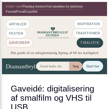
×
Spring
Planlæg festen
Find taleidéer
Se tjeklisten
•
•
START HER
til
Forside
Privatlivspolitik
indhold
INSPIRATION
ARTIKLER
TRADITIONER
FESTEN
GAVEIDEER
TJEKLISTE
Din guide til en uforglemmelig fejring af 60 års kærlighed
Diamantbryllup Guiden
Artikler
Festen
Gaveide
Søg
Start her
Gaveidé: digitalisering
af smalfilm og VHS til
USB