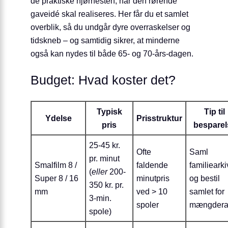
de praktiske hjørnesten, når den rørende
gaveidé skal realiseres. Her får du et samlet
overblik, så du undgår dyre overraskelser og
tidskneb – og samtidig sikrer, at minderne
også kan nydes til både 65- og 70-års-dagen.
Budget: Hvad koster det?
Typisk
Tip til
Ydelse
Prisstruktur
pris
besparel
25-45 kr.
Ofte
Saml
pr. minut
Smalfilm 8 /
faldende
familiearki
(
eller
200-
Super 8 / 16
minutpris
og bestil
350 kr. pr.
mm
ved > 10
samlet for
3-min.
spoler
mængdera
spole)