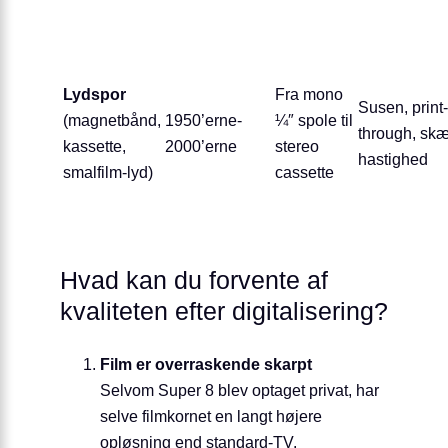
Lydspor
Fra mono
Susen, print-
(magnetbånd,
1950’erne-
¼″ spole til
through, sk
kassette,
2000’erne
stereo
hastighed
smalfilm-lyd)
cassette
Hvad kan du forvente af
kvaliteten efter digitalisering?
Film er overraskende skarpt
Selvom Super 8 blev optaget privat, har
selve filmkornet en langt højere
opløsning end standard-TV.