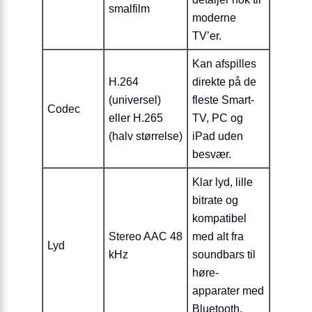
smalfilm
moderne
TV’er.
Kan afspilles
H.264
direkte på de
(universel)
fleste Smart-
Codec
eller H.265
TV, PC og
(halv størrelse)
iPad uden
besvær.
Klar lyd, lille
bitrate og
kompatibel
Stereo AAC 48
med alt fra
Lyd
kHz
soundbars til
høre-
apparater med
Bluetooth.