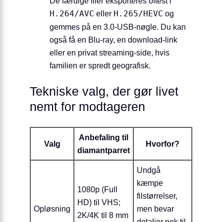
De færdige filer eksporteres oftest i
H.264/AVC
eller
H.265/HEVC
og
gemmes på en 3.0-USB-nøgle. Du kan
også få en Blu-ray, en download-link
eller en privat streaming-side, hvis
familien er spredt geografisk.
Tekniske valg, der gør livet
nemt for modtageren
Anbefaling til
Valg
Hvorfor?
diamantparret
Undgå
kæmpe
1080p (Full
filstørrelser,
HD) til VHS;
Opløsning
men bevar
2K/4K til 8 mm
detaljer nok til