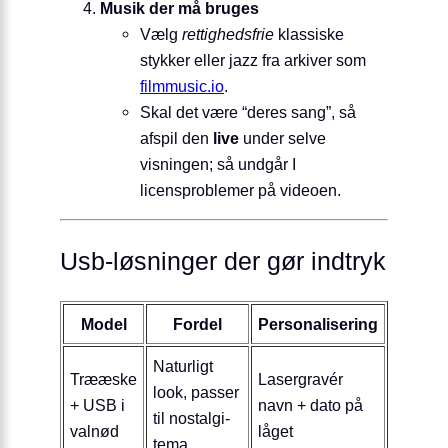
Musik der må bruges
Vælg
rettighedsfrie
klassiske
stykker eller jazz fra arkiver som
filmmusic.io
.
Skal det være “deres sang”, så
afspil den
live
under selve
visningen; så undgår I
licensproblemer på videoen.
Usb-løsninger der gør indtryk
Model
Fordel
Personalisering
Naturligt
Trææske
Lasergravér
look, passer
+ USB i
navn + dato på
til nostalgi-
valnød
låget
tema