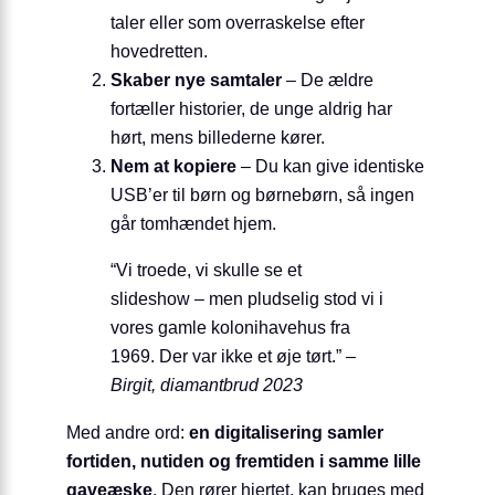
taler eller som overraskelse efter
hovedretten.
Skaber nye samtaler
– De ældre
fortæller historier, de unge aldrig har
hørt, mens billederne kører.
Nem at kopiere
– Du kan give identiske
USB’er til børn og børnebørn, så ingen
går tomhændet hjem.
“Vi troede, vi skulle se et
slideshow – men pludselig stod vi i
vores gamle kolonihavehus fra
1969. Der var ikke et øje tørt.”
–
Birgit, diamantbrud 2023
Med andre ord:
en digitalisering samler
fortiden, nutiden og fremtiden i samme lille
gaveæske
. Den rører hjertet, kan bruges med