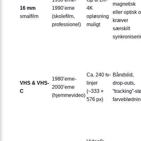
magnetisk
16 mm
1990’erne
4K
eller optisk 
smalfilm
(skolefilm,
opløsning
kræver
professionel)
muligt
særskilt
synkroniseri
Ca. 240 tv-
Båndslid,
1980’erne-
VHS & VHS-
linjer
drop-outs,
2000’erne
C
(~333 ×
“tracking”-stø
(hjemmevideo)
576 px)
farveblødni