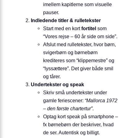
imellem kapitlerne som visuelle
pauser.
Indledende titler & rulletekster
Start med en kort
for­tit­el
som
“Vores rejse – 60 år side om side”.
Afslut med rulletekster, hvor børn,
svigerbørn og børnebørn
krediteres som “klip­pe­mestre” og
“lys­sæt­te­re”. Det giver både smil
og tårer.
Undertekster og speak
Skriv små undertekster under
gamle feriescener:
“Mallorca 1972
– den første chartertur”
.
Optag kort speak på smartphone –
fx børnebørn der beskriver, hvad
de ser. Autentisk og billigt.