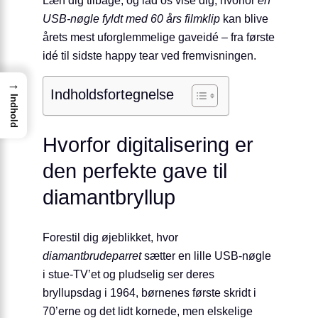
USB-nøgle fyldt med 60 års filmklip
kan blive
årets mest uforglemmelige gaveidé – fra første
idé til sidste happy tear ved fremvisningen.
→
Indholdsfortegnelse
Indhold
Hvorfor digitalisering er
den perfekte gave til
diamantbryllup
Forestil dig øjeblikket, hvor
diamantbrudeparret
sætter en lille USB-nøgle
i stue-TV’et og pludselig ser deres
bryllupsdag i 1964, børnenes første skridt i
70’erne og det lidt kornede, men elskelige