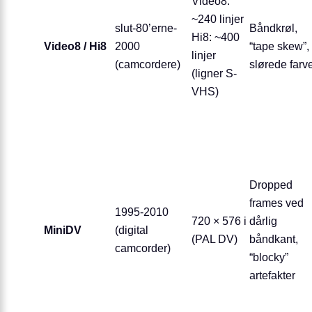
Video8:
~240 linjer
slut-80’erne-
Båndkrøl,
Hi8: ~400
Video8 / Hi8
2000
“tape skew”,
linjer
(camcordere)
slørede farv
(ligner S-
VHS)
Dropped
frames ved
1995-2010
720 × 576 i
dårlig
MiniDV
(digital
(PAL DV)
båndkant,
camcorder)
“blocky”
artefakter