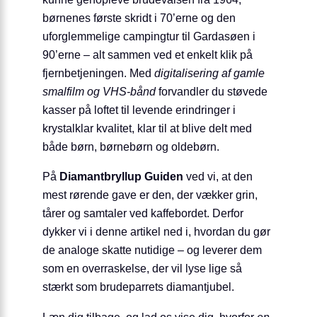
børnenes første skridt i 70’erne og den
uforglemmelige campingtur til Gardasøen i
90’erne – alt sammen ved et enkelt klik på
fjernbetjeningen. Med
digitalisering af gamle
smalfilm og VHS-bånd
forvandler du støvede
kasser på loftet til levende erindringer i
krystalklar kvalitet, klar til at blive delt med
både børn, børnebørn og oldebørn.
På
Diamantbryllup Guiden
ved vi, at den
mest rørende gave er den, der vækker grin,
tårer og samtaler ved kaffebordet. Derfor
dykker vi i denne artikel ned i, hvordan du gør
de analoge skatte nutidige – og leverer dem
som en overraskelse, der vil lyse lige så
stærkt som brudeparrets diamantjubel.
Læn dig tilbage, og lad os vise dig, hvorfor
en