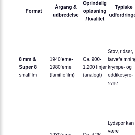
Oprindelig
Årgang &
Typiske
Format
opløsning
udbredelse
udfordring
/ kvalitet
Støv, ridser,
8 mm &
1940’erne-
Ca. 900-
farvefalmnin
Super 8
1980’erne
1.200 linjer
krympe- og
smalfilm
(familiefilm)
(analogt)
eddikesyre-
syge
Lydspor kan
være
1930’erne-
Op til 2K-