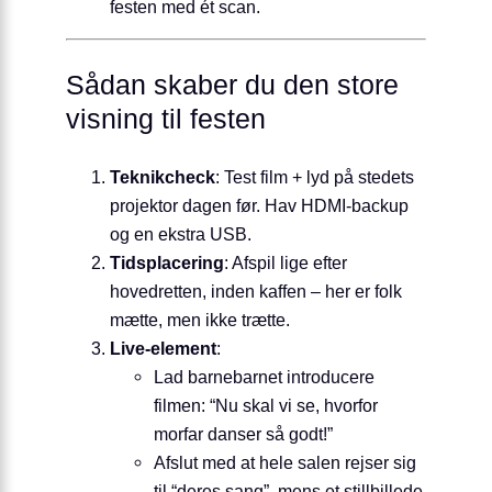
festen med ét scan.
Sådan skaber du den store
visning til festen
Teknikcheck
: Test film + lyd på stedets
projektor dagen før. Hav HDMI-backup
og en ekstra USB.
Tidsplacering
: Afspil lige efter
hovedretten, inden kaffen – her er folk
mætte, men ikke trætte.
Live-element
:
Lad barnebarnet introducere
filmen: “Nu skal vi se, hvorfor
morfar danser så godt!”
Afslut med at hele salen rejser sig
til “deres sang”, mens et stillbillede