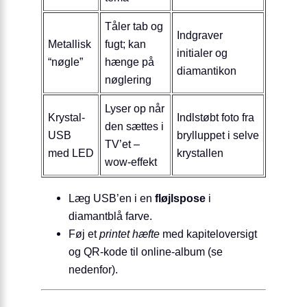
Tåler tab og
Indgraver
Metallisk
fugt; kan
initialer og
“nøgle”
hænge på
diamantikon
nøglering
Lyser op når
Krystal-
Indlstøbt foto fra
den sættes i
USB
brylluppet i selve
TV’et –
med LED
krystallen
wow-effekt
Læg USB’en i en
fløjlspose
i
diamantblå farve.
Føj et
printet hæfte
med kapiteloversigt
og QR-kode til online-album (se
nedenfor).