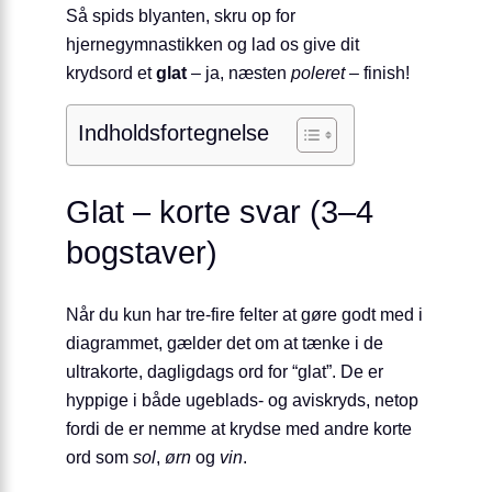
Så spids blyanten, skru op for
hjernegymnastikken og lad os give dit
krydsord et
glat
– ja, næsten
poleret
– finish!
Indholdsfortegnelse
Glat – korte svar (3–4
bogstaver)
Når du kun har tre-fire felter at gøre godt med i
diagrammet, gælder det om at tænke i de
ultrakorte, dagligdags ord for “glat”. De er
hyppige i både ugeblads- og avis­kryds, netop
fordi de er nemme at krydse med andre korte
ord som
sol
,
ørn
og
vin
.