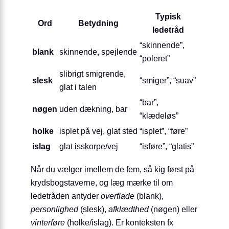
Typisk
Ord
Betydning
ledetråd
“skinnende”,
blank
skinnende, spejlende
“poleret”
slibrigt smigrende,
slesk
“smiger”, “suav”
glat i talen
“bar”,
nøgen
uden dækning, bar
“klædeløs”
holke
isplet på vej, glat sted
“isplet”, “føre”
islag
glat isskorpe/vej
“isføre”, “glatis”
Når du vælger imellem de fem, så kig først på
krydsbogstaverne, og læg mærke til om
ledetråden antyder
overflade
(blank),
personlighed
(slesk),
afklædthed
(nøgen) eller
vinterføre
(holke/islag). Er konteksten fx