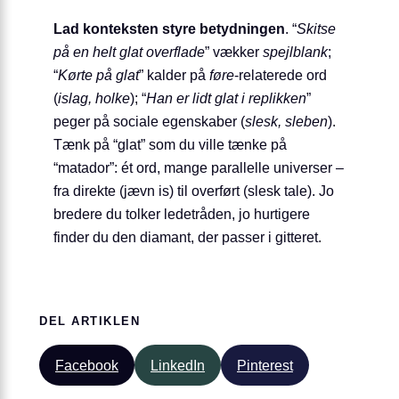
Lad konteksten styre betydningen
. “
Skitse
på en helt glat overflade
” vækker
spejlblank
;
“
Kørte på glat
” kalder på
føre
-relaterede ord
(
islag, holke
); “
Han er lidt glat i replikken
”
peger på sociale egenskaber (
slesk, sleben
).
Tænk på “glat” som du ville tænke på
“matador”: ét ord, mange parallelle universer –
fra direkte (jævn is) til overført (slesk tale). Jo
bredere du tolker ledetråden, jo hurtigere
finder du den diamant, der passer i gitteret.
DEL ARTIKLEN
Facebook
LinkedIn
Pinterest