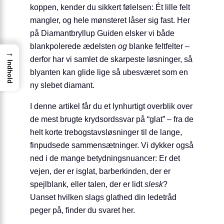
koppen, kender du sikkert følelsen: Ét lille felt
mangler, og hele mønsteret låser sig fast. Her
på Diamantbryllup Guiden elsker vi både
blankpolerede ædelsten
og
blanke feltfelter –
→
derfor har vi samlet de skarpeste løsninger, så
Indhold
blyanten kan glide lige så ubesværet som en
ny slebet diamant.
I denne artikel får du et lynhurtigt overblik over
de mest brugte krydsordssvar på “glat” – fra de
helt korte trebogstavsløsninger til de lange,
finpudsede sammensætninger. Vi dykker også
ned i de mange betydningsnuancer: Er det
vejen, der er isglat, barberkinden, der er
spejlblank, eller talen, der er lidt
slesk
?
Uanset hvilken slags glathed din ledetråd
peger på, finder du svaret her.