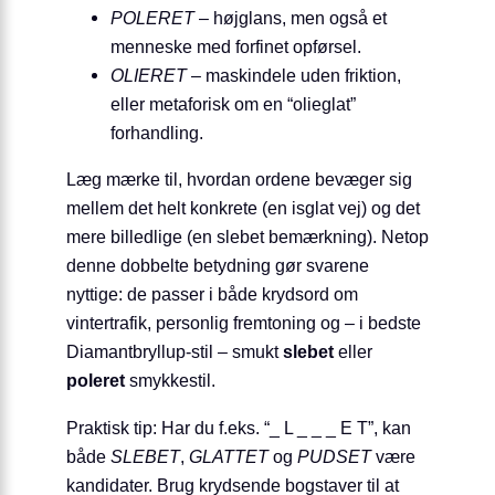
POLERET
– højglans, men også et
menneske med forfinet opførsel.
OLIERET
– maskindele uden friktion,
eller metaforisk om en “olieglat”
forhandling.
Læg mærke til, hvordan ordene bevæger sig
mellem det helt konkrete (en isglat vej) og det
mere billedlige (en slebet bemærkning). Netop
denne dobbelte betydning gør svarene
nyttige: de passer i både krydsord om
vintertrafik, personlig fremtoning og – i bedste
Diamantbryllup-stil – smukt
slebet
eller
poleret
smykkestil.
Praktisk tip: Har du f.eks. “_ L _ _ _ E T”, kan
både
SLEBET
,
GLATTET
og
PUDSET
være
kandidater. Brug krydsende bogstaver til at