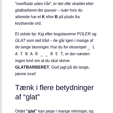
“overflade uden hår”, er det ofte
skaldet
eller
glatbarberet
der passer – især hvis du
allerede har et
K
eller
B
på plads fra
krydsende ord.
Et sidste tip: Kig efter bogstaverne
POLER
og
GLAT
som rød tråd – de går igen i mange af
de lange løsninger. Har du for eksempel
_ L
A T B A R _ _ R E T
, er der næsten
ingen tvivl om at du skal skrive
GLATBARBERET
. God jagt på de lange,
jævne svar!
Tænk i flere betydninger
af “glat”
Ordet
“glat”
kan pege i mange retninger, og