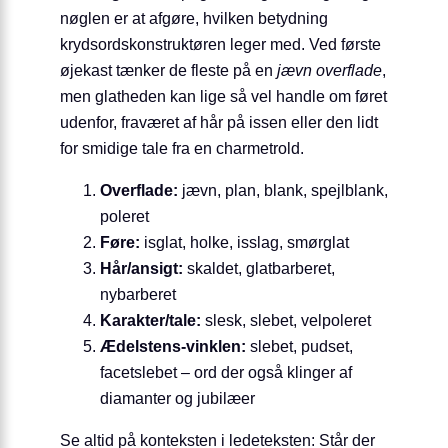
nøglen er at afgøre, hvilken betydning
krydsordskonstruktøren leger med. Ved første
øjekast tænker de fleste på en
jævn overflade
,
men glatheden kan lige så vel handle om føret
udenfor, fraværet af hår på issen eller den lidt
for smidige tale fra en charmetrold.
Overflade:
jævn, plan, blank, spejlblank,
poleret
Føre:
isglat, holke, isslag, smørglat
Hår/ansigt:
skaldet, glatbarberet,
nybarberet
Karakter/tale:
slesk, slebet, velpoleret
Ædelstens-vinklen:
slebet, pudset,
facetslebet – ord der også klinger af
diamanter og jubilæer
Se altid på konteksten i ledeteksten: Står der