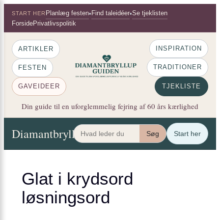
×
Spring
Planlæg festen
Find taleidéer
Se tjeklisten
•
•
START HER
til
Forside
Privatlivspolitik
indhold
INSPIRATION
ARTIKLER
TRADITIONER
FESTEN
GAVEIDEER
TJEKLISTE
Din guide til en uforglemmelig fejring af 60 års kærlighed
Diamantbryllup Guiden
Artikler
Festen
Gaveide
Søg
Start her
Glat i krydsord
løsningsord