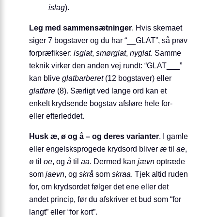
islag
).
Leg med sammensætninger
. Hvis skemaet
siger 7 bogstaver og du har “__GLAT”, så prøv
for­præfikser:
isglat
,
smørglat
,
nyglat
. Samme
teknik virker den anden vej rundt: “GLAT___”
kan blive
glatbarberet
(12 bogstaver) eller
glatføre
(8). Særligt ved lange ord kan et
enkelt krydsende bogstav afsløre hele for-
eller efterleddet.
Husk æ, ø og å – og deres varianter
. I gamle
eller engelsksprogede krydsord bliver
æ
til
ae
,
ø
til
oe
, og
å
til
aa
. Dermed kan
jævn
optræde
som
jaevn
, og
skrå
som
skraa
. Tjek altid ruden
for, om krydsordet følger det ene eller det
andet princip, før du afskriver et bud som “for
langt” eller “for kort”.