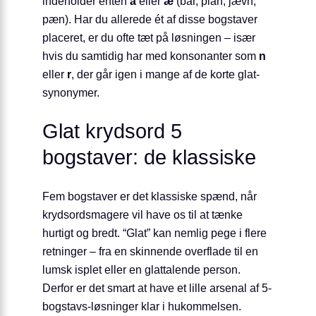
indeholder enten
a
eller
æ
(bar, plan, jævn,
pæn). Har du allerede ét af disse bogstaver
placeret, er du ofte tæt på løsningen – især
hvis du samtidig har med konsonanter som
n
eller
r
, der går igen i mange af de korte glat-
synonymer.
Glat krydsord 5
bogstaver: de klassiske
Fem bogstaver er det klassiske spænd, når
krydsordsmagere vil have os til at tænke
hurtigt og bredt. “Glat” kan nemlig pege i flere
retninger – fra en skinnende overflade til en
lumsk isplet eller en glat­talende person.
Derfor er det smart at have et lille arsenal af 5-
bogstavs-løsninger klar i hukommelsen.