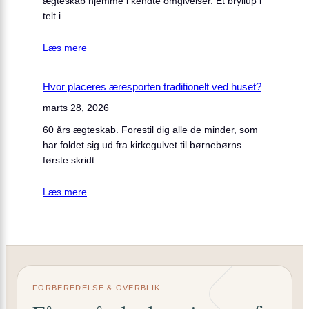
ægteskab hjemme i kendte omgivelser. Et bryllup i
telt i…
Læs mere
Hvor placeres æresporten traditionelt ved huset?
marts 28, 2026
60 års ægteskab. Forestil dig alle de minder, som
har foldet sig ud fra kirkegulvet til børnebørns
første skridt –…
Læs mere
FORBEREDELSE & OVERBLIK