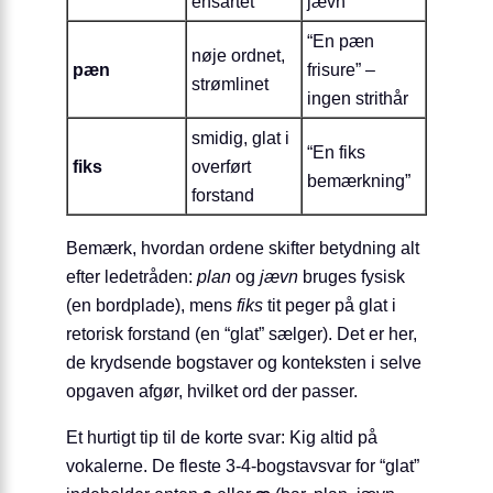
ensartet
jævn”
“En pæn
nøje ordnet,
pæn
frisure” –
strømlinet
ingen strithår
smidig, glat i
“En fiks
fiks
overført
bemærkning”
forstand
Bemærk, hvordan ordene skifter betydning alt
efter ledetråden:
plan
og
jævn
bruges fysisk
(en bordplade), mens
fiks
tit peger på glat i
retorisk forstand (en “glat” sælger). Det er her,
de krydsende bogstaver og konteksten i selve
opgaven afgør, hvilket ord der passer.
Et hurtigt tip til de korte svar: Kig altid på
vokalerne. De fleste 3-4-bogstavsvar for “glat”