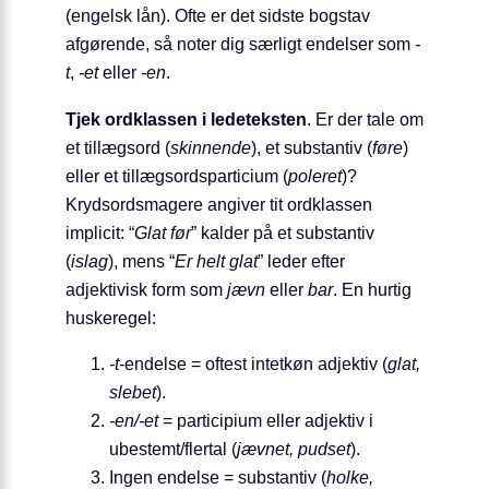
(engelsk lån). Ofte er det sidste bogstav
afgørende, så noter dig særligt endelser som
-
t
,
-et
eller
-en
.
Tjek ordklassen i ledeteksten
. Er der tale om
et tillægsord (
skinnende
), et substantiv (
føre
)
eller et tillægsords­particium (
poleret
)?
Krydsordsmagere angiver tit ordklassen
implicit: “
Glat før
” kalder på et substantiv
(
islag
), mens “
Er helt glat
” leder efter
adjektivisk form som
jævn
eller
bar
. En hurtig
huskeregel:
-t
-endelse = oftest intetkøn adjektiv (
glat,
slebet
).
-en/-et
= participium eller adjektiv i
ubestemt/flertal (
jævnet, pudset
).
Ingen endelse = substantiv (
holke,