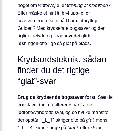
noget om
vintervej
eller
træning af stemmen
?
Eller måske et hint til bryllups- eller
juvelverdenen, som på Diamantbryllup
Guiden? Med krydsende bogstaver og den
rigtige betydning i baghovedet glider
løsningen ofte lige så glat på plads.
Krydsordsteknik: sådan
finder du det rigtige
“glat”-svar
Brug de krydsende bogstaver først
. Sæt de
bogstaver ind, du allerede har fra de
lodrette/vandrette svar, og se hvilke mønstre
der opstår: “_L_T” skriger ofte på
glat
, mens
“_L__K” kunne pege på
blank
eller
sleek