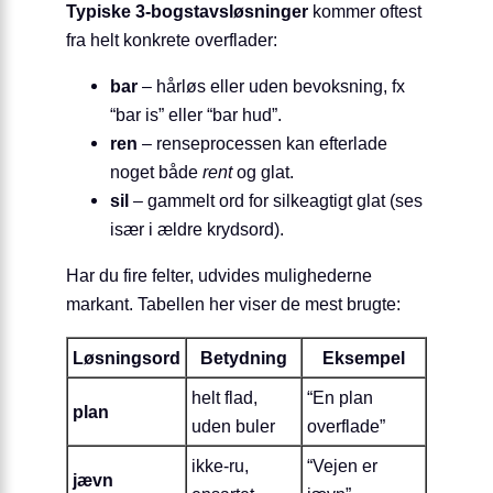
Typiske 3-bogstavsløsninger
kommer oftest
fra helt konkrete overflader:
bar
– hårløs eller uden bevoksning, fx
“bar is” eller “bar hud”.
ren
– renseprocessen kan efterlade
noget både
rent
og glat.
sil
– gammelt ord for silkeagtigt glat (ses
især i ældre krydsord).
Har du fire felter, udvides mulighederne
markant. Tabellen her viser de mest brugte:
Løsningsord
Betydning
Eksempel
helt flad,
“En plan
plan
uden buler
overflade”
ikke-ru,
“Vejen er
jævn