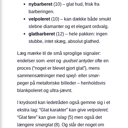
nybarberet
(10) – glat hud, frisk fra
barberingen.
velpoleret
(10) – kan dække både smukt
slebne diamanter og et elegant ordvalg.
glatbarberet
(12) – hele pakken: ingen
stubbe, intet skæg, absolut glathed.
Læg mærke til de små sproglige signaler:
endelser som
-eret
og
-pudset
antyder ofte en
proces (“noget er blevet gjort glat”), mens
sammensætninger med
spejl-
eller
smør-
peger på metaforiske billeder – henholdsvis
blankpoleret og ultra-jævnt.
I krydsord kan ledetråden også gemme sig i et
ekstra lag: “Glat karakter” kan give
velpoleret
;
“Glat føre” kan give
islag
(5) men også det
længere
smørglat
(8). Og står der noget om