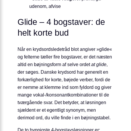
udenom, afvise
Glide – 4 bogstaver: de
helt korte bud
Når en krydsords­ledetråd blot angiver »glide«
og felterne tæller fire bogstaver, er det næsten
altid en bøjnings­form af selve ordet
at glide
,
der søges. Danske krydsord har generelt en
forkærlighed for korte, bøjede verber, fordi de
er nemme at klemme ind som fyldord og giver
mange vokal-/konsonant­kombinationer til de
tværgående svar. Det betyder, at løsningen
sjældent er et egentligt synonym, men
derimod ord, du ville finde i en bøjningstabel.
De to hyppigste 4-bogstavs­løsninger er: