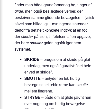
finder man både grundformer og bøjninger af
glide
, men også beslægtede verber, der
beskriver samme glidende bevægelse – fysisk
såvel som billedligt. Løsningerne spænder
derfor fra det helt konkrete indtryk af en fod,
der
skrid
er
på isen, til følelsen af en opgave,
der bare
smutt
er
gnidningsfrit igennem
systemet.
SKRIDE
– bruges om at skride på glat
underlag, men også figurativt: “det hele
er ved at skride”.
SMUTTE
– antyder en let, hurtig
bevægelse; et æblekerne kan
smutte
mellem fingrene.
STRYGE
– både om at glide jævnt hen
over noget og om hurtig bevægelse