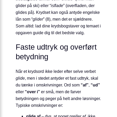
glider på ski) eller “
isflade
” (overfladen, der
glides på). Krydset kan også antyde engelske
lån som “
glider
” (8), men det er sjældnere.
Som altid: lad dine krydsbogstaver og temaet i
opgaven guide dig til det bedste valg.
Faste udtryk og overført
betydning
Når et krydsord ikke leder efter selve verbet
glide
, men i stedet antyder et fast udtryk, skal
du tænke i omskrivninger. Ord som
“af”
,
“ud”
eller
“over i”
er små, men de farver
betydningen og peger på helt andre løsninger.
Typiske omskrivninger er:
glide af
– dvs. at noget
preller af
, ikke