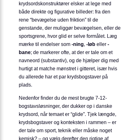
krydsordskonstruktører elsker at lege med
både direkte og figurative billeder: fra den
rene “bevægelse uden friktion” til de
genstande, der muliggør bevægelsen, eller de
sportsgrene, hvor glid er selve formålet. Læg
mærke til endelser som
-ning
,
-løb
eller
-
bane
; de markerer ofte, at der er tale om et
navneord (substantiv), og de hjælper dig med
hurtigt at matche mønstret i gitteret, især hvis
du allerede har et par krydsbogstaver på
plads.
Nedenfor finder du de mest brugte 7-12-
bogstavsløsninger, der dukker op i danske
krydsord, når temaet er “glide”. Tjek længde,
krydsbogstaver og konteksten i rammen – er
der tale om sport, teknik eller måske noget
kemisk? – og vælg derefter den rigtige af