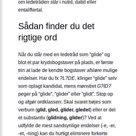
om ledetråden står i nutid, datid eller
ental/flertal.
Sådan finder du det
rigtige ord
Når du står med en ledetråd som “glide” og
blot et par krydsbogstaver på plads, er første
trin at lade de kendte bogstaver afsløre mulige
endelser. Har du fx
?L?DE
, klinger “glide” selv
som oplagt kandidat, mens mønstret
G?ID?
peger på “glide”, “glider” eller “glidt”. Stop op
og afgør ordklassen: Skal svaret bøjes som
verbum (
glid, gled, glider, gledet
) eller er det
et substantiv (
glidning, glider
)? Ved at
udfylde de mest sandsynlige endelser (-e, -er,
-et, -ning) kan du hurtigt eliminere forkerte