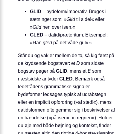
GLID
– bydeform/imperativ. Bruges i
sætninger som: »
Glid
til side!« eller
»
Glid
hen over isen.«
GLED
– datid/præteritum. Eksempel:
»Han
gled
på det våde gulv.«
Står du og vakler mellem de to, så kig først på
de krydsende bogstaver: et
D
som sidste
bogstav peger på
GLID
, mens et
E
som
næstsidste antyder
GLED
. Bemærk også
ledetrådens grammatiske signaler –
bydeformer ledsages typisk af udråbstegn
eller en implicit opfordring (»af sted!«), mens
datidsformen ofte gemmer sig i beskrivelser af
en hændelse (»på isen«, »i regnen«). Holder
du øje med både bøjning og kontekst, finder
du næsten altid den rigtige 4-bogstavsløsning