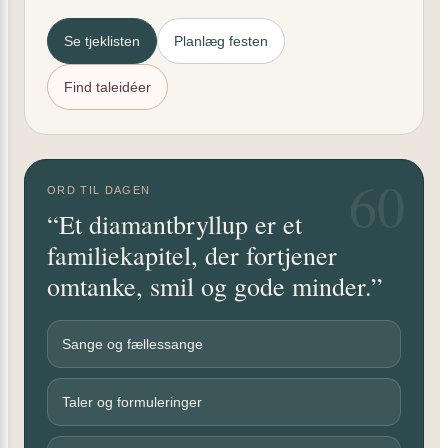
Se tjeklisten
Planlæg festen
Find taleidéer
60
ORD TIL DAGEN
“Et diamantbryllup er et
familiekapitel, der fortjener
omtanke, smil og gode minder.”
Sange og fællessange
Taler og formuleringer