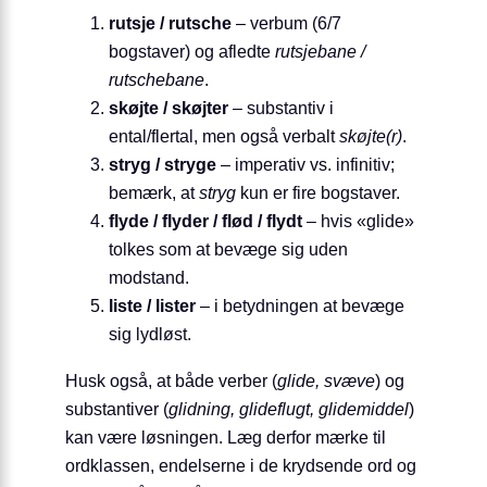
rutsje / rutsche
– verbum (6/7
bogstaver) og afledte
rutsjebane /
rutschebane
.
skøjte / skøjter
– substantiv i
ental/flertal, men også verbalt
skøjte(r)
.
stryg / stryge
– imperativ vs. infinitiv;
bemærk, at
stryg
kun er fire bogstaver.
flyde / flyder / flød / flydt
– hvis «glide»
tolkes som at bevæge sig uden
modstand.
liste / lister
– i betydningen at bevæge
sig lydløst.
Husk også, at både verber (
glide, svæve
) og
substantiver (
glidning, glideflugt, glidemiddel
)
kan være løsningen. Læg derfor mærke til
ordklassen, endelserne i de krydsende ord og