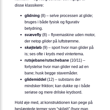
disse klassikere:
glidning
(8) – selve processen at glide;
bruges i både fysisk og figurativ
betydning.
svævefly
(8) – flyvemaskine uden motor,
der netop
glider
på luftstrømme.
skøjteløb
(9) – sport hvor man glider på
is; ses ofte i kryds med vintertema.
rutsjebane
/
rutschebane
(10/11) –
forlystelse hvor man glider ned ad en
bane; husk begge stavemåder.
glidemiddel
(12) – substans der
mindsker friktion; kan dukke op i både
seriøse og mere drilske krydsord.
Hold øje med, at konstruktionen kan pege på
beslægtede termer som “
skiløb
” (hvor man