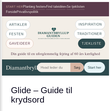
×
Spring
Planlæg festen
Find taleidéer
Se tjeklisten
•
•
START HER
til
Forside
Privatlivspolitik
indhold
INSPIRATION
ARTIKLER
TRADITIONER
FESTEN
GAVEIDEER
TJEKLISTE
Din guide til en uforglemmelig fejring af 60 års kærlighed
Diamantbryllup Guiden
Artikler
Festen
Gaveide
Søg
Start her
Glide – Guide til
krydsord