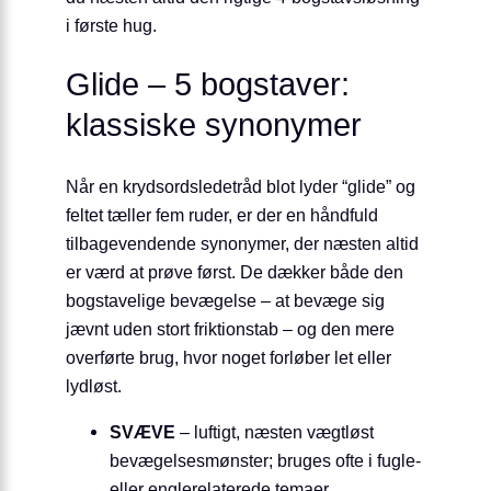
i første hug.
Glide – 5 bogstaver:
klassiske synonymer
Når en krydsords­ledetråd blot lyder “glide” og
feltet tæller fem ruder, er der en håndfuld
tilbagevendende synonymer, der næsten altid
er værd at prøve først. De dækker både den
bogstavelige bevægelse – at bevæge sig
jævnt uden stort friktionstab – og den mere
overførte brug, hvor noget forløber let eller
lydløst.
SVÆVE
– luftigt, næsten vægtløst
bevægelsesmønster; bruges ofte i fugle-
eller engle­relaterede temaer.