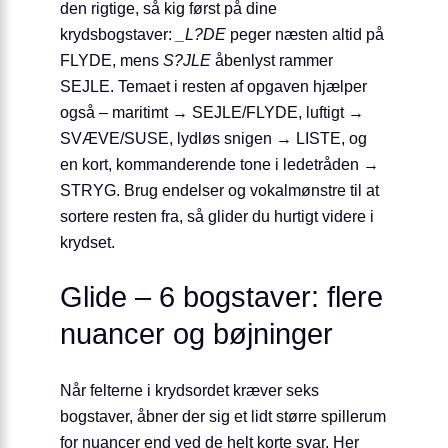
den rigtige, så kig først på dine
krydsbogstaver:
_L?DE
peger næsten altid på
FLYDE, mens
S?JLE
åbenlyst rammer
SEJLE. Temaet i resten af opgaven hjælper
også – maritimt → SEJLE/F­LYDE, luftigt →
SVÆVE/SUSE, lydløs snigen → LISTE, og
en kort, kommanderende tone i ledetråden →
STRYG. Brug endelser og vokal­mønstre til at
sortere resten fra, så glider du hurtigt videre i
krydset.
Glide – 6 bogstaver: flere
nuancer og bøjninger
Når felterne i krydsordet kræver seks
bogstaver, åbner der sig et lidt større spillerum
for nuancer end ved de helt korte svar. Her