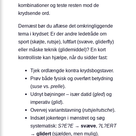
kombinationer og teste resten mod de
krydsende ord.
Dernæst bør du aflæse det omkringliggende
tema i krydset: Er der andre ledetråde om
sport (skøjte, rutsje), luftfart (svæve, gliderfly)
eller måske teknik (glidemiddel)? En kort
kontrol­liste kan hjælpe, når du sidder fast:
Tjek ordlængde kontra krydsbogstaver.
Prøv både fysisk og overført betydning
(
suse
vs.
prelle
).
Udnyt bøjninger – især datid (
gled
) og
imperativ (
glid
).
Overvej variantstavning (
rutsje/rutsche
).
Indsæt jokertegn i mønstret og søg
systematisk:
S?E?E
→
svæve
,
?L?ERT
→
glidert
(sjælden, men mulig).