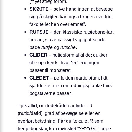
(“flyet strøg forbi”).
SKØJTE
– selve handlingen at bevæge
sig på skøjter; kan også bruges overført:
“skøjte let hen over emnet”.
RUTSJE
– den klassiske rutsjebane-fart
nedad; stavemæssigt vigtig at kende
både
rutsje
og
rutsche
.
GLIDER
– nutidsform af glide; dukker
ofte op i kryds, hvor “er”-endingen
passer til mønsteret.
GLEDET
– perfektum participium; lidt
sjældnere, men en redningsplanke hvis
bogstaverne passer.
Tjek altid, om ledetråden antyder tid
(nutid/datid), grad af bevægelse eller en
overført betydning. Får du f.eks. et
R
som
tredje bogstav, kan mønstret “?R?YGE” pege