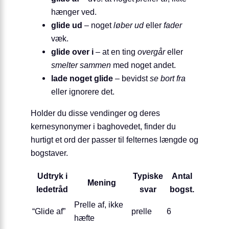
hænger ved.
glide ud
– noget
løber ud
eller
fader
væk.
glide over i
– at en ting
overgår
eller
smelter sammen
med noget andet.
lade noget glide
– bevidst
se bort fra
eller ignorere det.
Holder du disse vendinger og deres
kernesynonymer i baghovedet, finder du
hurtigt et ord der passer til felternes længde og
bogstaver.
Udtryk i
Typiske
Antal
Mening
ledetråd
svar
bogst.
Prelle af, ikke
“Glide af”
prelle
6
hæfte