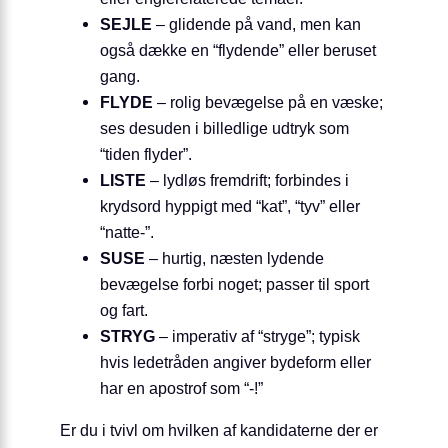
SEJLE
– glidende på vand, men kan
også dække en “flydende” eller beruset
gang.
FLYDE
– rolig bevægelse på en væske;
ses desuden i billedlige udtryk som
“tiden flyder”.
LISTE
– lydløs fremdrift; forbindes i
krydsord hyppigt med “kat”, “tyv” eller
“natte-”.
SUSE
– hurtig, næsten lydende
bevægelse forbi noget; passer til sport
og fart.
STRYG
– imperativ af “stryge”; typisk
hvis ledetråden angiver bydeform eller
har en apostrof som “-!”
Er du i tvivl om hvilken af kandidaterne der er