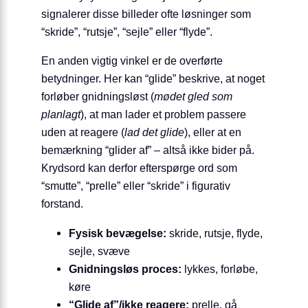
signalerer disse billeder ofte løsninger som
“skride”, “rutsje”, “sejle” eller “flyde”.
En anden vigtig vinkel er de overførte
betydninger. Her kan “glide” beskrive, at noget
forløber gnidningsløst (
mødet gled som
planlagt
), at man lader et problem passere
uden at reagere (
lad det glide
), eller at en
bemærkning “glider af” – altså ikke bider på.
Krydsord kan derfor efterspørge ord som
“smutte”, “prelle” eller “skride” i figurativ
forstand.
Fysisk bevægelse:
skride, rutsje, flyde,
sejle, svæve
Gnidningsløs proces:
lykkes, forløbe,
køre
“Glide af”/ikke reagere:
prelle, gå