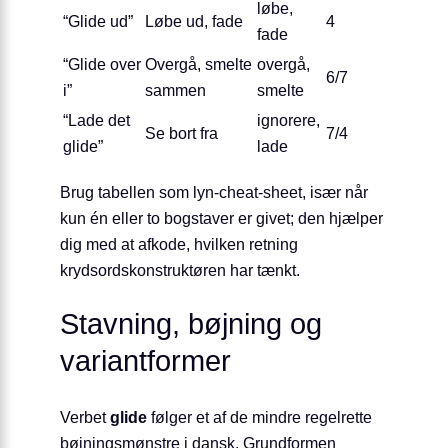
løbe,
“Glide ud”
Løbe ud, fade
4
fade
“Glide over
Overgå, smelte
overgå,
6/7
i”
sammen
smelte
“Lade det
ignorere,
Se bort fra
7/4
glide”
lade
Brug tabellen som lyn-cheat-sheet, især når
kun én eller to bogstaver er givet; den hjælper
dig med at afkode, hvilken retning
krydsordskonstruktøren har tænkt.
Stavning, bøjning og
variantformer
Verbet
glide
følger et af de mindre regelrette
bøj­ningsmønstre i dansk. Grundformen