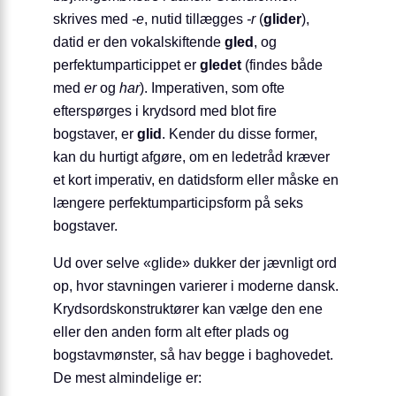
skrives med
-e
, nutid tillægges
-r
(
glider
),
datid er den vokal­skiftende
gled
, og
perfektum­particippet er
gledet
(findes både
med
er
og
har
). Imperativen, som ofte
efterspørges i krydsord med blot fire
bogstaver, er
glid
. Kender du disse former,
kan du hurtigt afgøre, om en ledetråd kræver
et kort imperativ, en datidsform eller måske en
længere perfektum­particips­form på seks
bogstaver.
Ud over selve «glide» dukker der jævnligt ord
op, hvor stavningen varierer i moderne dansk.
Krydsordskonstruktører kan vælge den ene
eller den anden form alt efter plads og
bogstavmønster, så hav begge i baghovedet.
De mest almindelige er: