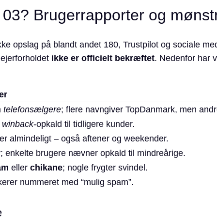
 03? Brugerrapporter og mønst
ke opslag på blandt andet 180, Trustpilot og sociale medi
t ejerforholdet
ikke er officielt bekræftet
. Nedenfor har v
er
m
telefonsælgere
; flere navngiver TopDanmark, men andr
r
winback
-opkald til tidligere kunder.
er almindeligt – også aftener og weekender.
; enkelte brugere nævner opkald til mindreårige.
am
eller
chikane
; nogle frygter svindel.
erer nummeret med “mulig spam”.
e