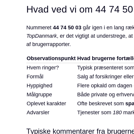
Hvad ved vi om 44 74 50
Nummeret
44 74 50 03
går igen i en lang ræk
TopDanmark
, er det vigtigt at understrege, a
af brugerrapporter.
Observationspunkt
Hvad brugerne fortæll
Hvem ringer?
Typisk præsenteret so
Formål
Salg af forsikringer elle
Hyppighed
Flere opkald om dagen 
Målgruppe
Både private og erhverv
Oplevet karakter
Ofte beskrevet som
sp
Advarsler
Tjenester som
180
mark
Typiske kommentarer fra brugern