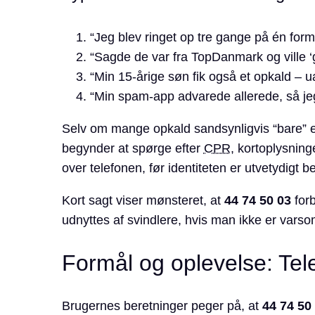
“Jeg blev ringet op tre gange på én form
“Sagde de var fra TopDanmark og ville ‘
“Min 15-årige søn fik også et opkald – u
“Min spam-app advarede allerede, så jeg
Selv om mange opkald sandsynligvis “bare” 
begynder at spørge efter
CPR
, kortoplysnin
over telefonen, før identiteten er utvetydigt b
Kort sagt viser mønsteret, at
44 74 50 03
forb
udnyttes af svindlere, hvis man ikke er varso
Formål og oplevelse: Tel
Brugernes beretninger peger på, at
44 74 50