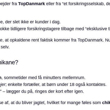
ejder fra
TopDanmark
eller fra “et forsikringsselskab
e, der slet ikke er kunder i dag.
okke tidligere forsikringstagere tilbage med “eksklusive t
re
, at opkaldene rent faktisk kommer fra TopDanmark. Num
 selv.
hikane?
n
, sommetider med få minutters mellemrum.
jer
; enkelte fortæller, at børn under 18 også kontaktes.
– lægger du på, ringes der kort efter igen.
e af, at du bliver jagtet, hvilket for mange føles som
chi