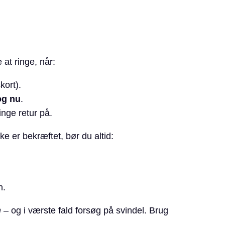
at ringe, når:
kort).
og nu
.
nge retur på.
e er bekræftet, bør du altid:
n.
m
– og i værste fald forsøg på svindel. Brug