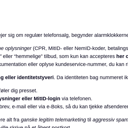
jer sig om regulær telefonsalg, begynder alarmklokkerne 
e oplysninger
(CPR, MitID- eller NemID-koder, betalings
”
eller “hemmelige” tilbud, som kun kan accepteres
her 
kumentation eller oplyse kundeservice-nummer, du kan ri
g eller identitetstyveri
. Da identiteten bag nummeret ikk
øler dig presset.
ninger eller MitID-login
via telefonen.
brev, e-mail eller via e-Boks, så du kan tjekke afsendere
e alt fra
ganske legitim telemarketing
til
aggressiv spa
ille skrive på et åbent postkort.