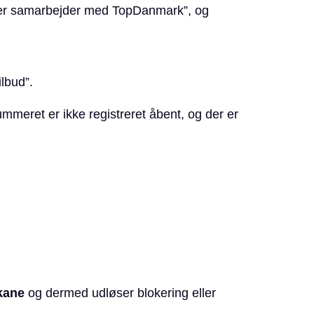
, der samarbejder med TopDanmark”, og
ilbud”.
meret er ikke registreret åbent, og der er
kane
og dermed udløser blokering eller