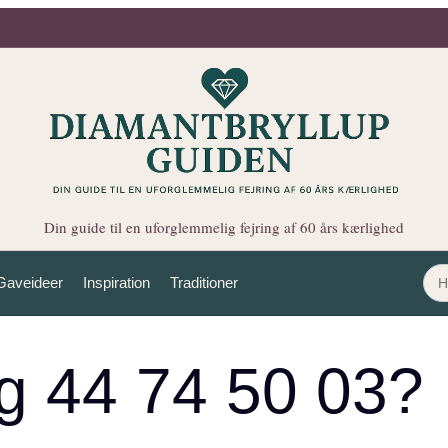
Din guide til en uforglemmelig fejring af 60 års kærlighed
Gaveideer
Inspiration
Traditioner
g 44 74 50 03?