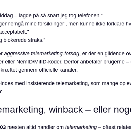
iddag – lagde på så snart jeg tog telefonen.”
gennemgå mine forsikringer’, men kunne ikke forklare h
acceptabelt.”
 blokerede straks.”
er
aggressive telemarketing-forsøg
, er der en glidende o
ger eller NemID/MitID-koder. Derfor anbefaler brugerne –
ekræftet gennem officielle kanaler.
indes med insisterende telemarketing, som mange oplev
m.
emarketing, winback – eller no
 03
næsten altid handler om
telemarketing
– oftest relater