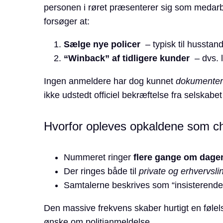
personen i røret præsenterer sig som medarb
forsøger at:
Sælge nye policer
– typisk til husstand
“Winback” af tidligere kunder
– dvs. l
Ingen anmeldere har dog kunnet
dokumente
ikke udstedt officiel bekræftelse fra selskabet
Hvorfor opleves opkaldene som c
Nummeret ringer
flere gange om dage
Der ringes både til
private og erhvervslin
Samtalerne beskrives som “insisterende” 
Den massive frekvens skaber hurtigt en følels
ønske om politianmeldelse.