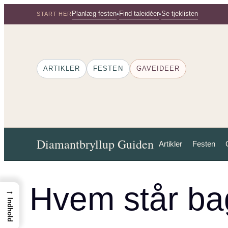
Spring
Planlæg festen
Find taleidéer
Se tjeklisten
•
•
START HER
til
indhold
ARTIKLER
FESTEN
GAVEIDEER
Diamantbryllup Guiden
Artikler
Festen
Hvem står ba
→
Indhold