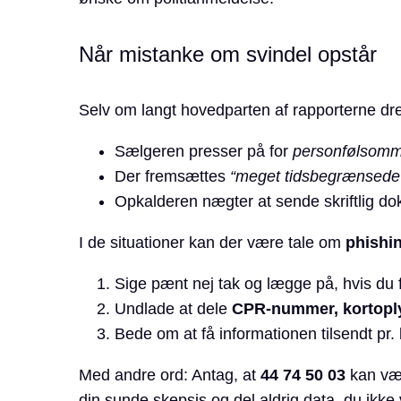
Når mistanke om svindel opstår
Selv om langt hovedparten af rapporterne dre
Sælgeren presser på for
personfølsomm
Der fremsættes
“meget tidsbegrænsede
Opkalderen nægter at sende skriftlig do
I de situationer kan der være tale om
phishin
Sige pænt nej tak og lægge på, hvis du f
Undlade at dele
CPR-nummer, kortoplys
Bede om at få informationen tilsendt pr. 
Med andre ord: Antag, at
44 74 50 03
kan vær
din sunde skepsis og del aldrig data, du ikke v