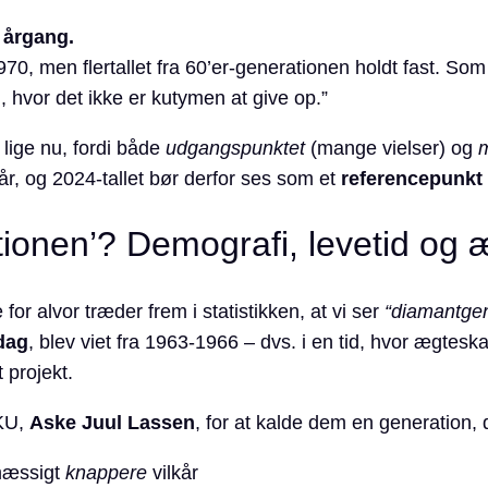
e årgang.
970, men flertallet fra 60’er-generationen holdt fast. Som
, hvor det ikke er kutymen at give op.”
 lige nu, fordi både
udgangspunktet
(mange vielser) og
 år, og 2024-tallet bør derfor ses som et
referencepunkt
ionen’? Demografi, levetid og
 for alvor træder frem i statistikken, at vi ser
“diamantgen
sdag
, blev viet fra 1963-1966 – dvs. i en tid, hvor ægt
 projekt.
 KU,
Aske Juul Lassen
, for at kalde dem en generation, 
emæssigt
knappere
vilkår