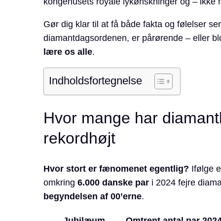
kongehusets royale lykønskninger og – ikke m
Gør dig klar til at få både fakta og følelser 
diamantdagsordenen, er pårørende – eller blo
lære os alle
.
Indholdsfortegnelse
Hvor mange har diamantbr
rekordhøjt
Hvor stort er fænomenet egentlig?
Ifølge 
omkring
6.000 danske par
i 2024 fejre diam
begyndelsen af 00’erne
.
Jubilæum
Omtrent antal par 202