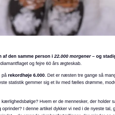
den af den samme person i
22.000 morgener
– og stadi
e diamantflaget og fejre 60 års ægteskab.
p på
rekordhøje 6.000
. Det er næsten tre gange så mange
neste statistik gemmer sig et liv med fælles drømme, modvi
ne kærlighedsbølge? Hvem er de mennesker, der holder s
oprinder? I denne artikel dykker vi ned i de nyeste tal,