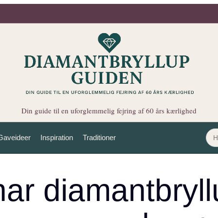
Din guide til en uforglemmelig fejring af 60 års kærlighed
Gaveideer
Inspiration
Traditioner
ar diamantbryll