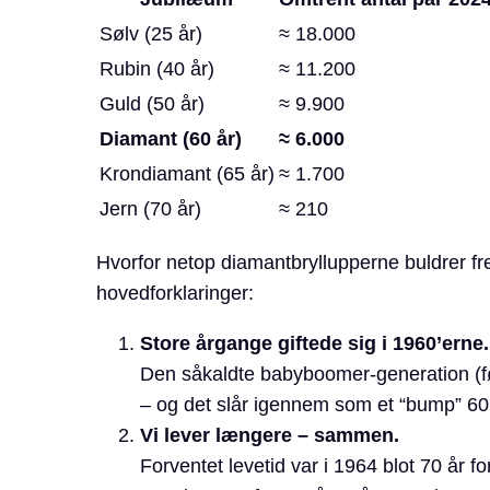
Sølv (25 år)
≈ 18.000
Rubin (40 år)
≈ 11.200
Guld (50 år)
≈ 9.900
Diamant (60 år)
≈ 6.000
Krondiamant (65 år)
≈ 1.700
Jern (70 år)
≈ 210
Hvorfor netop diamantbryllupperne buldrer fr
hovedforklaringer:
Store årgange giftede sig i 1960’erne.
Den såkaldte babyboomer-generation (født 
– og det slår igennem som et “bump” 60
Vi lever længere – sammen.
Forventet levetid var i 1964 blot 70 år 