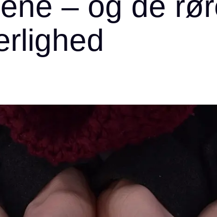
llene – og de rø
ærlighed