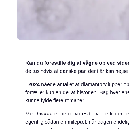
Kan du forestille dig at vågne op ved si
de tusindvis af danske par, der i år kan hejs
I
2024
nåede antallet af diamantbryllupper o
fortæller kun en del af historien. Bag hver e
kunne fylde flere romaner.
Men
hvorfor
er netop vores tid vidne til den
egentlig sådan en milepæl, når dagen endelig 