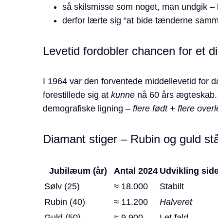
så skilsmisse som noget, man undgik – b
derfor lærte sig “at bide tænderne sam
Levetid fordobler chancen for et d
I 1964 var den forventede middellevetid fo
forestillede sig at
kunne
nå 60 års ægteskab. 
demografiske ligning –
flere født + flere over
Diamant stiger – Rubin og guld står
Jubilæum (år)
Antal 2024
Udvikling sid
Sølv (25)
≈ 18.000
Stabilt
Rubin (40)
≈ 11.200
Halveret
Guld (50)
≈ 9.900
Let fald