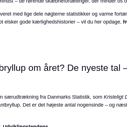
indst – de rørende skæbnefortællinger, der minder os om
serveret med lige dele nøgterne statistikker og varme for
t elsker gode kærlighedshistorier – vil du her opdage,
h
yllup om året? De nyeste tal –
en særudtrækning fra Danmarks Statistik, som
Kristeligt
antbryllup. Det er det højeste antal nogensinde – og næ
4
Udviklingstendens