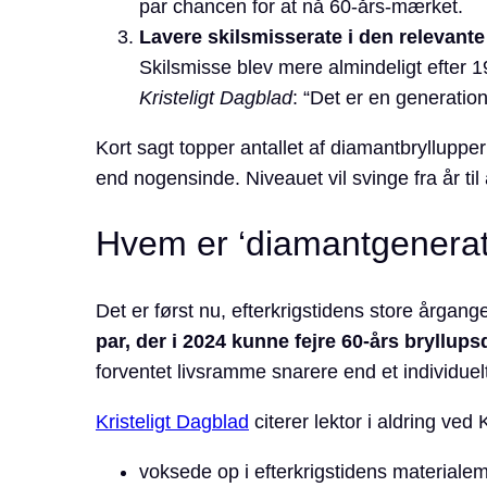
par chancen for at nå 60-års-mærket.
Lavere skilsmisse­rate i den relevant
Skilsmisse blev mere almindeligt efter 1
Kristeligt Dagblad
: “Det er en generation
Kort sagt topper antallet af diamantbryllupper
end nogensinde. Niveauet vil svinge fra år til
Hvem er ‘diamantgenerat
Det er først nu, efterkrigstidens store årgange
par, der i 2024 kunne fejre 60-års bryllup
forventet livsramme snarere end et individuelt
Kristeligt Dagblad
citerer lektor i aldring ved
voksede op i efterkrigstidens material