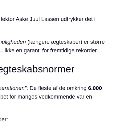
 lektor Aske Juul Lassen udtrykker det i
muligheden
(længere ægteskaber) er større
– ikke en garanti for fremtidige rekorder.
 ægteskabsnormer
erationen”
. De fleste af de omkring
6.000
eskabet for manges vedkommende var en
der: