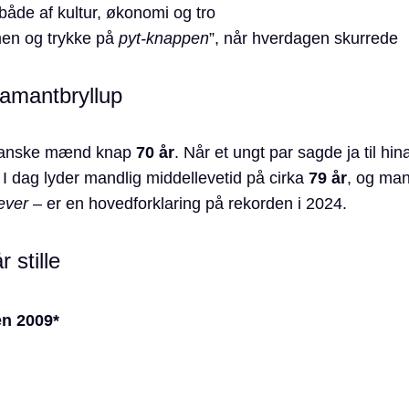
åde af kultur, økonomi og tro
men og trykke på
pyt-knappen
”, når hverdagen skurrede
iamantbryllup
r danske mænd knap
70 år
. Når et ungt par sagde ja til hi
I dag lyder mandlig middellevetid på cirka
79 år
, og man
lever
– er en hovedforklaring på rekorden i 2024.
 stille
en 2009*