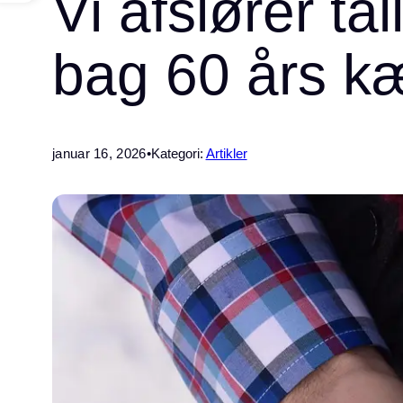
Vi afslører ta
bag 60 års k
januar 16, 2026
•
Kategori:
Artikler