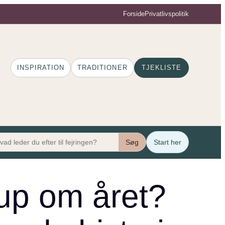
Forside
Privatlivspolitik
INSPIRATION
TRADITIONER
TJEKLISTE
Søg
Start her
up om året?