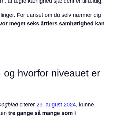
, at ægte kærlighed sjældent er tilfældig.
tællinger. For uanset om du selv nærmer dig
vor meget seks årtiers samhørighed kan
 og hvorfor niveauet er
 Dagblad
citerer
29. august 2024
, kunne
sten
tre gange så mange som i