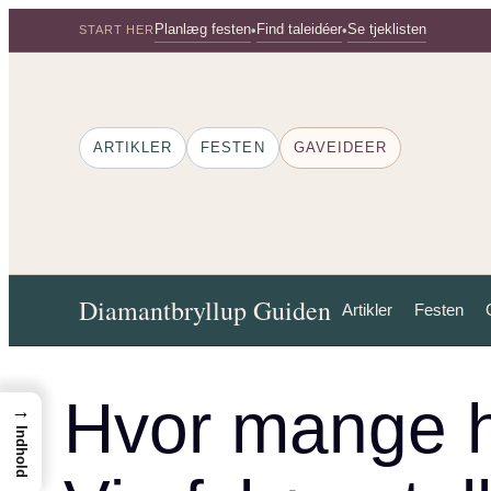
Spring
Planlæg festen
Find taleidéer
Se tjeklisten
•
•
START HER
til
indhold
ARTIKLER
FESTEN
GAVEIDEER
Diamantbryllup Guiden
Artikler
Festen
Hvor mange h
→
Indhold