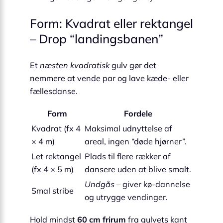
Form: Kvadrat eller rektangel
– Drop “landingsbanen”
Et
næsten kvadratisk
gulv gør det
nemmere at vende par og lave kæde- eller
fællesdanse.
Form
Fordele
Kvadrat (fx 4
Maksimal udnyttelse af
× 4 m)
areal, ingen “døde hjørner”.
Let rektangel
Plads til flere rækker af
(fx 4 × 5 m)
dansere uden at blive smalt.
Undgås
– giver kø-dannelse
Smal stribe
og utrygge vendinger.
Hold mindst
60 cm frirum
fra gulvets kant