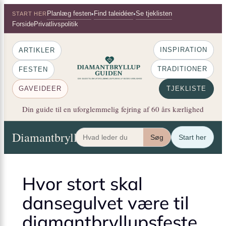
×
Spring
Planlæg festen
Find taleidéer
Se tjeklisten
•
•
START HER
til
Forside
Privatlivspolitik
indhold
INSPIRATION
ARTIKLER
TRADITIONER
FESTEN
GAVEIDEER
TJEKLISTE
Din guide til en uforglemmelig fejring af 60 års kærlighed
Diamantbryllup Guiden
Artikler
Festen
Gaveide
Søg
Start her
Hvor stort skal
dansegulvet være til
diamantbryllupsfeste