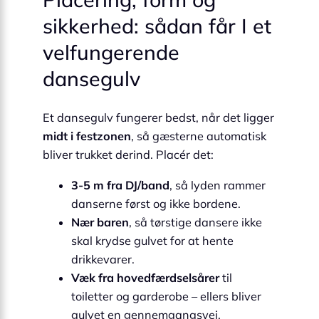
sikkerhed: sådan får I et
velfungerende
dansegulv
Et dansegulv fungerer bedst, når det ligger
midt i festzonen
, så gæsterne automatisk
bliver trukket derind. Placér det:
3-5 m fra DJ/band
, så lyden rammer
danserne først og ikke bordene.
Nær baren
, så tørstige dansere ikke
skal krydse gulvet for at hente
drikkevarer.
Væk fra hovedfærdselsårer
til
toiletter og garderobe – ellers bliver
gulvet en gennemgangsvej.