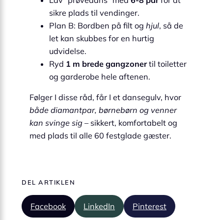
sikre plads til vendinger.
Plan B: Bordben på filt og
hjul
, så de
let kan skubbes for en hurtig
udvidelse.
Ryd
1 m brede gangzoner
til toiletter
og garderobe hele aftenen.
Følger I disse råd, får I et dansegulv, hvor
både diamantpar, børnebørn og venner
kan svinge sig
– sikkert, komfortabelt og
med plads til alle 60 festglade gæster.
DEL ARTIKLEN
Facebook
LinkedIn
Pinterest