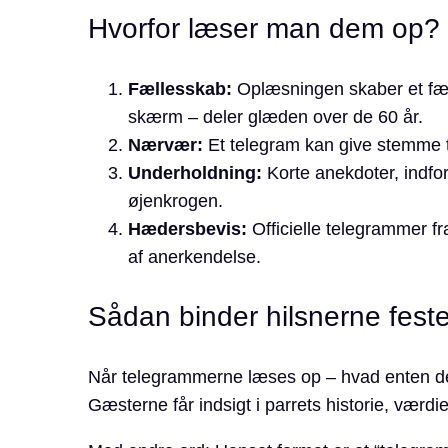
Hvorfor læser man dem op?
Fællesskab:
Oplæsningen skaber et fæll
skærm – deler glæden over de 60 år.
Nærvær:
Et telegram kan give stemme ti
Underholdning:
Korte anekdoter, indfo
øjenkrogen.
Hædersbevis:
Officielle telegrammer fra
af anerkendelse.
Sådan binder hilsnerne fes
Når telegrammerne læses op – hvad enten det 
Gæsterne får indsigt i parrets historie, værd