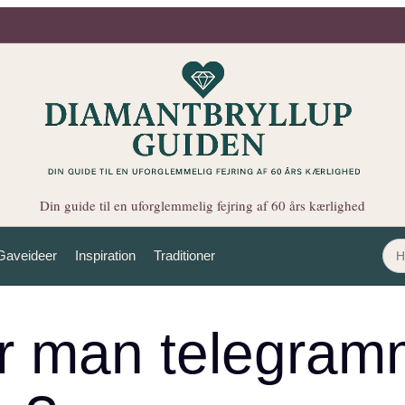
Din guide til en uforglemmelig fejring af 60 års kærlighed
Gaveideer
Inspiration
Traditioner
r man telegram