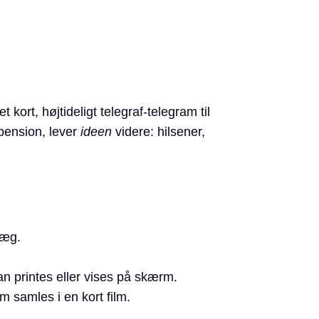
ort, højtideligt telegraf-telegram til
pension, lever
ideen
videre: hilsener,
ræg.
 printes eller vises på skærm.
m samles i en kort film.