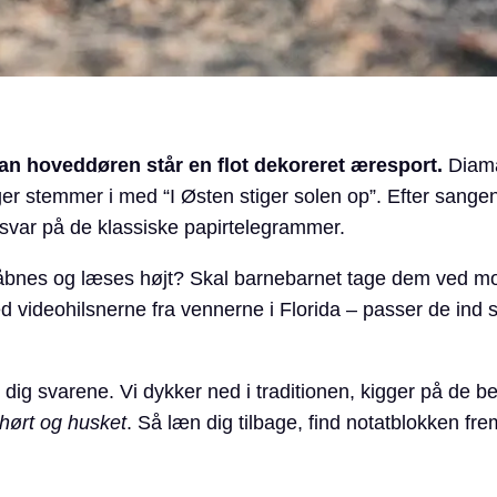
ran hoveddøren står en flot dekoreret æresport.
Diama
er stemmer i med “I Østen stiger solen op”. Efter sange
svar på de klassiske papirtelegrammer.
åbnes og læses højt? Skal barnebarnet tage dem ved mo
d videohilsnerne fra vennerne i Florida – passer de ind
dig svarene. Vi dykker ned i traditionen, kigger på de be
 hørt og husket
. Så læn dig tilbage, find notatblokken f