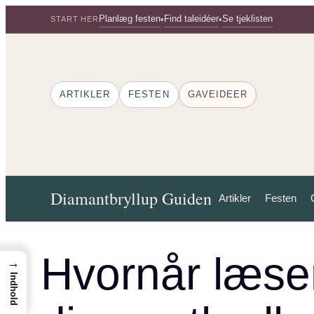
Spring
Planlæg festen
Find taleidéer
Se tjeklisten
•
•
START HER
til
indhold
ARTIKLER
FESTEN
GAVEIDEER
Diamantbryllup Guiden
Artikler
Festen
Hvornår læse
→
Indhold