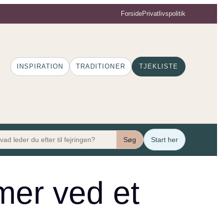
Forside
Privatlivspolitik
INSPIRATION
TRADITIONER
TJEKLISTE
Søg
Start her
mer ved et