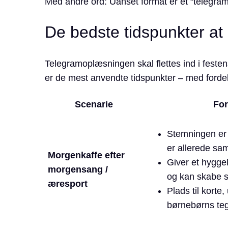
Med andre ord: Uanset format er et “telegram
De bedste tidspunkter a
Telegramoplæsningen skal flettes ind i feste
er de mest anvendte tidspunkter – med fordel
Scenarie
For
Stemningen er 
er allerede sam
Morgenkaffe efter
Giver et hygge
morgensang /
og kan skabe sm
æresport
Plads til korte,
børnebørns teg