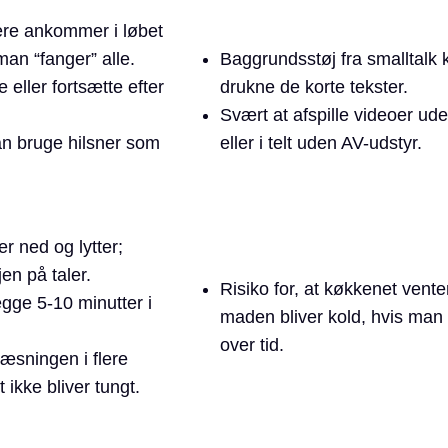
gere ankommer i løbet
man “fanger” alle.
Baggrundsstøj fra smalltalk 
 eller fortsætte efter
drukne de korte tekster.
Svært at afspille videoer ud
n bruge hilsner som
eller i telt uden AV-udstyr.
r ned og lytter;
jen på taler.
Risiko for, at køkkenet venter
gge 5-10 minutter i
maden bliver kold, hvis man
over tid.
æsningen i flere
 ikke bliver tungt.