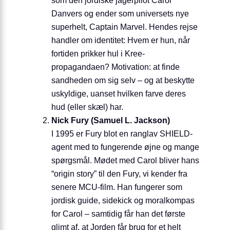
som den jordiske jagerpilot Carol
Danvers og ender som universets nye
superhelt, Captain Marvel. Hendes rejse
handler om identitet: Hvem er hun, når
fortiden prikker hul i Kree-
propagandaen? Motivation: at finde
sandheden om sig selv – og at beskytte
uskyldige, uanset hvilken farve deres
hud (eller skæl) har.
Nick Fury (Samuel L. Jackson)
I 1995 er Fury blot en ranglav SHIELD-
agent med to fungerende øjne og mange
spørgsmål. Mødet med Carol bliver hans
“origin story” til den Fury, vi kender fra
senere MCU-film. Han fungerer som
jordisk guide, sidekick og moral­kompas
for Carol – samtidig får han det første
glimt af, at Jorden får brug for et helt