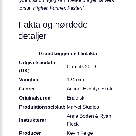
lyden, så du rigtig kan mærke braget fra Vers’
første
“Higher, Further, Faster!”
Fakta og nørdede
detaljer
Grundlæggende filmfakta
Udgivelsesdato
6. marts 2019
(DK)
Varighed
124 min.
Genrer
Action, Eventyr, Sci-fi
Originalsprog
Engelsk
Produktionsselskab
Marvel Studios
Anna Boden & Ryan
Instruktører
Fleck
Producer
Kevin Feige