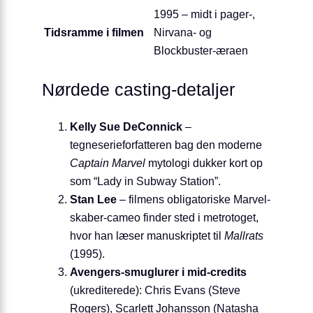
1995 – midt i pager-,
Tidsramme i filmen
Nirvana- og
Blockbuster-æraen
Nørdede casting-detaljer
Kelly Sue DeConnick
–
tegneserieforfatteren bag den moderne
Captain Marvel
mytologi dukker kort op
som “Lady in Subway Station”.
Stan Lee
– filmens obligatoriske Marvel-
skaber‐cameo finder sted i metrotoget,
hvor han læser manuskriptet til
Mallrats
(1995).
Avengers-smuglurer i mid-credits
(ukrediterede): Chris Evans (Steve
Rogers), Scarlett Johansson (Natasha