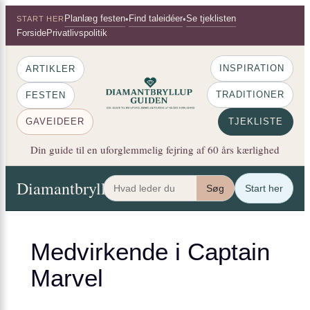
×
Spring
Planlæg festen
Find taleidéer
Se tjeklisten
•
•
START HER
til
Forside
Privatlivspolitik
indhold
INSPIRATION
ARTIKLER
TRADITIONER
FESTEN
GAVEIDEER
TJEKLISTE
Din guide til en uforglemmelig fejring af 60 års kærlighed
Diamantbryllup Guiden
Artikler
Festen
Gaveide
Søg
Start her
Medvirkende i Captain
Marvel