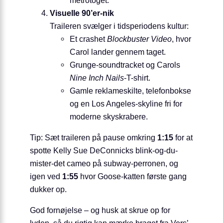
Visuelle 90’er-nik
Traileren svælger i tidsperiodens kultur:
Et crashet
Blockbuster Video
, hvor
Carol lander gennem taget.
Grunge-soundtracket og Carols
Nine Inch Nails
-T-shirt.
Gamle reklameskilte, telefonbokse
og en Los Angeles-skyline fri for
moderne skyskrabere.
Tip: Sæt traileren på pause omkring
1:15
for at
spotte Kelly Sue DeConnicks blink-og-du-
mister-det cameo på subway-perronen, og
igen ved
1:55
hvor Goose-katten første gang
dukker op.
God fornøjelse – og husk at skrue op for