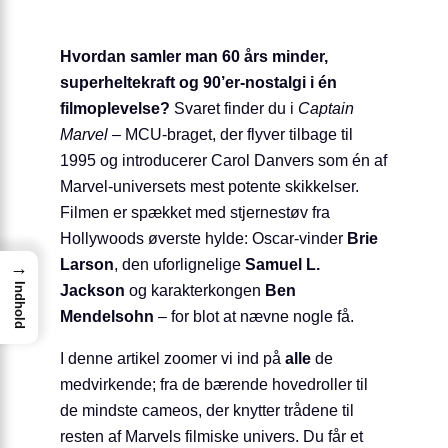
Hvordan samler man 60 års minder,
superheltekraft og 90’er-nostalgi i én
filmoplevelse?
Svaret finder du i
Captain
Marvel
– MCU-braget, der flyver tilbage til
1995 og introducerer Carol Danvers som én af
Marvel-universets mest potente skikkelser.
Filmen er spækket med stjernestøv fra
Hollywoods øverste hylde: Oscar-vinder
Brie
Larson
, den uforlignelige
Samuel L.
→
Jackson
og karakterkongen
Ben
Indhold
Mendelsohn
– for blot at nævne nogle få.
I denne artikel zoomer vi ind på
alle
de
medvirkende; fra de bærende hovedroller til
de mindste cameos, der knytter trådene til
resten af Marvels filmiske univers. Du får et