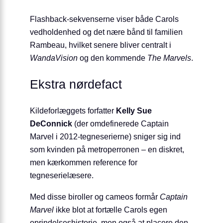
Flashback-sekvenserne viser både Carols
vedholdenhed og det nære bånd til familien
Rambeau, hvilket senere bliver centralt i
WandaVision
og den kommende
The Marvels
.
Ekstra nørdefact
Kildeforlæggets forfatter
Kelly Sue
DeConnick
(der omdefinerede Captain
Marvel i 2012-tegneserierne) sniger sig ind
som kvinden på metroperronen – en diskret,
men kærkommen reference for
tegneserielæsere.
Med disse biroller og cameos formår
Captain
Marvel
ikke blot at fortælle Carols egen
oprindelseshistorie, men også at placere den