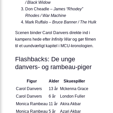
/ Black Widow
Don Cheadle –
James “Rhodey”
Rhodes / War Machine
Mark Ruffalo –
Bruce Banner / The Hulk
Scenen binder Carol Danvers direkte ind i
kampens hede efter
Infinity War
og gør filmen
til et uundværligt kapitel i MCU-kronologien.
Flashbacks: De unge
danvers- og rambeau-piger
Figur
Alder
Skuespiller
Carol Danvers
13 år
Mckenna Grace
Carol Danvers
6 år
London Fuller
Monica Rambeau
11 år
Akira Akbar
Monica Rambeau
5 år
Azari Akbar