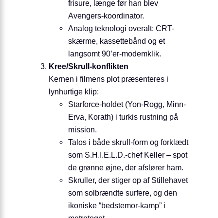
frisure, længe før han blev
Avengers-koordinator.
Analog teknologi overalt: CRT-
skærme, kassettebånd og et
langsomt 90’er-modemklik.
Kree/Skrull-konflikten
Kernen i filmens plot præsenteres i
lynhurtige klip:
Starforce-holdet (Yon-Rogg, Minn-
Erva, Korath) i turkis rustning på
mission.
Talos i både skrull-form og forklædt
som S.H.I.E.L.D.-chef Keller – spot
de grønne øjne, der afslører ham.
Skruller, der stiger op af Stillehavet
som solbrændte surfere, og den
ikoniske “bedstemor-kamp” i
metrotoget.