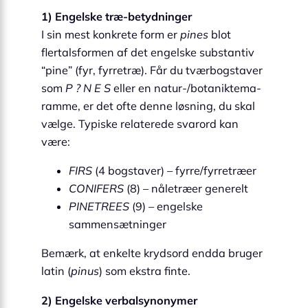
1) Engelske træ-betydninger
I sin mest konkrete form er
pines
blot
flertals­formen af det engelske substantiv
“pine” (fyr, fyrretræ). Får du tværbogstaver
som
P ? N E S
eller en natur-/botanik­tema­
ramme, er det ofte denne løsning, du skal
vælge. Typiske relaterede svarord kan
være:
FIRS
(4 bogstaver) – fyrre/fyrretræer
CONIFERS
(8) – nåletræer generelt
PINETREES
(9) – engelske
sammensætninger
Bemærk, at enkelte krydsord endda bruger
latin (
pinus
) som ekstra finte.
2) Engelske verbalsynonymer