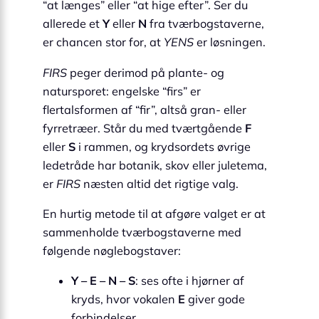
“at længes” eller “at hige efter”. Ser du
allerede et
Y
eller
N
fra tværbogstaverne,
er chancen stor for, at
YENS
er løsningen.
FIRS
peger derimod på plante- og
natursporet: engelske “firs” er
flertalsformen af “fir”, altså gran- eller
fyrretræer. Står du med tværtgående
F
eller
S
i rammen, og krydsordets øvrige
ledetråde har botanik, skov eller juletema,
er
FIRS
næsten altid det rigtige valg.
En hurtig metode til at afgøre valget er at
sammenholde tværbogstaverne med
følgende nøglebogstaver:
Y – E – N – S
: ses ofte i hjørner af
kryds, hvor vokalen
E
giver gode
forbindelser.