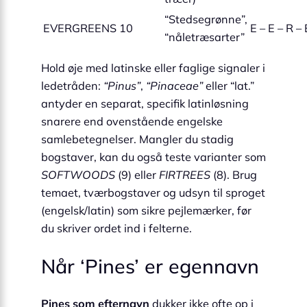
“Stedsegrønne”,
EVERGREENS
10
E – E – R – 
“nåletræsarter”
Hold øje med latinske eller faglige signaler i
ledetråden:
“Pinus”
,
“Pinaceae”
eller “lat.”
antyder en separat, specifik latinløsning
snarere end ovenstående engelske
samlebetegnelser. Mangler du stadig
bogstaver, kan du også teste varianter som
SOFTWOODS
(9) eller
FIRTREES
(8). Brug
temaet, tværbogstaver og udsyn til sproget
(engelsk/latin) som sikre pejlemærker, før
du skriver ordet ind i felterne.
Når ‘Pines’ er egennavn
Pines som efternavn
dukker ikke ofte op i