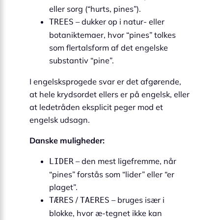
eller sorg (“hurts, pines”).
– dukker op i natur- eller
TREES
botaniktemaer, hvor “pines” tolkes
som flertalsform af det engelske
substantiv “pine”.
I engelsksprogede svar er det afgørende,
at hele krydsordet ellers er på engelsk, eller
at ledetråden eksplicit peger mod et
engelsk udsagn.
Danske muligheder:
– den mest ligefremme, når
LIDER
“pines” forstås som “lider” eller “er
plaget”.
/
– bruges især i
TÆRES
TAERES
blokke, hvor æ-tegnet ikke kan