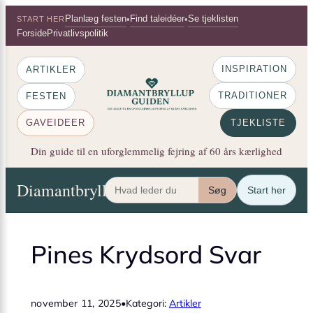
×
Spring
Planlæg festen
Find taleidéer
Se tjeklisten
•
•
START HER
til
Forside
Privatlivspolitik
indhold
INSPIRATION
ARTIKLER
TRADITIONER
FESTEN
GAVEIDEER
TJEKLISTE
Din guide til en uforglemmelig fejring af 60 års kærlighed
Diamantbryllup Guiden
Artikler
Festen
Gaveide
Søg
Start her
Pines Krydsord Svar
november 11, 2025
•
Kategori:
Artikler