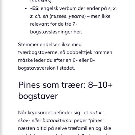
(
hankers
).
-ES
: engelsk verbum der ender på
s, x,
z, ch, sh
(
misses
,
yearns
) – men ikke
relevant for de tre 7-
bogstavsløsninger her.
Stemmer endelsen ikke med
tværbogstaverne, så dobbelttjek rammen:
måske leder du efter en 6- eller 8-
bogstavsversion i stedet.
Pines som træer: 8–10+
bogstaver
Når krydsordet befinder sig i et
natur-,
skov- eller botaniktema
, peger “pines”
næsten altid på selve træfamilien og ikke