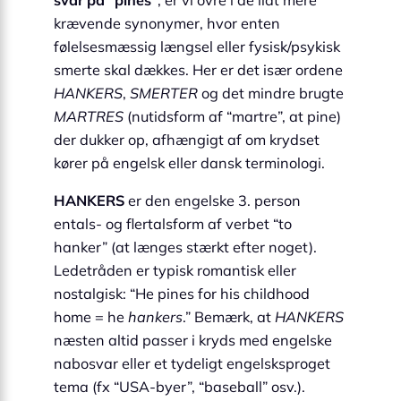
svar på “pines”
, er vi ovre i de lidt mere
krævende synonymer, hvor enten
følelsesmæssig længsel eller fysisk/psykisk
smerte skal dækkes. Her er det især ordene
HANKERS
,
SMERTER
og det mindre brugte
MARTRES
(nutidsform af “martre”, at pine)
der dukker op, afhængigt af om krydset
kører på engelsk eller dansk terminologi.
HANKERS
er den engelske 3. person
entals- og flertalsform af verbet “to
hanker” (at længes stærkt efter noget).
Ledetråden er typisk romantisk eller
nostalgisk: “He pines for his childhood
home = he
hankers
.” Bemærk, at
HANKERS
næsten altid passer i kryds med engelske
nabosvar eller et tydeligt engelsksproget
tema (fx “USA-byer”, “baseball” osv.).