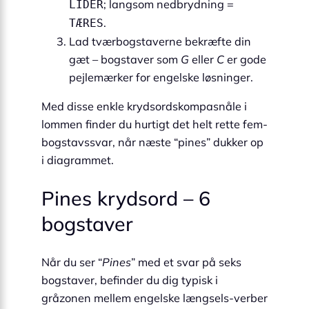
; langsom nedbrydning =
LIDER
.
TÆRES
Lad tværbogstaverne bekræfte din
gæt – bogstaver som
G
eller
C
er gode
pejlemærker for engelske løsninger.
Med disse enkle krydsordskompas­nåle i
lommen finder du hurtigt det helt rette fem-
bogstavssvar, når næste “pines” dukker op
i diagrammet.
Pines krydsord – 6
bogstaver
Når du ser “
Pines
” med et svar på seks
bogstaver, befinder du dig typisk i
gråzonen mellem engelske længsels-verber