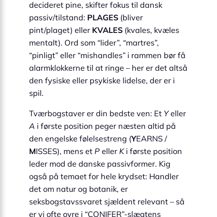
decideret pine, skifter fokus til dansk
passiv/tilstand:
PLAGES
(bliver
pint/plaget) eller
KVALES
(kvales, kvæles
mentalt). Ord som “lider”, “martres”,
“pinligt” eller “mishandles” i rammen bør få
alarmklokkerne til at ringe – her er det altså
den fysiske eller psykiske lidelse, der er i
spil.
Tværbogstaver er din bedste ven: Et
Y
eller
A
i første position peger næsten altid på
den engelske følel­sestreng (
Y
EARNS /
M
ISSES), mens et
P
eller
K
i første position
leder mod de danske passivformer. Kig
også på temaet for hele krydset: Handler
det om natur og botanik, er
seksbogstavssvaret sjældent relevant – så
er vi ofte ovre i “CONIFER”-slægtens