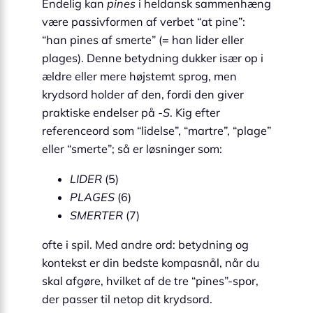
Endelig kan
pines
i hel­dansk sammen­hæng
være passivformen af verbet “at pine”:
“han pines af smerte” (= han lider eller
plages). Denne betydning dukker især op i
ældre eller mere højstemt sprog, men
krydsord holder af den, fordi den giver
praktiske endelser på
-S
. Kig efter
reference­ord som “lidelse”, “martre”, “plage”
eller “smerte”; så er løsninger som:
LIDER
(5)
PLAGES
(6)
SMERTER
(7)
ofte i spil. Med andre ord: betydning og
kontekst er din bedste kompas­nål, når du
skal afgøre, hvilket af de tre “pines”-spor,
der passer til netop dit krydsord.