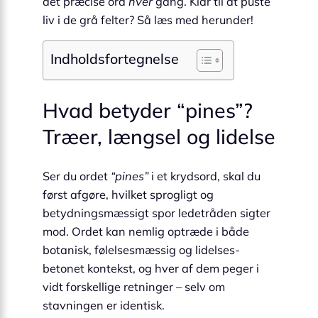
det præcise ord
hver
gang. Klar til at puste
liv i de grå felter? Så læs med herunder!
Indholdsfortegnelse
Hvad betyder “pines”?
Træer, længsel og lidelse
Ser du ordet
“pines”
i et krydsord, skal du
først afgøre, hvilket sprogligt og
betydningsmæssigt spor lede­tråden sigter
mod. Ordet kan nemlig optræde i både
botanisk, følelsesmæssig og lidelses­
betonet kontekst, og hver af dem peger i
vidt forskellige retninger – selv om
stavningen er identisk.