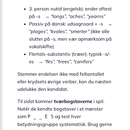
3. person
nutid
(engelsk): ender oftest
på
-s
→
“longs”, “aches”, “yearns”
Passiv
på dansk: udsagnsord +
-s
→
“plages”, “kvales”, “smerter”
(ikke alle
slutter på -s, men vær opmærksom på
vokalskifte)
Flertals-
substantiv
(træer): typisk
-s/-
es
→
“firs”, “trees”, “conifers”
Stemmer endelsen ikke med feltantallet
eller krydsets øvrige verber, kan du næsten
udelukke den kandidat.
Til sidst kommer
tværbogstaverne
i spil.
Notér de kendte bogstaver i et mønster
som
og test hver
P _ _ E S
betydningsgruppe systematisk. Brug gerne