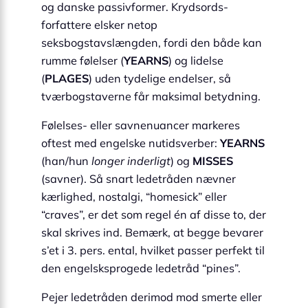
og danske passivformer. Krydsords­
forfattere elsker netop
seksbogstavslængden, fordi den både kan
rumme følelser (
YEARNS
) og lidelse
(
PLAGES
) uden tydelige endelser, så
tværbogstaverne får maksimal betydning.
Følelses- eller savnenuancer markeres
oftest med engelske nutidsverber:
YEARNS
(han/hun
longer inderligt
) og
MISSES
(savner). Så snart ledetråden nævner
kærlighed, nostalgi, “homesick” eller
“craves”, er det som regel én af disse to, der
skal skrives ind. Bemærk, at begge bevarer
s’et i 3. pers. ental, hvilket passer perfekt til
den engelsksprogede ledetråd “pines”.
Pejer ledetråden derimod mod smerte eller