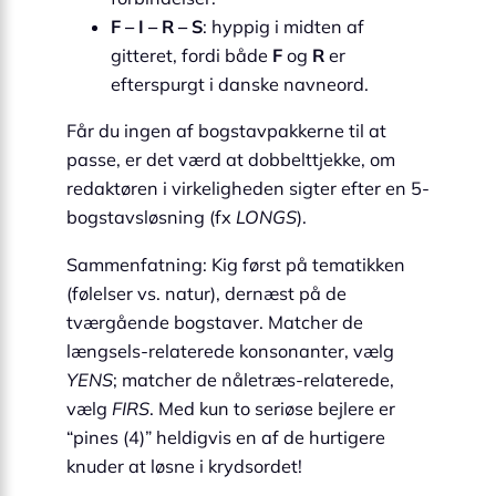
F – I – R – S
: hyppig i midten af
gitteret, fordi både
F
og
R
er
efterspurgt i danske navneord.
Får du ingen af bogstavpakkerne til at
passe, er det værd at dobbelttjekke, om
redaktøren i virkeligheden sigter efter en 5-
bogstavsløsning (fx
LONGS
).
Sammenfatning: Kig først på tematikken
(følelser vs. natur), dernæst på de
tværgående bogstaver. Matcher de
længsels-relaterede konsonanter, vælg
YENS
; matcher de nåletræs-relaterede,
vælg
FIRS
. Med kun to seriøse bejlere er
“pines (4)” heldigvis en af de hurtigere
knuder at løsne i krydsordet!