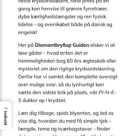
fleste krydsordsløsere, fordi
pines
på én
gang kan henvise til grønne fyrretræer,
dybe kærlighedslængsler og ren fysisk
lidelse – og ovenikøbet både på dansk og
engelsk!
Her på
Diamantbryllup Guiden
elsker vi at
løse gåder – hvad enten det er
hemmeligheden bag 60 års ægteskab eller
mysteriet om den rigtige krydsordsløsning.
Derfor har vi samlet den komplette oversigt
over mulige svar, så du lynhurtigt kan
sætte den sidste brik på plads, når
PI-N-E-
S
dukker op i krydset.
→
Læn dig tilbage, spids blyanten, og lad os
Indhold
vise dig, hvordan du med få simple tjek –
længde, tema og tværbogstaver – finder