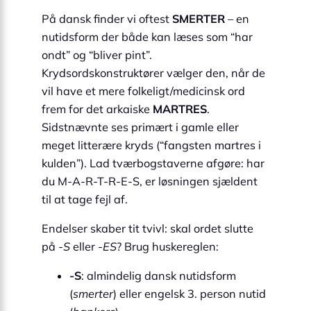
På dansk finder vi oftest
SMERTER
– en
nutidsform der både kan læses som “har
ondt” og “bliver pint”.
Krydsordskonstruktører vælger den, når de
vil have et mere folkeligt/medicinsk ord
frem for det arkaiske
MARTRES
.
Sidstnævnte ses primært i gamle eller
meget litterære kryds (“fangsten martres i
kulden”). Lad tværbogstaverne afgøre: har
du M-A-R-T-R-E-S, er løsningen sjældent
til at tage fejl af.
Endelser skaber tit tvivl: skal ordet slutte
på
-S
eller
-ES
? Brug huskereglen:
-S
: almindelig dansk nutidsform
(
smerter
) eller engelsk 3. person nutid