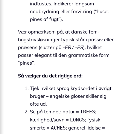
indtastes. Indikerer langsom
nedbrydning eller forvitring (“huset
pines af fugt”).
Vær opmærksom på, at danske fem-
bogstavsløsninger typisk står i passiv eller
præsens (slutter på
-ER / -ES
), hvilket
passer elegant til den grammatiske form
“pines”.
Så vælger du det rigtige ord:
Tjek hvilket sprog krydsordet i øvrigt
bruger – engelske gloser skiller sig
ofte ud.
Se på temaet: natur =
;
TREES
kærlighed/savn =
; fysisk
LONGS
smerte =
; generel lidelse =
ACHES