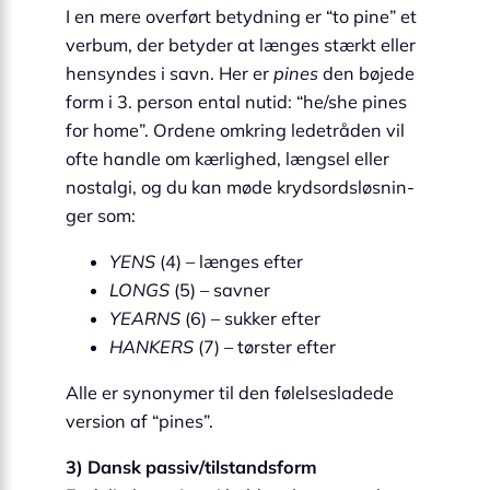
I en mere overført betydning er “to pine” et
verbum, der betyder at længes stærkt eller
hen­syn­des i savn. Her er
pines
den bøjede
form i 3. person ental nutid: “he/she pines
for home”. Ordene omkring ledetråden vil
ofte handle om kærlighed, længsel eller
nostalgi, og du kan møde krydsords­løsnin­
ger som:
YENS
(4) – længes efter
LONGS
(5) – savner
YEARNS
(6) – sukker efter
HANKERS
(7) – tørster efter
Alle er synonymer til den følelsesladede
version af “pines”.
3) Dansk passiv/tilstandsform