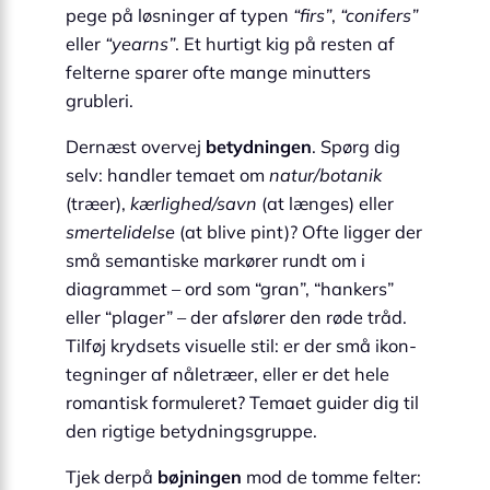
pege på løsninger af typen
“firs”
,
“conifers”
eller
“yearns”
. Et hurtigt kig på resten af
felterne sparer ofte mange minutters
grubleri.
Dernæst overvej
betydningen
. Spørg dig
selv: handler temaet om
natur/botanik
(træer),
kærlighed/savn
(at længes) eller
smertelidelse
(at blive pint)? Ofte ligger der
små semantiske markører rundt om i
diagrammet – ord som “gran”, “hankers”
eller “plager” – der afslører den røde tråd.
Tilføj krydsets visuelle stil: er der små ikon-
tegninger af nåletræer, eller er det hele
romantisk formuleret? Temaet guider dig til
den rigtige betydningsgruppe.
Tjek derpå
bøjningen
mod de tomme felter: