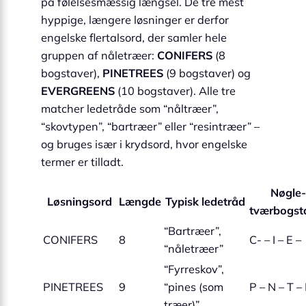
på følelsesmæssig længsel. De tre mest
hyppige, længere løsninger er derfor
engelske flertalsord, der samler hele
gruppen af nåletræer:
CONIFERS
(8
bogstaver),
PINETREES
(9 bogstaver) og
EVERGREENS
(10 bogstaver). Alle tre
matcher ledetråde som “nåltræer”,
“skovtypen”, “bartræer” eller “resintræer” –
og bruges især i krydsord, hvor engelske
termer er tilladt.
Nøgle-
Løsningsord
Længde
Typisk ledetråd
tværbogst
“Bartræer”,
CONIFERS
8
C- – I – E –
“nåletræer”
“Fyrreskov”,
PINETREES
9
“pines (som
P – N – T – 
træer)”