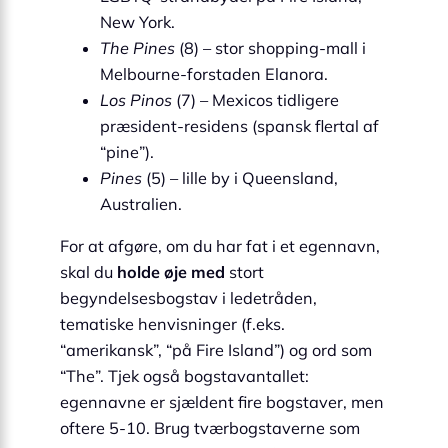
New York.
The Pines
(8) – stor shopping-mall i
Melbourne-forstaden Elanora.
Los Pinos
(7) – Mexicos tidligere
præsident-residens (spansk flertal af
“pine”).
Pines
(5) – lille by i Queensland,
Australien.
For at afgøre, om du har fat i et egennavn,
skal du
holde øje med
stort
begyndelsesbogstav i ledetråden,
tematiske henvisninger (f.eks.
“amerikansk”, “på Fire Island”) og ord som
“The”. Tjek også bogstavantallet:
egennavne er sjældent fire bogstaver, men
oftere 5-10. Brug tværbogstaverne som