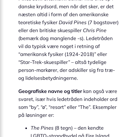
danske krydsord, men når det sker, er det
næsten altid i form af den amerikanske
teoretiske fysiker
David Pines
(7 bogstaver)
eller den britiske skuespiller
Chris Pine
(bemærk dog manglende ‑s). Ledetråden
vil da typisk være noget i retning af
“amerikansk fysiker (1924-2018)” eller
“Star-Trek-skuespiller” – altså tydelige
person-markører, der adskiller sig fra træ-
og lidelsesbetydningerne.
Geografiske navne og titler
kan også være
svaret, især hvis ledetråden indeholder ord
som “by”, “ø”, “resort” eller “The”. Eksempler
på løsninger er:
The Pines
(8 tegn) – den kendte
LGBTQ-strandbydel på Fire Island,