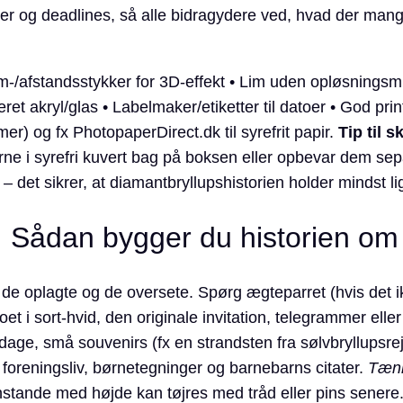
ver og deadlines, så alle bidrag­ydere ved, hvad der mang
/afstandsstykker for 3D-effekt • Lim uden opløsnings­mid
ret akryl/glas • Labelmaker/etiketter til datoer • God print
) og fx PhotopaperDirect.dk til syrefrit papir.
Tip til s
erne i syrefri kuvert bag på boksen eller opbevar dem sepa
 – det sikrer, at diamantbryllups­historien holder mindst
: Sådan bygger du historien om
de oplagte og de oversete. Spørg ægteparret (hvis det i
oet i sort-hvid, den originale invitation, telegrammer elle
elsdage, små souvenirs (fx en strandsten fra sølvbryllupsre
a forenings­liv, børnetegninger og barnebarns citater.
Tænk 
tande med højde kan tøjres med tråd eller pins senere. L