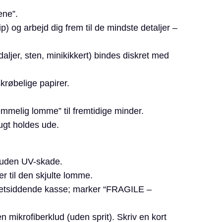
ene”.
lip) og arbejd dig frem til de mindste detaljer –
ljer, sten, minikikkert) bindes diskret med
krøbelige papirer.
mmelig lomme” til fremtidige minder.
ugt holdes ude.
e uden UV-skade.
er til den skjulte lomme.
n tætsiddende kasse; marker “FRAGILE –
n mikrofiberklud (uden sprit). Skriv en kort