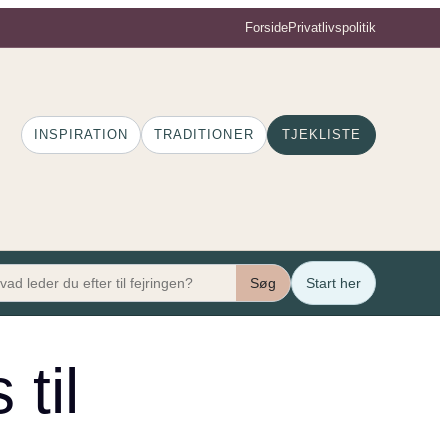
Forside
Privatlivspolitik
INSPIRATION
TRADITIONER
TJEKLISTE
Søg
Start her
til