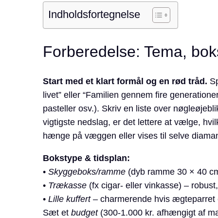
Indholdsfortegnelse
Forberedelse: Tema, boks
Start med et klart formål og en rød tråd.
Sp
livet” eller “Familien gennem fire generation
pasteller osv.). Skriv en liste over nøgleøjebli
vigtigste nedslag, er det lettere at vælge, hv
hænge på væggen eller vises til selve diamant
Bokstype & tidsplan:
•
Skyggeboks/ramme
(dyb ramme 30 × 40 cm
•
Trækasse
(fx cigar- eller vin­kasse) – robu
•
Lille kuffert
– charmerende hvis ægteparret el
Sæt et
budget
(300-1.000 kr. afhængigt af mat