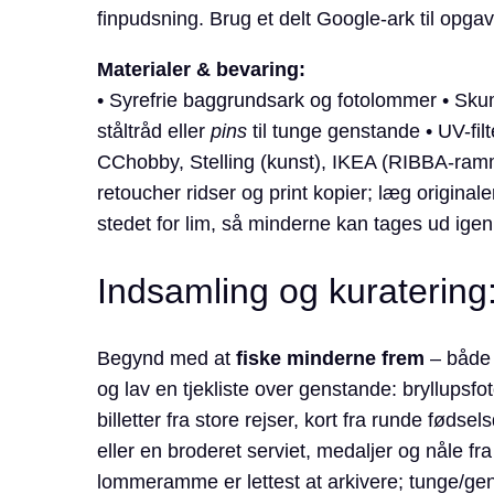
finpudsning. Brug et delt Google-ark til opga
Materialer & bevaring:
• Syrefrie baggrundsark og fotolommer • Skum-
ståltråd eller
pins
til tunge genstande • UV-filte
CChobby, Stelling (kunst), IKEA (RIBBA-rammer
retoucher ridser og print kopier; læg original
stedet for lim, så minderne kan tages ud igen
Indsamling og kuratering
Begynd med at
fiske minderne frem
– både 
og lav en tjekliste over genstande: bryllupsfot
billetter fra store rejser, kort fra runde føds
eller en broderet serviet, medaljer og nåle fr
lommeramme er lettest at arkivere; tunge/gens