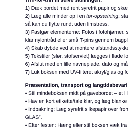
1) Dæk bordet med rent syrefrit papir og skæ
2) Læg alle minder op i en
tør-opsætning
; st
så kan du flytte rundt uden limstress.
3) Fastgør elementerne: Fotos i fotohjørner, 
klar nylontråd eller små T-pins gennem bagp
4) Skab dybde ved at montere afstandsstykker/
5) Tekstiler (slør, stofserviet) lægges i flade
6) Afslut med en lille navneplade, dato og m
7) Luk boksen med UV-filteret akryl/glas og 
Præsentation, transport og langtidsbevari
• Stil mindeboksen midt på gavebordet – et l
• Hav en kort etikette/tale klar, og læg blanke
• Indpakning: Læg syrefrit silkepapir over f
GLAS”.
• Efter festen: Hæng eller stil boksen væk fra