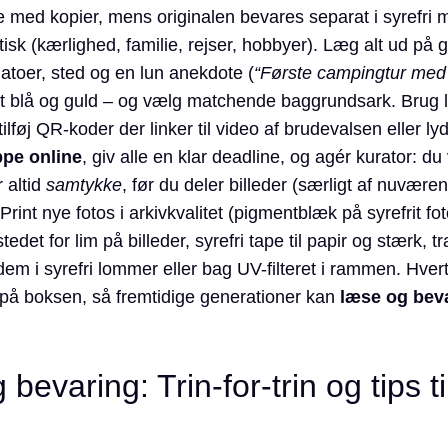
de med kopier, mens originalen bevares separat i syrefri
k (kærlighed, familie, rejser, hobbyer). Læg alt ud på gulve
 datoer, sted og en lun anekdote (
“Første campingtur med 
et blå og guld – og vælg matchende baggrundsark. Brug lo
g tilføj QR-koder der linker til video af brudevalsen eller 
ppe online
, giv alle en klar deadline, og agér kurator: 
r altid
samtykke
, før du deler billeder (særligt af nuvær
nt nye fotos i arkivkvalitet (pigmentblæk på syrefrit fot
edet for lim på billeder, syrefri tape til papir og stærk, t
m i syrefri lommer eller bag UV-filteret i rammen. Hvert å
på boksen, så fremtidige generationer kan
læse og bev
bevaring: Trin-for-trin og tips t