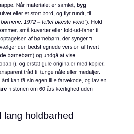
 mappe. Når materialet er samlet,
byg
t eller et stort bord, og flyt rundt, til
børnene, 1972 – teltet blæste væk!”
). Hold
mmer, små kuverter eller fold-ud-faner til
lydoptagelsen af børnebørn, der synger “I
du vælger den bedst egnede version af hvert
ende børnebørn) og undgå at vise
opapir), og erstat gule originaler med kopier,
ransparent tråd til tunge nåle eller medaljer.
rti kan få sin egen lille farvekode, og lav en
are
historien om 60 års kærlighed uden
il lang holdbarhed