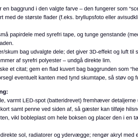
r en baggrund i den valgte farve – den fungerer som “sc
art med de største flader (f.eks. bryllupsfoto eller avisudk
små papirdele med syrefri tape, og tunge genstande (meda
laden.
skum bag udvalgte dele; det giver 3D-effekt og luft til s
 lommer af syrefri polyester – undgå direkte lim.
åske et citat; gem en flad kuvert bag baggrunden som “he
forsegl eventuelt kanten med tynd skumtape, så støv og f
ng:
ille, varmt LED-spot (batteridrevet) fremhæver detaljern
 kort samt penne ved siden af, så gæster kan tilføje hilsn
ronten, vikl bobleplast om hele boksen og placer den i e
 direkte sol, radiatorer og ydervægge; rengør akryl med e