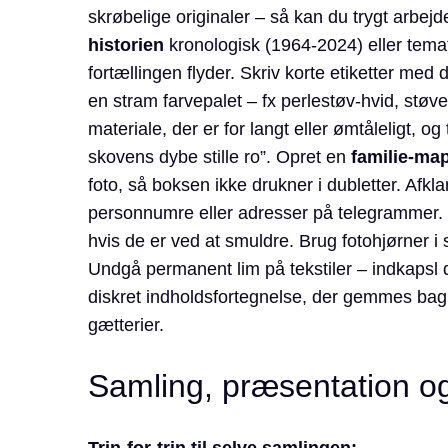
skrøbelige originaler – så kan du trygt arbej
historien
kronologisk (1964-2024) eller tematis
fortællingen flyder. Skriv korte etiketter med
en stram farvepalet – fx perlestøv-hvid, støv
materiale, der er for langt eller ømtåleligt, o
skovens dybe stille ro”. Opret en
familie-ma
foto, så boksen ikke drukner i dubletter. Afkla
personnumre eller adresser på telegrammer. Pri
hvis de er ved at smuldre. Brug fotohjørner i st
Undgå permanent lim på tekstiler – indkapsl de
diskret indholdsfortegnelse, der gemmes bag
gætterier.
Samling, præsentation og 
Trin-for-trin til selve samlingen: