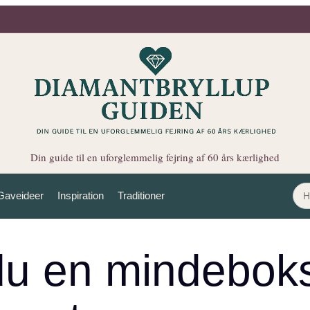
Din guide til en uforglemmelig fejring af 60 års kærlighed
Gaveideer
Inspiration
Traditioner
u en mindeboks 