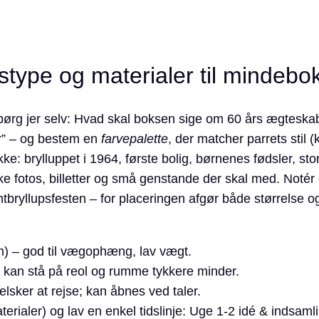
type og materialer til mindebo
ørg jer selv: Hvad skal boksen sige om 60 års ægtesk
er” – og bestem en
farvepalette
, der matcher parrets stil 
kke: brylluppet i 1964, første bolig, børnenes fødsler, store
ilke fotos, billetter og små genstande der skal med. Notér
bryllups­festen – for placeringen afgør både størrelse o
) – god til vægophæng, lav vægt.
st, kan stå på reol og rumme tykkere minder.
sker at rejse; kan åbnes ved taler.
erialer) og lav en enkel tidslinje: Uge 1-2 idé & indsaml