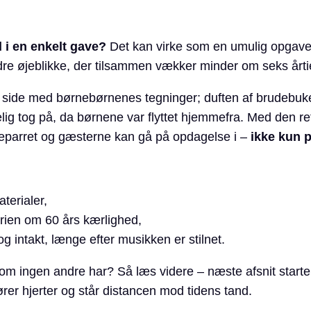
i en enkelt gave?
Det kan virke som en umulig opgave
re øjeblikke, der tilsammen vækker minder om seks årtier
m side med børnebørnenes tegninger; duften af brudebuket
elig tog på, da børnene var flyttet hjemmefra. Med den re
udeparret og gæsterne kan gå på opdagelse i –
ikke kun 
terialer,
orien om 60 års kærlighed,
g intakt, længe efter musikken er stilnet.
 som ingen andre har? Så læs videre – næste afsnit star
rer hjerter og står distancen mod tidens tand.