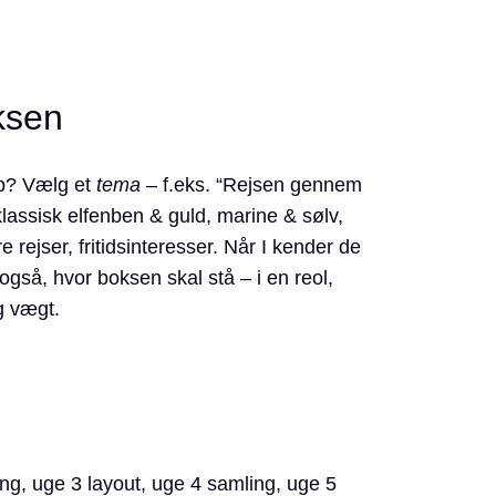
ksen
ab? Vælg et
tema
– f.eks. “Rejsen gennem
(klassisk elfenben & guld, marine & sølv,
 rejser, fritids­interesser. Når I kender de
 også, hvor boksen skal stå – i en reol,
g vægt.
ing, uge 3 layout, uge 4 samling, uge 5