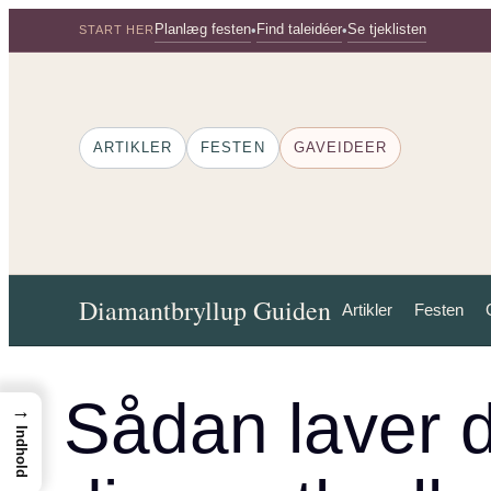
Spring
Planlæg festen
Find taleidéer
Se tjeklisten
•
•
START HER
til
indhold
ARTIKLER
FESTEN
GAVEIDEER
Diamantbryllup Guiden
Artikler
Festen
Sådan laver d
→
Indhold