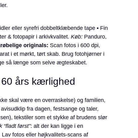
ler.
ler eller syrefri dobbeltklæbende tape • Fin
er & fotopapir i arkiv­kvalitet.
Køb:
Panduro,
krøbelige originals:
Scan fotos i 600 dpi,
rat i et mørkt, tørt skab. Brug fotohjørner i
 lige så længe som selve ægteskabet.
 60 års kærlighed
kke skal være en overraskelse) og familien,
r avisudklip fra dagen, festsange og taler,
jsen), tekstiler som et stykke af brudens slør
“fladt først”
: alt der kan ligge i en
av fotos eller højkvalitets-scans af