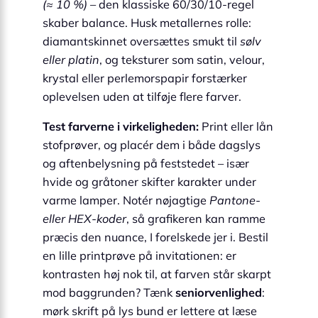
(≈ 10 %)
– den klassiske 60/30/10-regel
skaber balance. Husk metallernes rolle:
diamantskinnet oversættes smukt til
sølv
eller platin
, og teksturer som satin, velour,
krystal eller perlemorspapir forstærker
oplevelsen uden at tilføje flere farver.
Test farverne i virkeligheden:
Print eller lån
stofprøver, og placér dem i både dagslys
og aftenbelysning på feststedet – især
hvide og gråtoner skifter karakter under
varme lamper. Notér nøjagtige
Pantone-
eller HEX-koder
, så grafikeren kan ramme
præcis den nuance, I forelskede jer i. Bestil
en lille printprøve på invitationen: er
kontrasten høj nok til, at farven står skarpt
mod baggrunden? Tænk
seniorvenlighed
:
mørk skrift på lys bund er lettere at læse