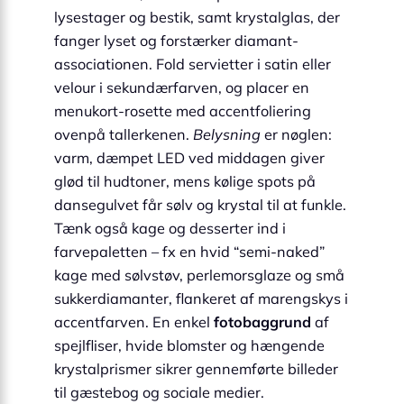
lysestager og bestik, samt krystalglas, der
fanger lyset og forstærker diamant-
associationen. Fold servietter i satin eller
velour i sekundærfarven, og placer en
menukort-rosette med accentfoliering
ovenpå tallerkenen.
Belysning
er nøglen:
varm, dæmpet LED ved middagen giver
glød til hudtoner, mens kølige spots på
dansegulvet får sølv og krystal til at funkle.
Tænk også kage og desserter ind i
farvepaletten – fx en hvid “semi-naked”
kage med sølvstøv, perlemors­glaze og små
sukkerdiamanter, flankeret af marengskys i
accentfarven. En enkel
fotobaggrund
af
spejlfliser, hvide blomster og hængende
krystal­prismer sikrer gennemførte billeder
til gæstebog og sociale medier.