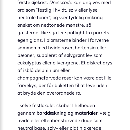
første øjekast.
Dresscode
kan angives med
ord som “festlig i hvidt, sølv eller lyse
neutrale toner”, og vær tydelig omkring
ønsket om nedtonede mønstre, så
gæsterne ikke stjæler spotlight fra parrets
egen glans. I blomsterne binder I farverne
sammen med hvide roser, hortensia eller
pæoner, suppleret af sølvgrønt løv som
eukalyptus eller olivengrene. Et diskret drys
af isblå delphinium eller
champagnefarvede roser kan være det lille
farve­kys, der får buketten til at leve uden
at bryde den overordnede ro.
I selve festlokalet skaber I helheden
gennem
borddækning og materialer
: vælg
hvide eller elfenbensfarvede duge som
neutral base, sølv- eller platinlakerede