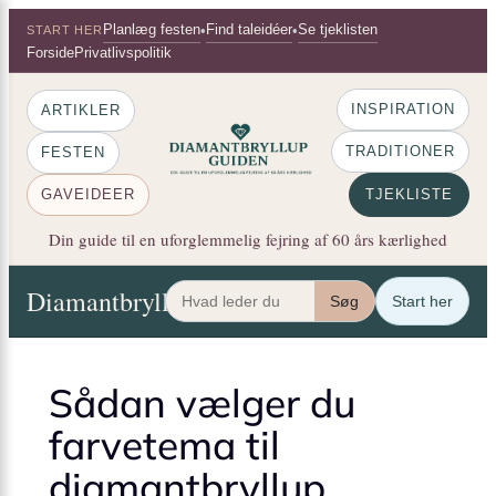
×
Spring
Planlæg festen
Find taleidéer
Se tjeklisten
•
•
START HER
til
Forside
Privatlivspolitik
indhold
INSPIRATION
ARTIKLER
TRADITIONER
FESTEN
GAVEIDEER
TJEKLISTE
Din guide til en uforglemmelig fejring af 60 års kærlighed
Diamantbryllup Guiden
Artikler
Festen
Gaveide
Søg
Start her
Sådan vælger du
farvetema til
diamantbryllup