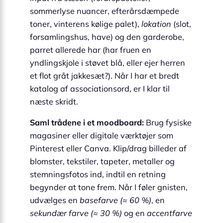
sommerlyse nuancer, efterårsdæmpede
toner, vinterens kølige palet),
lokation
(slot,
forsamlingshus, have) og den garderobe,
parret allerede har (har fruen en
yndlingskjole i støvet blå, eller ejer herren
et flot gråt jakkesæt?). Når I har et bredt
katalog af associationsord, er I klar til
næste skridt.
Saml trådene i et moodboard:
Brug fysiske
magasiner eller digitale værktøjer som
Pinterest eller Canva. Klip/drag billeder af
blomster, tekstiler, tapeter, metaller og
stemningsfotos ind, indtil en retning
begynder at tone frem. Når I føler gnisten,
udvælges en
basefarve (≈ 60 %)
, en
sekundær farve (≈ 30 %)
og en
accentfarve