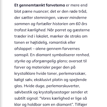
Et gennemtænkt farvetema
er mere end
blot pæne nuancer; det er den røde tråd,
der
sætter stemningen, væver minderne
sammen og fortæller historien om 60 års
trofast kærlighed
. Når parret og gæsterne
træder ind i lokalet, mærker de straks om
tonen er højtidelig, romantisk eller
afslappet – alene gennem farvernes
samspil. En diamant symboliserer
renhed,
styrke og uforgængelig glans
; oversat til
farver og materialer peger den på
krystalklare hvide toner, perlemorsskær,
køligt sølv, eksklusivt platin og spejlende
glas. Hvide duge, perlemorskuverter,
sølvbestik og krystallysestager sender et
subtilt signal: “Vores kærlighed er lige så
klar og holdbar som en diamant”. Tilføjer