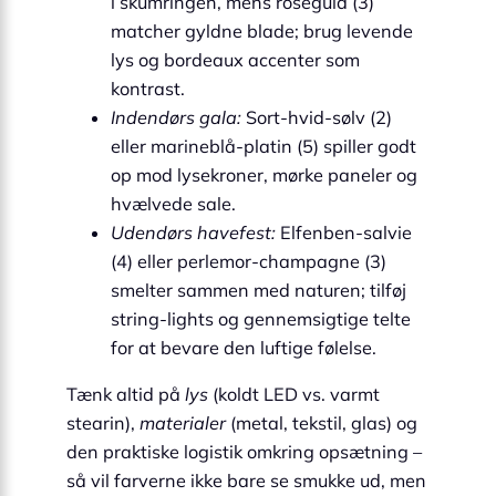
i skumringen, mens roséguld (3)
matcher gyldne blade; brug levende
lys og bordeaux accenter som
kontrast.
Indendørs gala:
Sort-hvid-sølv (2)
eller marineblå-platin (5) spiller godt
op mod lysekroner, mørke paneler og
hvælvede sale.
Udendørs havefest:
Elfenben-salvie
(4) eller perlemor-champagne (3)
smelter sammen med naturen; tilføj
string-lights og gennemsigtige telte
for at bevare den luftige følelse.
Tænk altid på
lys
(koldt LED vs. varmt
stearin),
materialer
(metal, tekstil, glas) og
den praktiske logistik omkring opsætning –
så vil farverne ikke bare se smukke ud, men