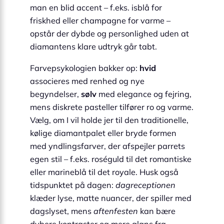
man en blid accent – f.eks. isblå for
friskhed eller champagne for varme –
opstår der dybde og personlighed uden at
diamantens klare udtryk går tabt.
Farvepsykologien bakker op:
hvid
associeres med renhed og nye
begyndelser,
sølv
med elegance og fejring,
mens diskrete pasteller tilfører ro og varme.
Vælg, om I vil holde jer til den traditionelle,
kølige diamantpalet eller bryde formen
med yndlingsfarver, der afspejler parrets
egen stil – f.eks. roséguld til det romantiske
eller marineblå til det royale. Husk også
tidspunktet på dagen:
dagreceptionen
klæder lyse, matte nuancer, der spiller med
dagslyset, mens
aftenfesten
kan bære
dybere kontraster og mere glans fra