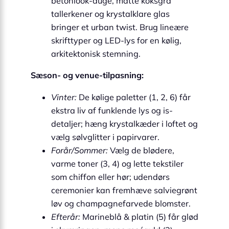
betonlook-duge, matte koksgrå
tallerkener og krystalklare glas
bringer et urban twist. Brug lineære
skrifttyper og LED-lys for en kølig,
arkitektonisk stemning.
Sæson- og venue-tilpasning:
Vinter:
De kølige paletter (1, 2, 6) får
ekstra liv af funklende lys og is-
detaljer; hæng krystalkæder i loftet og
vælg sølvglitter i papirvarer.
Forår/Sommer:
Vælg de blødere,
varme toner (3, 4) og lette tekstiler
som chiffon eller hør; udendørs
ceremonier kan fremhæve salviegrønt
løv og champagnefarvede blomster.
Efterår:
Marineblå & platin (5) får glød