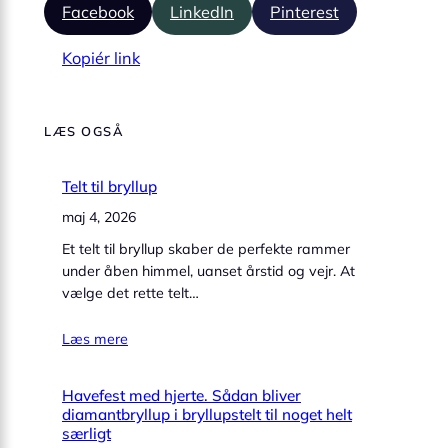
Facebook
LinkedIn
Pinterest
Kopiér link
LÆS OGSÅ
Telt til bryllup
maj 4, 2026
Et telt til bryllup skaber de perfekte rammer
under åben himmel, uanset årstid og vejr. At
vælge det rette telt…
Læs mere
Havefest med hjerte. Sådan bliver
diamantbryllup i bryllupstelt til noget helt
særligt