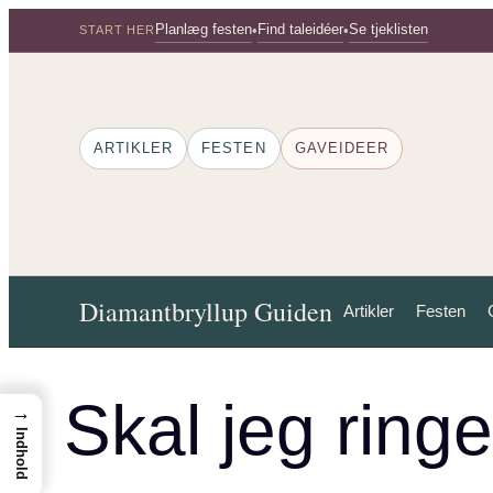
Spring
Planlæg festen
Find taleidéer
Se tjeklisten
•
•
START HER
til
indhold
ARTIKLER
FESTEN
GAVEIDEER
Diamantbryllup Guiden
Artikler
Festen
Skal jeg ringe
→
Indhold