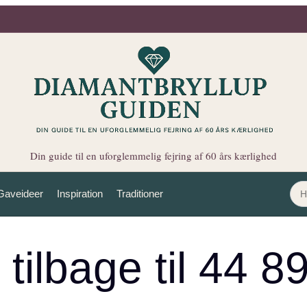
Din guide til en uforglemmelig fejring af 60 års kærlighed
Gaveideer
Inspiration
Traditioner
 tilbage til 44 