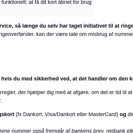
funktionelt: at få dit kort åbnet for brug
vice, så længe du selv har taget initiativet til at ring
ngeoverførsler, kan der være tale om misbrug af nummer
n hvis du med sikkerhed ved, at det handler om den ko
egler, der hjælper dig med at afgøre, om det er tid til a
.
gskort
(fx Dankort, Visa/Dankort eller MasterCard)
og
din
 samme nummer også fremgår af bankens brev, netbank el