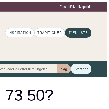
Forside
Privatlivspolitik
INSPIRATION
TRADITIONER
TJEKLISTE
Søg
Start her
89 73 50?