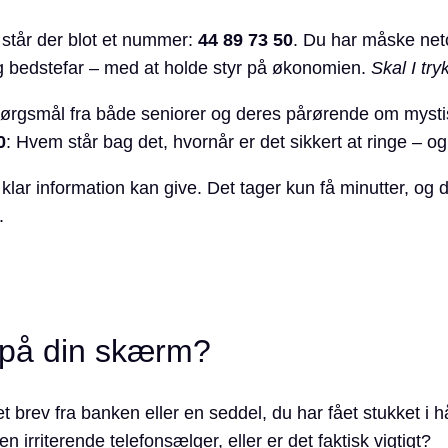
 står der blot et nummer:
44 89 73 50
. Du har måske neto
og bedstefar – med at holde styr på økonomien.
Skal I try
spørgsmål fra både seniorer og deres pårørende om mysti
0
: Hvem står bag det, hvornår er det sikkert at ringe – o
ar information kan give. Det tager kun få minutter, og de
.
0 på din skærm?
 brev fra banken eller en seddel, du har fået stukket i h
n irriterende telefonsælger, eller er det faktisk vigtigt?