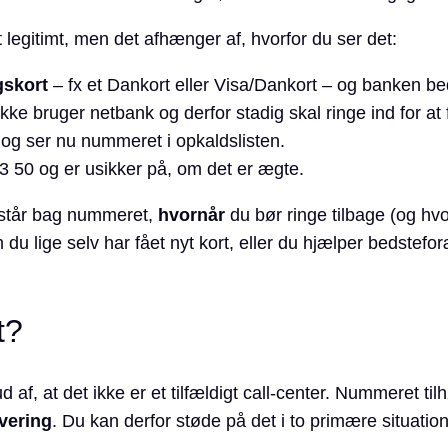
 legitimt, men det afhænger af, hvorfor du ser det:
gskort
– fx et Dankort eller Visa/Dankort – og banken b
kke bruger netbank og derfor stadig skal ringe ind for at f
t og ser nu nummeret i opkaldslisten.
3 50 og er usikker på, om det er ægte.
står bag nummeret,
hvornår
du bør ringe tilbage (og hv
 du lige selv har fået nyt kort, eller du hjælper bedstefor
t?
d af, at det ikke er et tilfældigt call-center. Nummeret til
ivering
. Du kan derfor støde på det i to primære situation