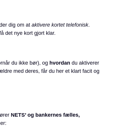
eder dig om at
aktivere kortet telefonisk
.
å det nye kort gjort klar.
ornår du ikke bør), og
hvordan
du aktiverer
ældre med deres, får du her et klart facit og
hører
NETS’ og bankernes fælles,
er: