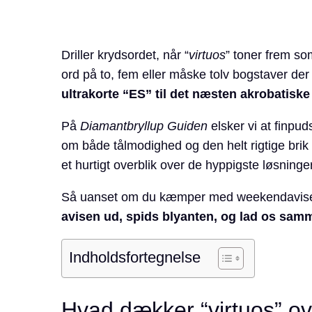
Driller krydsordet, når “
virtuos
” toner frem so
ord på to, fem eller måske tolv bogstaver de
ultrakorte “ES” til det næsten akrobatisk
På
Diamantbryllup Guiden
elsker vi at finpu
om både tålmodighed og den helt rigtige brik på
et hurtigt overblik over de hyppigste løsnin
Så uanset om du kæmper med weekendavisens ek
avisen ud, spids blyanten, og lad os samm
Indholdsfortegnelse
Hvad dækker “virtuos” ov