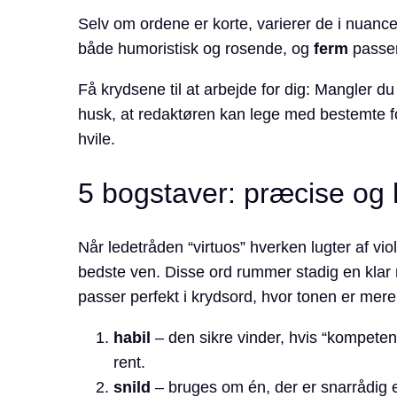
Selv om ordene er korte, varierer de i nuanc
både humoristisk og rosende, og
ferm
passer
Få krydsene til at arbejde for dig: Mangler du
husk, at redaktøren kan lege med bestemte 
hvile.
5 bogstaver: præcise o
Når ledetråden “virtuos” hverken lugter af vi
bedste ven. Disse ord rummer stadig en klar
passer perfekt i krydsord, hvor tonen er mere
habil
– den sikre vinder, hvis “kompetent
rent.
snild
– bruges om én, der er snarrådig el