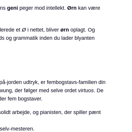
ens
geni
peger mod intellekt.
Ørn
kan være
llerede et
Ø
i nettet, bliver
ørn
oplagt. Og
ryds og grammatik inden du lader blyanten
-på-jorden udtryk, er fembogstavs-familien din
hwung, der følger med selve ordet
virtuos
. De
ader fem bogstaver.
lidt arbejde, og pianisten, der spiller pænt
-selv-mesteren.