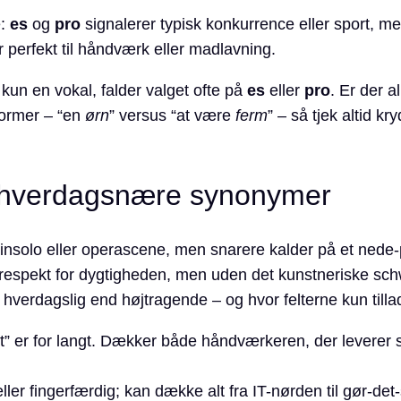
e:
es
og
pro
signalerer typisk konkurrence eller sport, m
 perfekt til håndværk eller madlavning.
 kun en vokal, falder valget ofte på
es
eller
pro
. Er der a
former – “en
ørn
” versus “at være
ferm
” – så tjek altid k
g hverdagsnære synonymer
olinsolo eller operascene, men snarere kalder på et nede
 respekt for dygtigheden, men uden det kunstneriske sc
 hverdagslig end højtragende – og hvor felterne kun till
” er for langt. Dækker både håndværkeren, der leverer so
ler fingerfærdig; kan dække alt fra IT-nørden til gør-det