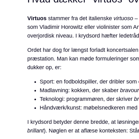
Virtuos
stammer fra det italienske
virtuoso
– 
som Vladimir Horowitz eller violinister som 
overjordisk niveau. I krydsord hæfter ledetrå
Ordet har dog for længst forladt koncertsalen
præstation. Man kan møde formuleringer som “h
dukker op, er:
Sport: en fodboldspiller, der dribler som
Madlavning: kokken, der skaber
bravour
Teknologi: programmøren, der skriver
br
Håndværk/kunst: møbelsnedkeren med
I krydsord betyder denne bredde, at løsning
brillant
). Nøglen er at aflæse konteksten: Står