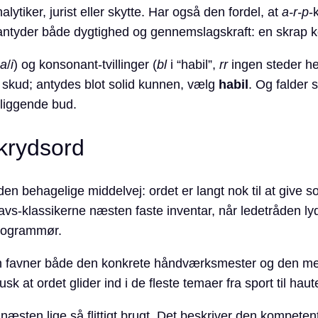
lytiker, jurist eller skytte. Har også den fordel, at
a-r-p
-
 antyder både dygtighed og gennemslagskraft: en skrap ko
a
/
i
) og konsonant-tvillinger (
bl
i “habil”,
rr
ingen steder her
e skud; antydes blot solid kunnen, vælg
habil
. Og falder 
iggende bud.
 krydsord
en behagelige middelvej: ordet er langt nok til at give so
vs-klassikerne næsten faste inventar, når ledetråden l
 programmør.
 favner både den konkrete håndværksmester og den metafo
usk at ordet glider ind i de fleste temaer fra sport til haut
næsten lige så flittigt brugt. Det beskriver den kompet