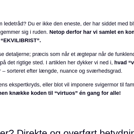
m ledetråd? Du er ikke den eneste, der har siddet med bl
r gemmer sig i ruden.
Netop derfor har vi samlet en kom
e “EKVILIBRIST”.
dse detaljerne; præcis som når et ægtepar når de funkle
 det rigtige sted. I artiklen her dykker vi ned i,
hvad “v
ger – sorteret efter længde, nuance og sværhedsgrad.
spertkryds, eller blot vil imponere svigermor til famili
en knække koden til “virtuos” én gang for alle!
er? Direkte og overført betydni