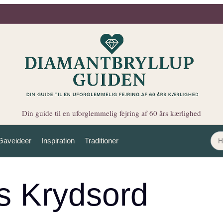
Din guide til en uforglemmelig fejring af 60 års kærlighed
Gaveideer
Inspiration
Traditioner
os Krydsord