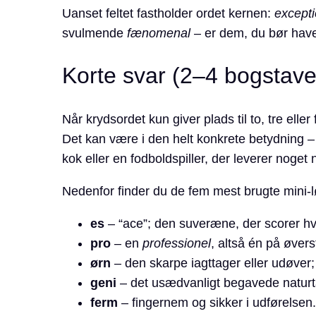
Uanset feltet fastholder ordet kernen:
except
svulmende
fænomenal
– er dem, du bør have 
Korte svar (2–4 bogstaver
Når krydsordet kun giver plads til to, tre elle
Det kan være i den helt konkrete betydning – 
kok eller en fodboldspiller, der leverer noget
Nedenfor finder du de fem mest brugte mini-l
es
– “ace”; den suveræne, der scorer h
pro
– en
professionel
, altså én på øvers
ørn
– den skarpe iagttager eller udøver; 
geni
– det usædvanligt begavede naturt
ferm
– fingernem og sikker i udførelsen.