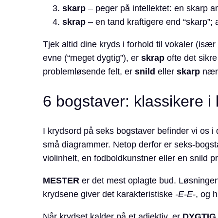
skarp
– peger på intellektet: en skarp ana
skrap
– en tand kraftigere end “skarp”;
Tjek altid dine kryds i forhold til vokaler (især
evne (“meget dygtig”), er
skrap
ofte det sikr
problemløsende felt, er
snild
eller
skarp
nærl
6 bogstaver: klassikere i
I krydsord på seks bogstaver befinder vi os i d
små diagrammer. Netop derfor er seks-bogsta
violinhelt, en fodboldkunstner eller en snild
MESTER
er det mest oplagte bud. Løsningen
krydsene giver det karakteristiske
-E-E-
, og h
Når krydset kalder på et adjektiv, er
DYGTIG