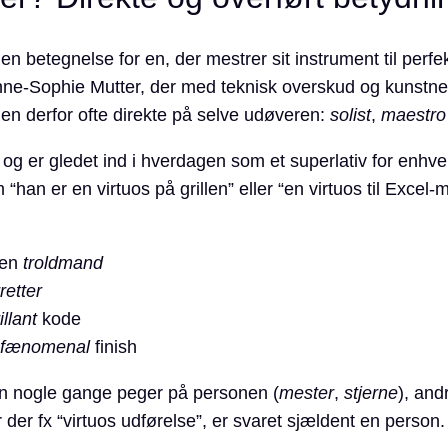
en betegnelse for en, der mestrer sit instrument til perfe
Anne-Sophie Mutter, der med teknisk overskud og kunstne
den derfor ofte direkte på selve udøveren:
solist
,
maestro
 og er gledet ind i hverdagen som et superlativ for enhve
an er en virtuos på grillen” eller “en virtuos til Excel
 en
troldmand
retter
illant
kode
fænomenal
finish
en nogle gange peger på personen (
mester
,
stjerne
), and
 der fx “virtuos udførelse”, er svaret sjældent en person.