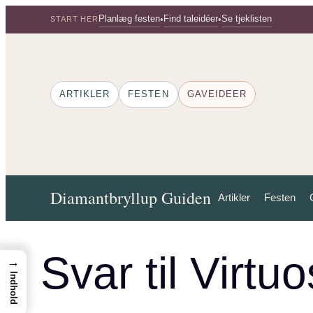
Spring
Planlæg festen
Find taleidéer
Se tjeklisten
•
•
START HER
til
indhold
ARTIKLER
FESTEN
GAVEIDEER
Diamantbryllup Guiden
Artikler
Festen
Svar til Virtu
→
Indhold