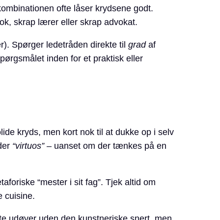
kombinationen ofte låser krydsene godt.
k, skrap lærer eller skrap advokat.
). Spørger ledetråden direkte til
grad
af
spørgsmålet inden for et praktisk eller
lide kryds, men kort nok til at dukke op i selv
yder
“virtuos”
– uanset om der tænkes på en
riske “mester i sit fag”. Tjek altid om
e cuisine.
ente udøver uden den kunstneriske snert, men