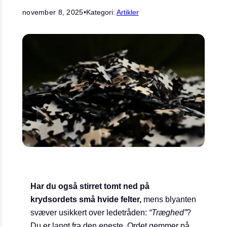
november 8, 2025
•
Kategori:
Artikler
Har du også stirret tomt ned på
krydsordets små hvide felter,
mens blyanten
svæver usikkert over ledetråden:
“Træghed”
?
Du er langt fra den eneste. Ordet gemmer på