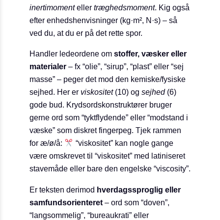
inertimoment
eller
træghedsmoment
. Kig også
efter enhedshenvisninger (kg·m², N·s) – så
ved du, at du er på det rette spor.
Handler ledeordene om
stoffer, væsker eller
materialer
– fx “olie”, “sirup”, “plast” eller “sej
masse” – peger det mod den kemiske/fysiske
sejhed. Her er
viskositet
(10) og
sejhed
(6)
gode bud. Krydsordskonstruktører bruger
gerne ord som “tyktflydende” eller “modstand i
væske” som diskret fingerpeg. Tjek rammen
for æ/ø/å:
“viskositet” kan nogle gange
være omskrevet til “viskositet” med latiniseret
stavemåde eller bare den engelske “viscosity”.
Er teksten derimod
hverdagssproglig eller
samfundsorienteret
– ord som “doven”,
“langsommelig”, “bureaukrati” eller