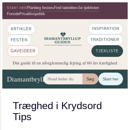
×
Spring
Planlæg festen
Find taleidéer
Se tjeklisten
•
•
START HER
til
Forside
Privatlivspolitik
indhold
INSPIRATION
ARTIKLER
TRADITIONER
FESTEN
GAVEIDEER
TJEKLISTE
Din guide til en uforglemmelig fejring af 60 års kærlighed
Diamantbryllup Guiden
Artikler
Festen
Gaveide
Søg
Start her
Træghed i Krydsord
Tips