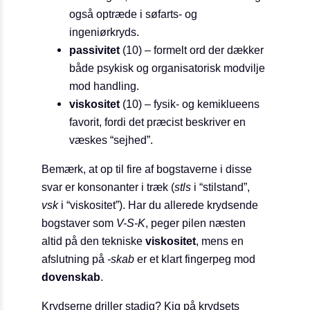
også optræde i søfarts- og
ingeniørkryds.
passivitet
(10) – formelt ord der dækker
både psykisk og organisatorisk modvilje
mod handling.
viskositet
(10) – fysik- og kemiklueens
favorit, fordi det præcist beskriver en
væskes “sejhed”.
Bemærk, at op til fire af bogstaverne i disse
svar er konsonanter i træk (
stls
i “stilstand”,
vsk
i “viskositet”). Har du allerede krydsende
bogstaver som
V-S-K
, peger pilen næsten
altid på den tekniske
viskositet
, mens en
afslutning på
-skab
er et klart fingerpeg mod
dovenskab
.
Krydserne driller stadig? Kig på krydsets