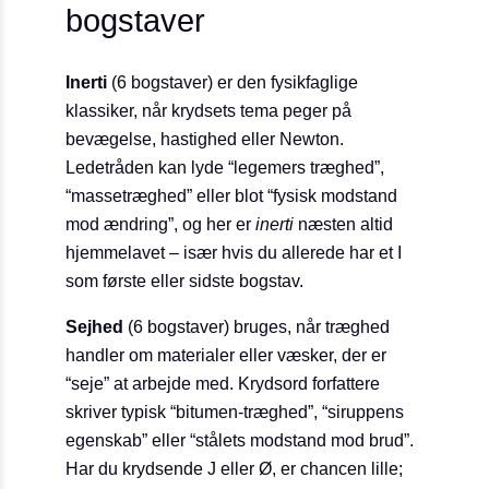
bogstaver
Inerti
(6 bogstaver) er den fysikfaglige
klassiker, når krydsets tema peger på
bevægelse, hastighed eller Newton.
Ledetråden kan lyde “legemers træghed”,
“masse­træghed” eller blot “fysisk modstand
mod ændring”, og her er
inerti
næsten altid
hjemmelavet – især hvis du allerede har et I
som første eller sidste bogstav.
Sejhed
(6 bogstaver) bruges, når træghed
handler om materialer eller væsker, der er
“seje” at arbejde med. Krydsord forfattere
skriver typisk “bitumen-træghed”, “siruppens
egenskab” eller “stålets modstand mod brud”.
Har du krydsende J eller Ø, er chancen lille;