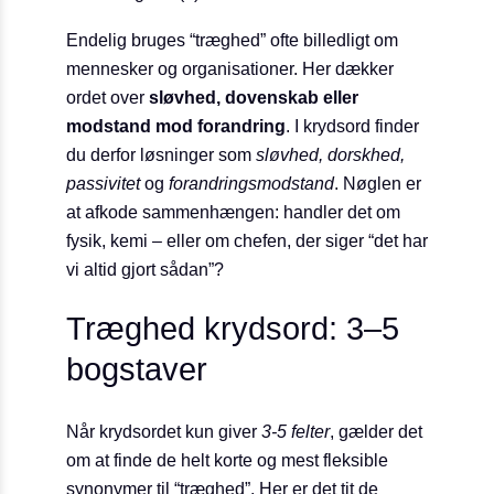
Endelig bruges “træghed” ofte billedligt om
mennesker og organisationer. Her dækker
ordet over
sløvhed, dovenskab eller
modstand mod forandring
. I krydsord finder
du derfor løsninger som
sløvhed, dorskhed,
passivitet
og
forandrings­modstand
. Nøglen er
at afkode sammenhængen: handler det om
fysik, kemi – eller om chefen, der siger “det har
vi altid gjort sådan”?
Træghed krydsord: 3–5
bogstaver
Når krydsordet kun giver
3-5 felter
, gælder det
om at finde de helt korte og mest fleksible
synonymer til “træghed”. Her er det tit de