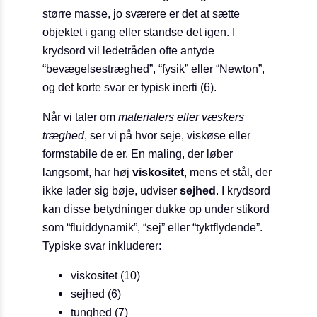
større masse, jo sværere er det at sætte
objektet i gang eller standse det igen. I
krydsord vil ledetråden ofte antyde
“bevægelses­træghed”, “fysik” eller “Newton”,
og det korte svar er typisk
inerti (6)
.
Når vi taler om
materialers eller væskers
træghed
, ser vi på hvor seje, viskøse eller
formstabile de er. En maling, der løber
langsomt, har høj
viskositet
, mens et stål, der
ikke lader sig bøje, udviser
sejhed
. I krydsord
kan disse betydninger dukke op under stikord
som “fluiddynamik”, “sej” eller “tyktflydende”.
Typiske svar inkluderer:
viskositet (10)
sejhed (6)
tunghed (7)