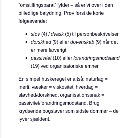
“omstillingsparat” fylder – så er vi over i den
billedlige betydning. Prøv først de korte
følgesvende:
sløv
(4) /
dvask
(5) til personbeskrivelser
dorskhed
(9) eller
dovenskab
(9) når det
er mere farverigt
passivitet
(10) eller
forandringsmodstand
(19) ved organisatoriske emner
En simpel huskeregel er altså: naturfag =
inerti, væsker = viskositet, hverdag =
sløvhed/dorskhed, organisationssnak =
passivitet/forandringsmodstand. Brug
krydsende bogstaver som sidste dommer – de
lyver sjældent.