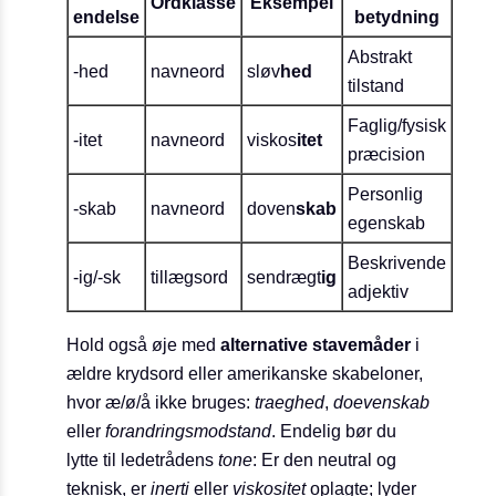
Ordklasse
Eksempel
endelse
betydning
Abstrakt
-hed
navneord
sløv
hed
tilstand
Faglig/fysisk
-itet
navneord
viskos
itet
præcision
Personlig
-skab
navneord
doven
skab
egenskab
Beskrivende
-ig/-sk
tillægsord
sendrægt
ig
adjektiv
Hold også øje med
alternative stavemåder
i
ældre krydsord eller amerikanske skabeloner,
hvor æ/ø/å ikke bruges:
traeghed
,
doevenskab
eller
forandringsmodstand
. Endelig bør du
lytte til ledetrådens
tone
: Er den neutral og
teknisk, er
inerti
eller
viskositet
oplagte; lyder