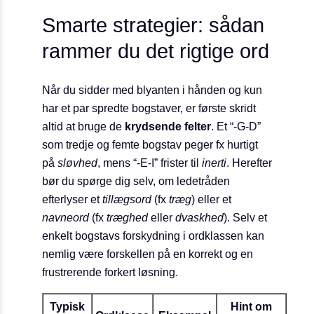
Smarte strategier: sådan
rammer du det rigtige ord
Når du sidder med blyanten i hånden og kun
har et par spredte bogstaver, er første skridt
altid at bruge de
krydsende felter
. Et “-G-D”
som tredje og femte bogstav peger fx hurtigt
på
slø​vhed
, mens “-E-I” frister til
inerti
. Herefter
bør du spørge dig selv, om ledetråden
efterlyser et
tillægsord
(fx
træg
) eller et
navneord
(fx
træghed
eller
dvaskhed
). Selv et
enkelt bogstavs forskydning i ordklassen kan
nemlig være forskellen på en korrekt og en
frustrerende forkert løsning.
Typisk
Hint om