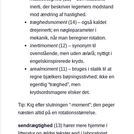
inerti, der beskriver legemers modstand
mod ændring af hastighed.
træghedsmoment
(14) – også kaldet
drejeinerti; en nøgleparameter i
mekanik, når man beregner rotation.
inertimoment
(12) – synonym til
ovenstående, men uden æ/ø/å; nyttigt i
engelskinspirerede kryds.
arealmoment
(11) – bruges i statik til at
regne bjælkers bøjningsstivhed; ikke en
egentlig “træghed”, men
krydsordsmagere elsker det.
Tip: Kig efter slutningen “-moment”; den peger
næsten altid på en rotationsstørrelse.
sendrægtighed
(13) hører mere hjemme i
litteratur og ældre tekster end i laboratoriet.