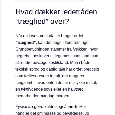
Hvad dækker ledetråden
“træghed” over?
Når en krydsords­forfatter bruger ordet
“træghed”
, kan det pege i flere retninger.
Grundbetydningen stammer fra fysikken, hvor
begrebet beskriver et legemes modstand mod
at ændre bevægelsestilstand. Men i både
teknisk sprog og daglig tale har ordet bredt sig
som fællesnævn­er for alt, der reagerer
langsomt – hvad enten det er et stykke metal,
en tyktflydende sovs eller en halvtræt
medarbejder mandag morgen.
Fysisk træghed
kaldes også
inerti
. Her
handler det om masse og bevægelse: Jo