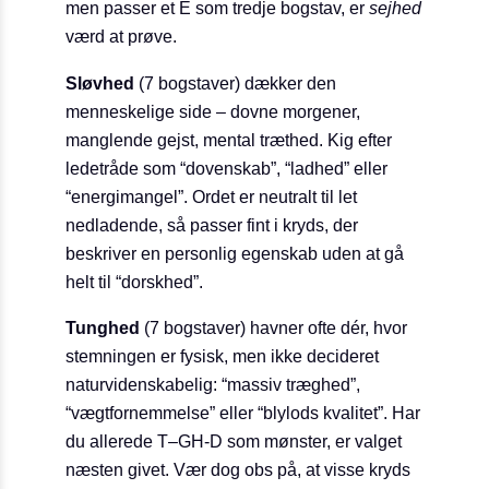
men passer et E som tredje bogstav, er
sejhed
værd at prøve.
Sløvhed
(7 bogstaver) dækker den
menneskelige side – dovne morgener,
manglende gejst, mental træthed. Kig efter
ledetråde som “dovenskab”, “ladhed” eller
“energimangel”. Ordet er neutralt til let
nedladende, så passer fint i kryds, der
beskriver en personlig egenskab uden at gå
helt til “dorskhed”.
Tunghed
(7 bogstaver) havner ofte dér, hvor
stemningen er fysisk, men ikke decideret
naturvidenskabelig: “massiv træghed”,
“vægtfornemmelse” eller “blylods kvalitet”. Har
du allerede T–GH-D som mønster, er valget
næsten givet. Vær dog obs på, at visse kryds