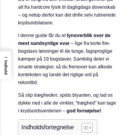
alt fra hardcore fysik til dagligdags dovenskab
– og netop derfor kan det drille selv rutinerede
krydsordsløsere.
I denne guide får du et
lyn­overblik over de
mest sandsynlige svar
– lige fra korte fire-
bogstavs løsninger til de tunge, fagsproglige
→
kæmper på 19 bogstaver. Samtidig deler vi
Indhold
smarte strategier, så du fremover kan afkode
konteksten og lande det rigtige ord på
rekordtid.
Så
slip trægheden
, spids blyanten, og lad os
dykke ned i alle de vinkler, “træghed” kan tage
i krydsordsverdenen –
god fornøjelse!
Indholdsfortegnelse