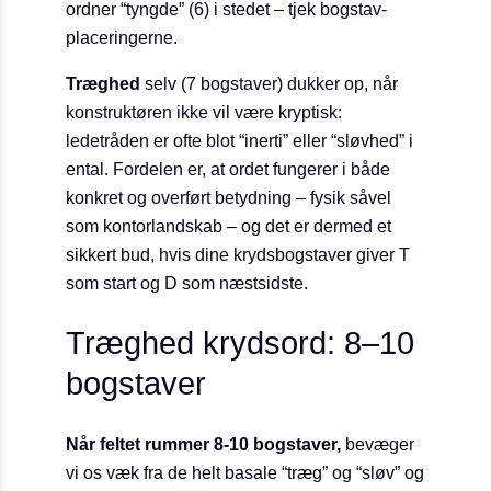
ordner “tyngde” (6) i stedet – tjek bogstav­
placeringerne.
Træghed
selv (7 bogstaver) dukker op, når
konstruktøren ikke vil være kryptisk:
ledetråden er ofte blot “inerti” eller “sløvhed” i
ental. Fordelen er, at ordet fungerer i både
konkret og overført betydning – fysik såvel
som kontor­landskab – og det er dermed et
sikkert bud, hvis dine krydsbogstaver giver T
som start og D som næstsidste.
Træghed krydsord: 8–10
bogstaver
Når feltet rummer 8-10 bogstaver,
bevæger
vi os væk fra de helt basale “træg” og “sløv” og