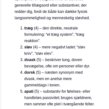
generelle tillægsord eller substantiver, der
redder dig, fordi de både kan dække fysisk
langsommelighed og menneskelig sløvhed.
træg
(4) – den direkte, neutrale
formulering: “et træg system”, “træg
reaktion”.
sløv
(4) – mere negativt ladet: “sløv
kniv”, “sløv elev”.
dvask
(5) – beskriver tung, doven
bevægelse, ofte om personer eller dyr.
dorsk
(5) – næsten synonym med
dvask, men en anelse mere
gammeldags i tonen.
apati
(5) – substantiv for følelses- eller
handleløs passivitet; bruges sjældnere,
men rammer ofte plet i tværgående felter.