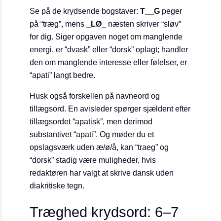
Se på de krydsende bogstaver:
T__G
peger
på “træg”, mens
_LØ_
næsten skriver “sløv”
for dig. Siger opgaven noget om manglende
energi, er “dvask” eller “dorsk” oplagt; handler
den om manglende interesse eller følelser, er
“apati” langt bedre.
Husk også forskellen på navneord og
tillægsord. En avisleder spørger sjældent efter
tillægsordet “apatisk”, men derimod
substantivet “apati”. Og møder du et
opslagsværk uden æ/ø/å, kan “traeg” og
“dorsk” stadig være muligheder, hvis
redaktøren har valgt at skrive dansk uden
diakritiske tegn.
Træghed krydsord: 6–7