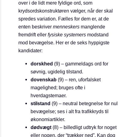
over i de lidt mere fyldige ord, som
krydsordskonstruktøren vælger, når der skal
spredes variation. Fælles for dem er, at de
enten beskriver
menneskers
manglende
fremdrift eller
fysiske systemers
modstand
mod bevægelse. Her er de seks hyppigste
kandidater:
dorskhed
(9) – gammeldags ord for
søvnig, ugidelig tilstand.
dovenskab
(9) – ren, uforfalsket
magelighed; bruges ofte i
hverdagstemaer.
stilstand
(9) – neutral betegnelse for nul
bevægelse; ses i alt fra trafikkryds til
økonomi­artikler.
dødvægt
(8) – billedligt udtryk for noget
eller nogen, der “trækker ned”. Kan dog