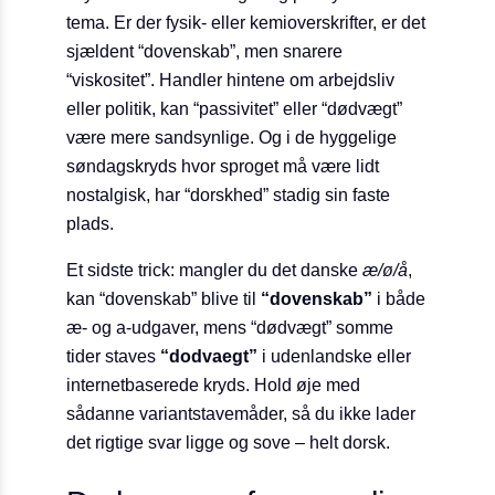
tema. Er der fysik- eller kemi­overskrifter, er det
sjældent “dovenskab”, men snarere
“viskositet”. Handler hintene om arbejdsliv
eller politik, kan “passivitet” eller “dødvægt”
være mere sandsynlige. Og i de hyggelige
søndagskryds hvor sproget må være lidt
nostalgisk, har “dorskhed” stadig sin faste
plads.
Et sidste trick: mangler du det danske
æ/ø/å
,
kan “dovenskab” blive til
“dovenskab”
i både
æ- og a-udgaver, mens “dødvægt” somme
tider staves
“dodvaegt”
i udenlandske eller
internetbaserede kryds. Hold øje med
sådanne variant­stavemåder, så du ikke lader
det rigtige svar ligge og sove – helt dorsk.