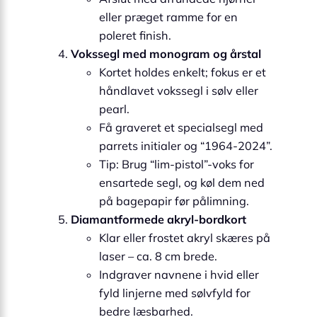
eller præget ramme for en
poleret finish.
Vokssegl med monogram og årstal
Kortet holdes enkelt; fokus er et
håndlavet vokssegl i sølv eller
pearl.
Få graveret et specialsegl med
parrets initialer og “1964-2024”.
Tip: Brug “lim-pistol”-voks for
ensartede segl, og køl dem ned
på bagepapir før pålimning.
Diamantformede akryl-bordkort
Klar eller frostet akryl skæres på
laser – ca. 8 cm brede.
Indgraver navnene i hvid eller
fyld linjerne med sølvfyld for
bedre læsbarhed.