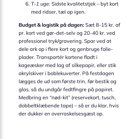
T-1 uge:
Sidste kvalitetstjek – byt kort
med ridser, tæl op igen.
Budget & logistik på dagen:
Sæt 8-15 kr. af
pr. kort ved gør-det-selv og 20-40 kr. ved
professionel tryk/gravering. Spar ved at
dele ark op i flere kort og genbruge folie-
plader. Transportér kortene fladt i
kageæsker med lag af silkepapir, eller stik
akrylskiver i boblekuverter. På festdagen
lægges de ud som første trin,
før
bestik og
glas, så du undgår fedtfingre på papiret.
Medbring en “nød-kit” (reservekort, tusch,
dobbeltklæbende tape) – så er du klar, hvis
der dukker en overraskelsesgæst op.