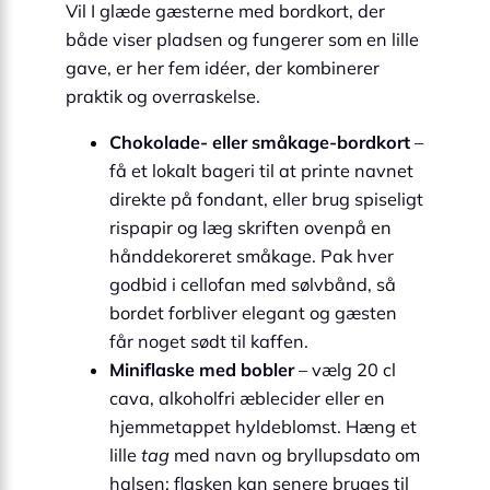
Vil I glæde gæsterne med bordkort, der
både viser pladsen og fungerer som en lille
gave, er her fem idéer, der kombinerer
praktik og overraskelse.
Chokolade- eller småkage-bordkort
–
få et lokalt bageri til at printe navnet
direkte på fondant, eller brug spiseligt
rispapir og læg skriften ovenpå en
hånd­dekoreret småkage. Pak hver
godbid i cellofan med sølvbånd, så
bordet forbliver elegant og gæsten
får noget sødt til kaffen.
Miniflaske med bobler
– vælg 20 cl
cava, alkoholfri æble­cider eller en
hjemmetappet hyldeblomst. Hæng et
lille
tag
med navn og bryllupsdato om
halsen; flasken kan senere bruges til