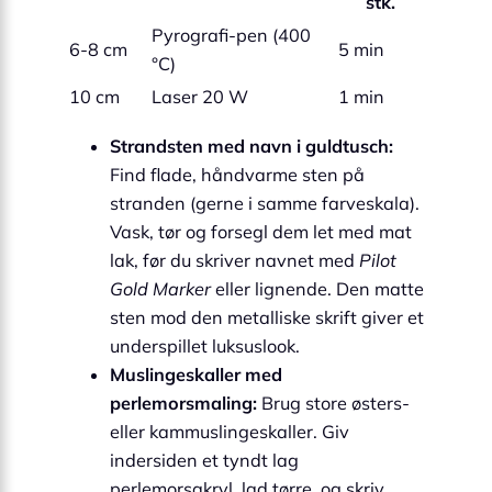
stk.
Pyrografi-pen (400
6-8 cm
5 min
°C)
10 cm
Laser 20 W
1 min
Strandsten med navn i guldtusch:
Find flade, håndvarme sten på
stranden (gerne i samme farveskala).
Vask, tør og forsegl dem let med mat
lak, før du skriver navnet med
Pilot
Gold Marker
eller lignende. Den matte
sten mod den metalliske skrift giver et
underspillet luksuslook.
Muslingeskaller med
perlemorsmaling:
Brug store østers-
eller kammuslingeskaller. Giv
indersiden et tyndt lag
perlemorsakryl, lad tørre, og skriv