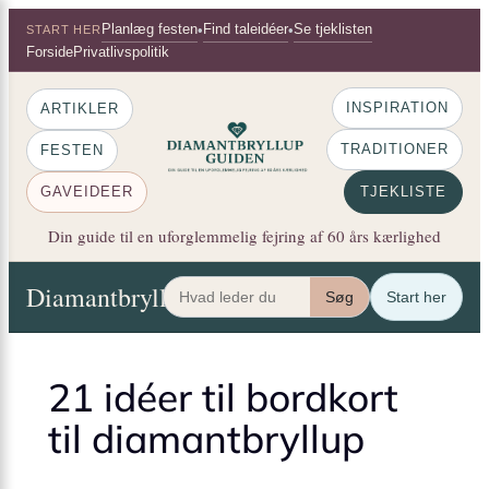
×
Spring
Planlæg festen
Find taleidéer
Se tjeklisten
•
•
START HER
til
Forside
Privatlivspolitik
indhold
INSPIRATION
ARTIKLER
TRADITIONER
FESTEN
GAVEIDEER
TJEKLISTE
Din guide til en uforglemmelig fejring af 60 års kærlighed
Diamantbryllup Guiden
Artikler
Festen
Gaveide
Søg
Start her
21 idéer til bordkort
til diamantbryllup