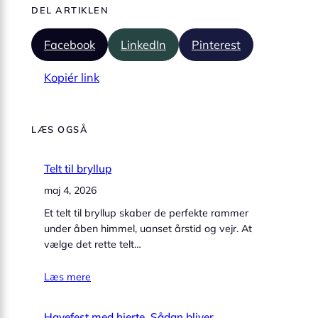
DEL ARTIKLEN
Facebook
LinkedIn
Pinterest
Kopiér link
LÆS OGSÅ
Telt til bryllup
maj 4, 2026
Et telt til bryllup skaber de perfekte rammer
under åben himmel, uanset årstid og vejr. At
vælge det rette telt…
Læs mere
Havefest med hjerte. Sådan bliver