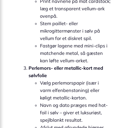
Print navnene på mat cardstock;
læg et transparent vellum-ark
ovenpå.
Stem paillet- eller
mikrogittermønster i sølv på
vellum for et diskret spil.
Fastgør lagene med mini-clips i
matchende metal, så gæsten
kan løfte vellum-arket.
Perlemors- eller metallic-kort med
sølvfolie
Vælg perlemorspapir (især i
varm elfenbenstoning) eller
køligt metallic-karton.
Navn og dato præges med hot-
foil i sølv – giver et luksuriøst,
spejlblankt resultat.
Afslut med afrundede hjørner