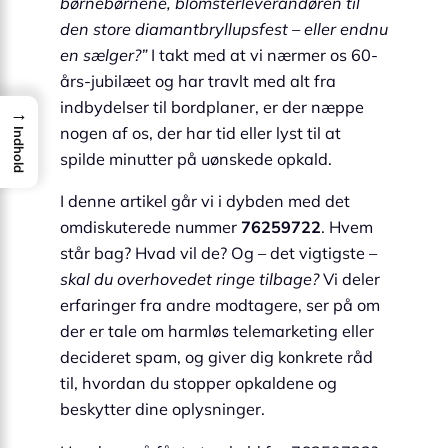
børnebørnene, blomster­leverandøren til
den store diamant­bryllupsfest – eller endnu
en sælger?”
I takt med at vi nærmer os 60-
års-jubilæet og har travlt med alt fra
indbydelser til bordplaner, er der næppe
→
nogen af os, der har tid eller lyst til at
Indhold
spilde minutter på uønskede opkald.
I denne artikel går vi i dybden med det
omdiskuterede nummer
76259722
. Hvem
står bag? Hvad vil de? Og – det vigtigste –
skal du overhovedet ringe tilbage?
Vi deler
erfaringer fra andre modtagere, ser på om
der er tale om harmløs telemarketing eller
decideret spam, og giver dig konkrete råd
til, hvordan du stopper opkaldene og
beskytter dine oplysninger.