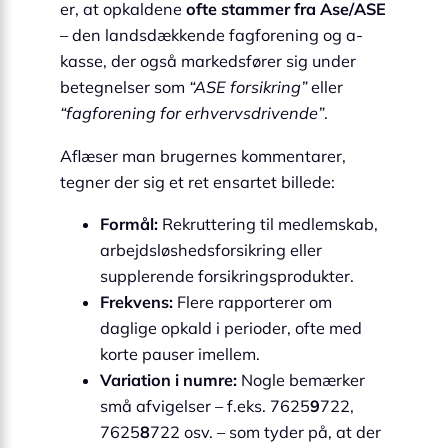
er, at opkaldene
ofte stammer fra Ase/ASE
– den landsdækkende fagforening og a-
kasse, der også markedsfører sig under
betegnelser som
“ASE forsikring”
eller
“fagforening for erhvervsdrivende”
.
Aflæser man brugernes kommentarer,
tegner der sig et ret ensartet billede:
Formål:
Rekruttering til medlemskab,
arbejdsløshedsforsikring eller
supplerende forsikringsprodukter.
Frekvens:
Flere rapporterer om
daglige opkald i perioder, ofte med
korte pauser imellem.
Variation i numre:
Nogle bemærker
små afvigelser – f.eks. 7625
9
722,
7625
8
722 osv. – som tyder på, at der