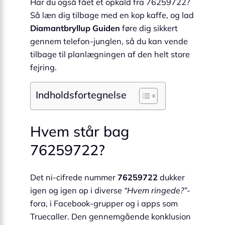
Har du også fået et opkald fra 76259722?
Så læn dig tilbage med en kop kaffe, og lad
Diamantbryllup Guiden
føre dig sikkert
gennem telefon-junglen, så du kan vende
tilbage til planlægningen af den helt store
fejring.
Indholdsfortegnelse
Hvem står bag
76259722?
Det ni-cifrede nummer
76259722
dukker
igen og igen op i diverse
“Hvem ringede?”
-
fora, i Facebook-grupper og i apps som
Truecaller. Den gennemgående konklusion