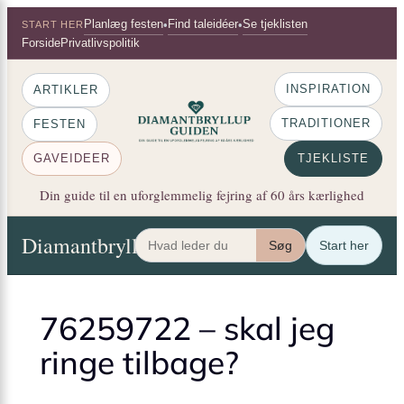
×
Spring
Planlæg festen
Find taleidéer
Se tjeklisten
•
•
START HER
til
Forside
Privatlivspolitik
indhold
INSPIRATION
ARTIKLER
TRADITIONER
FESTEN
GAVEIDEER
TJEKLISTE
Din guide til en uforglemmelig fejring af 60 års kærlighed
Diamantbryllup Guiden
Artikler
Festen
Gaveide
Søg
Start her
76259722 – skal jeg
ringe tilbage?