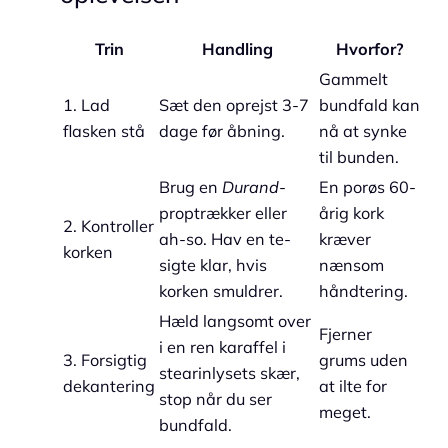
Trin
Handling
Hvorfor?
Gammelt
1. Lad
Sæt den oprejst 3-7
bundfald kan
flasken stå
dage før åbning.
nå at synke
til bunden.
Brug en
Durand
-
En porøs 60-
proptrækker eller
årig kork
2. Kontroller
ah-so. Hav en te-
kræver
korken
sigte klar, hvis
nænsom
korken smuldrer.
håndtering.
Hæld langsomt over
Fjerner
i en ren karaffel i
3. Forsigtig
grums uden
stearinlysets skær,
dekantering
at ilte for
stop når du ser
meget.
bundfald.