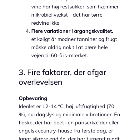
vine har høj restsukker, som hæmmer
mikrobiel vækst – det har tørre
rødvine ikke.
Flere variationer i årgangskvalitet.
I
et køligt år modner tanniner og frugt
måske aldrig nok til at bære hele
vejen til 60-års-mærket.
3. Fire faktorer, der afgør
overlevelsen
Opbevaring
Idealet er 12-14 °C, høj luftfugtighed (70
%), nul dagslys og minimale vibrationer. En
flaske, der har boet i en pariserkælder eller
engelsk country-house fra første dag, er
langt sikrere end én, der har turneret rundt