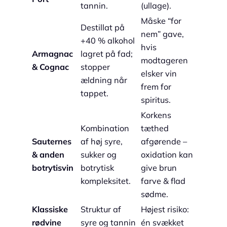
tannin.
(ullage).
Måske “for
Destillat på
nem” gave,
+40 % alkohol
hvis
Armagnac
lagret på fad;
modtageren
& Cognac
stopper
elsker vin
ældning når
frem for
tappet.
spiritus.
Korkens
Kombination
tæthed
Sauternes
af høj syre,
afgørende –
& anden
sukker og
oxidation kan
botrytisvin
botrytisk
give brun
kompleksitet.
farve & flad
sødme.
Klassiske
Struktur af
Højest risiko:
rødvine
syre og tannin
én svækket