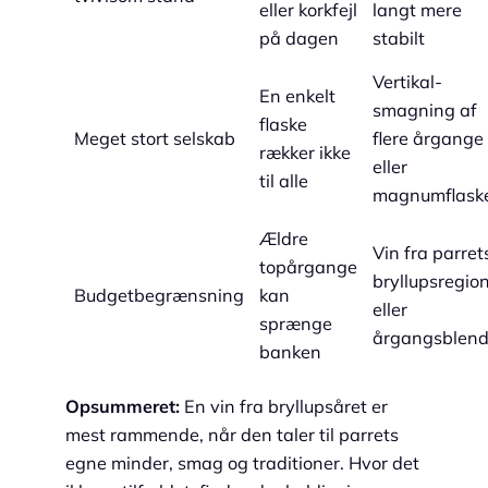
eller korkfejl
langt mere
på dagen
stabilt
Vertikal-
En enkelt
smagning af
flaske
Meget stort selskab
flere årgange
rækker ikke
eller
til alle
magnumflask
Ældre
Vin fra parret
topårgange
bryllupsregio
Budgetbegrænsning
kan
eller
sprænge
årgangsblen
banken
Opsummeret:
En vin fra bryllupsåret er
mest rammende, når den taler til parrets
egne minder, smag og traditioner. Hvor det