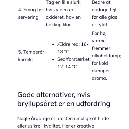
Tag en lille slurk;
Bedre at
4. Smag før
hvis vinen er
opdage fejl
servering
oxideret, hav en
før alle glas
backup klar.
er fyldt.
For høj
varme
Ældre rød: 16-
fremmer
18 °C
5. Temperér
alkoholdamp;
Sød/forstærket:
korrekt
for kold
12-14 °C
dæmper
aroma.
Gode alternativer, hvis
bryllupsåret er en udfordring
Nogle årgange er næsten umulige at finde
eller usikre i kvalitet. Her er kreative