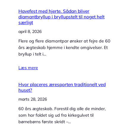
Havefest med hjerte. Sådan bliver
diamantbryllup i bryllupstelt til noget helt
særligt
april 8, 2026
Flere og flere diamantpar ønsker at fejre de 60
års ægteskab hjemme i kendte omgivelser. Et
bryllup i telt i…
Læs mere
Hvor placeres æresporten traditionelt ved
huset?
marts 28, 2026
60 års ægteskab. Forestil dig alle de minder,
som har foldet sig ud fra kirkegulvet til
børnebørns første skridt –…