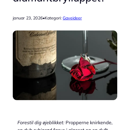
januar 23, 2026
•
Kategori:
Gaveideer
Forestil dig øjeblikket:
Propperne knirkende,
en dyb rubinrød farve i glasset og en duft,