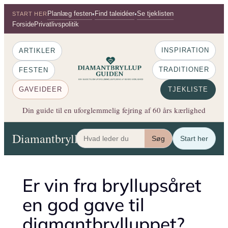
Spring
Planlæg festen
Find taleidéer
Se tjeklisten
•
•
START HER
til
Forside
Privatlivspolitik
indhold
INSPIRATION
ARTIKLER
TRADITIONER
FESTEN
GAVEIDEER
TJEKLISTE
Din guide til en uforglemmelig fejring af 60 års kærlighed
Diamantbryllup Guiden
Artikler
Festen
Gaveide
Søg
Start her
Er vin fra bryllupsåret
en god gave til
diamantbrylluppet?