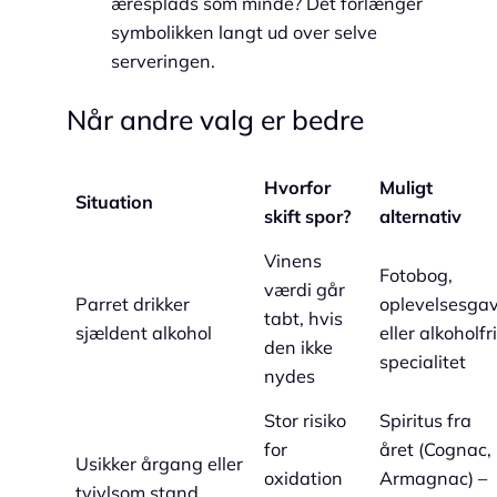
æresplads som minde? Det forlænger
symbolikken langt ud over selve
serveringen.
Når andre valg er bedre
Hvorfor
Muligt
Situation
skift spor?
alternativ
Vinens
Fotobog,
værdi går
Parret drikker
oplevelsesga
tabt, hvis
sjældent alkohol
eller alkoholfri
den ikke
specialitet
nydes
Stor risiko
Spiritus fra
for
året (Cognac,
Usikker årgang eller
oxidation
Armagnac) –
tvivlsom stand