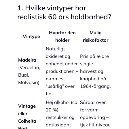
1. Hvilke vintyper har
realistisk 60 års holdbarhed?
Hvorfor den
Mulig
Vintype
holder
risikofaktor
Naturligt
oxideret og
Pris på ældre
Madeira
ophedet under
single-
(Verdelho,
produktionen –
harvest og
Bual,
nærmest
knaphed på
Malvasia)
“usårlig” over
1964-årgang.
tid.
Høj alkohol (ca.
Sårbar over
Vintage
20 %),
for varm
eller
restsukker og
opbevaring –
Colheita
antioxidant
tjek fill-niveau
Port